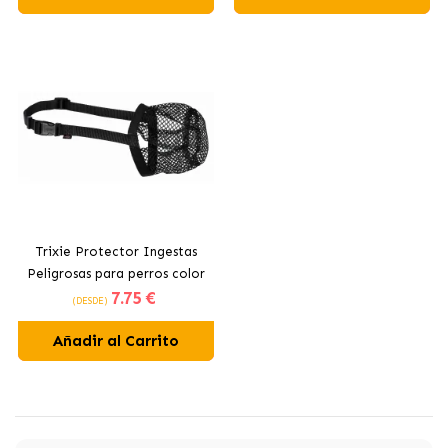
Trixie Protector Ingestas
Peligrosas para perros color
7
.75 €
Negro
(DESDE)
Añadir al Carrito