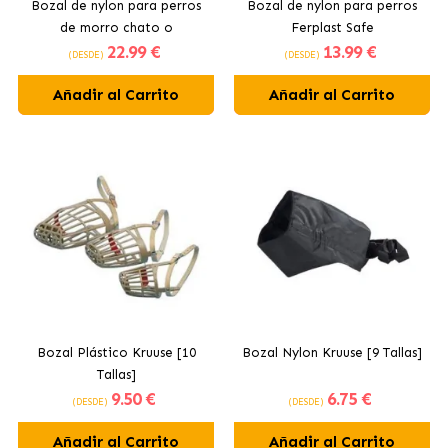
Bozal de nylon para perros
Bozal de nylon para perros
de morro chato o
Ferplast Safe
22
.99 €
13
.99 €
braquicéfalos Ferplast Safe
(DESDE)
(DESDE)
Añadir al Carrito
Añadir al Carrito
Bozal Plástico Kruuse [10
Bozal Nylon Kruuse [9 Tallas]
Tallas]
9
.50 €
6
.75 €
(DESDE)
(DESDE)
Añadir al Carrito
Añadir al Carrito