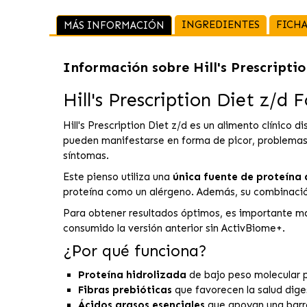
INGREDIENTES
FICHA
MÁS INFORMACIÓN
Información sobre
Hill's Prescripti
Hill's Prescription Diet z/d 
Hill's Prescription Diet z/d es un alimento clínic
pueden manifestarse en forma de picor, problemas c
síntomas.
Este pienso utiliza una
única fuente de proteína
proteína como un alérgeno. Además, su combinación
Para obtener resultados óptimos, es importante man
consumido la versión anterior sin ActivBiome+.
¿Por qué funciona?
Proteína hidrolizada
de bajo peso molecular p
Fibras prebióticas
que favorecen la salud dige
Ácidos grasos esenciales
que apoyan una barre