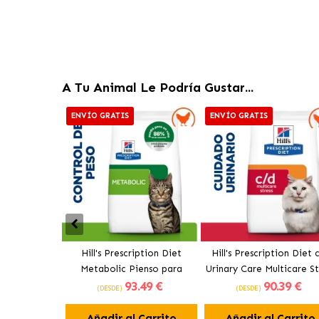
A Tu Animal Le Podría Gustar...
ENVÍO GRATIS
ENVÍO GRATIS
Hill's Prescription Diet
Hill's Prescription Diet 
Metabolic Pienso para
Urinary Care Multicare St
93
.49 €
90
.39 €
Gatos con Pollo
Pienso para Gatos con P
(DESDE)
(DESDE)
Añadir al Carrito
Añadir al Carrito