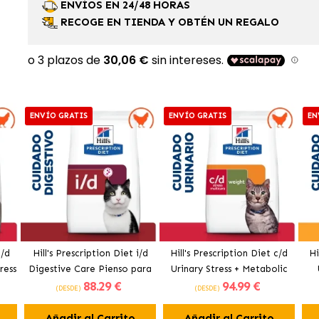
ENVÍOS EN 24/48 HORAS
RECOGE EN TIENDA Y OBTÉN UN REGALO
ENVÍO GRATIS
ENVÍO GRATIS
EN
c/d
Hill's Prescription Diet i/d
Hill's Prescription Diet c/d
Hi
ress
Digestive Care Pienso para
Urinary Stress + Metabolic
88
.29 €
94
.99 €
ollo
Gatos con Pollo
Multicare Stress Pienso para
Pie
(DESDE)
(DESDE)
Gato con Pollo
Añadir al Carrito
Añadir al Carrito