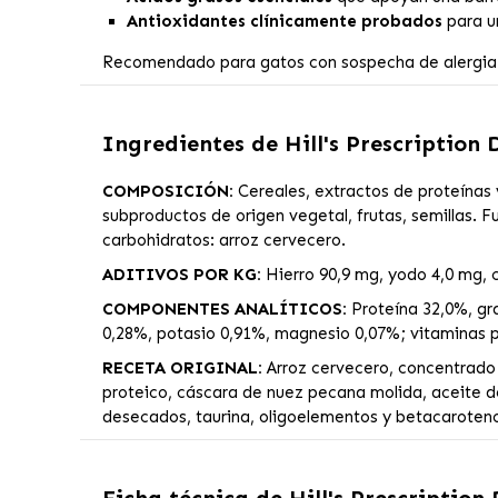
Antioxidantes clínicamente probados
para un
Recomendado para gatos con sospecha de alergia al
Ingredientes de
Hill's Prescription
COMPOSICIÓN:
Cereales, extractos de proteínas 
subproductos de origen vegetal, frutas, semillas. 
carbohidratos: arroz cervecero.
ADITIVOS POR KG:
Hierro 90,9 mg, yodo 4,0 mg, 
COMPONENTES ANALÍTICOS:
Proteína 32,0%, gra
0,28%, potasio 0,91%, magnesio 0,07%; vitaminas p
RECETA ORIGINAL:
Arroz cervecero, concentrado d
proteico, cáscara de nuez pecana molida, aceite d
desecados, taurina, oligoelementos y betacaroteno;
Ficha técnica de
Hill's Prescription