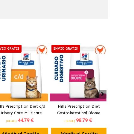
VÍO GRATIS
ENVÍO GRATIS
ENVÍO GRAT
ll's Prescription Diet c/d
Hill's Prescription Diet
Hill's Presc
Urinary Care Multicare
Gastrointestinal Biome
Food Sensi
44
.79 €
98
.79 €
nso para Gatos con Pollo
Pienso para Gatos con Pollo
Húmeda pa
(DESDE)
(DESDE)
(DESDE)
Or
Añadir al Carrito
Añadir al Carrito
Añadir 