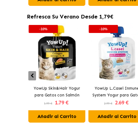
Refresca Su Verano Desde 1,79€
-10%
-10%
YowUp Skin&Hair Yogur
YowUp L.Casei Inmun
para Gatos con Salmón
System Yogur para Gat
1
.79 €
2
.69 €
con Pavo
1.99 €
2.99 €
Añadir al Carrito
Añadir al Carrito