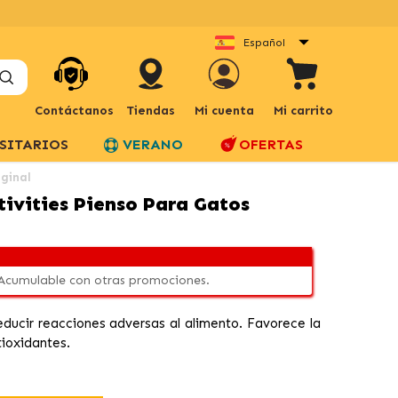
Español
Contáctanos
Tiendas
Mi cuenta
Mi carrito
SITARIOS
VERANO
OFERTAS
iginal
itivities Pienso Para Gatos
 Acumulable con otras promociones.
ducir reacciones adversas al alimento. Favorece la
tioxidantes.