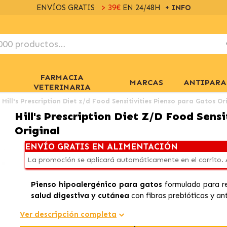
ENVÍOS GRATIS
> 39€
EN 24/48H
+ INFO
FARMACIA
MARCAS
ANTIPARA
VETERINARIA
Hill's Prescription Diet z/d Food Sensitivities Pienso para Gatos Or
Hill's Prescription Diet Z/d Food Sens
Original
ENVÍO GRATIS EN ALIMENTACIÓN
La promoción se aplicará automáticamente en el carrito.
Pienso hipoalergénico para gatos
formulado para re
salud digestiva y cutánea
con fibras prebióticas y an
Ver descripción completa