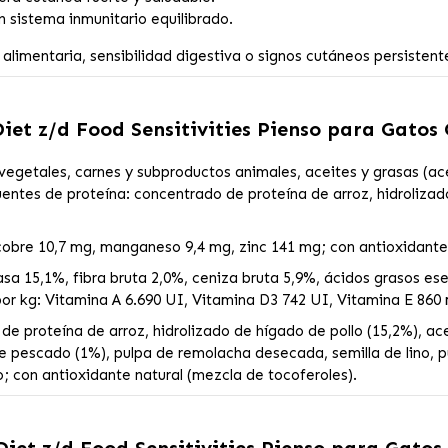
 sistema inmunitario equilibrado.
imentaria, sensibilidad digestiva o signos cutáneos persistente
 Diet z/d Food Sensitivities Pienso para Gatos
vegetales, carnes y subproductos animales, aceites y grasas (ac
Fuentes de proteína: concentrado de proteína de arroz, hidrolizad
cobre 10,7 mg, manganeso 9,4 mg, zinc 141 mg; con antioxidante 
sa 15,1%, fibra bruta 2,0%, ceniza bruta 5,9%, ácidos grasos ese
or kg: Vitamina A 6.690 UI, Vitamina D3 742 UI, Vitamina E 860
e proteína de arroz, hidrolizado de hígado de pollo (15,2%), ace
e pescado (1%), pulpa de remolacha desecada, semilla de lino, p
 con antioxidante natural (mezcla de tocoferoles).
 Diet z/d Food Sensitivities Pienso para Gatos