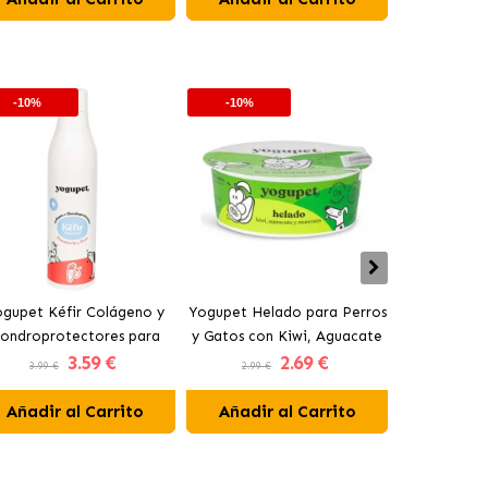
-10%
-10%
-10%
gupet Kéfir Colágeno y
Yogupet Helado para Perros
Yogupet Ga
ondroprotectores para
y Gatos con Kiwi, Aguacate
Natural con
3
.59 €
2
.69 €
rros y Gatos con Pera y
y Manzana
para Pe
3.99 €
2.99 €
3.99 €
Zanahoria
Añadir al Carrito
Añadir al Carrito
Añadir 