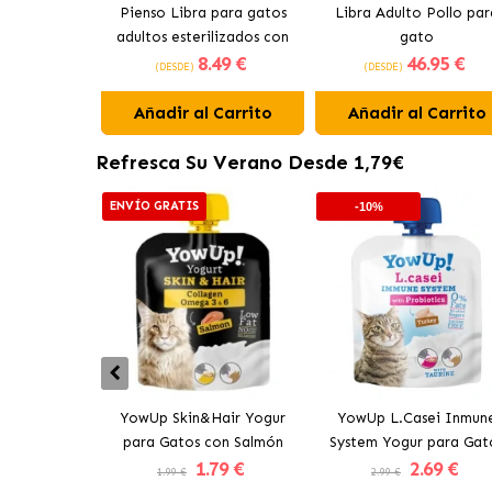
Pienso Libra para gatos
Libra Adulto Pollo par
adultos esterilizados con
gato
8
.49 €
46
.95 €
pollo
(DESDE)
(DESDE)
Añadir al Carrito
Añadir al Carrito
Refresca Su Verano Desde 1,79€
ENVÍO GRATIS
-10%
YowUp Skin&Hair Yogur
YowUp L.Casei Inmun
para Gatos con Salmón
System Yogur para Gat
1
.79 €
2
.69 €
con Pavo
1.99 €
2.99 €