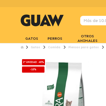
OTROS
GATOS
PERROS
ANIMALES
Gatos
Comida
Piensos para gatos
2ª UNIDAD -40%
-10%