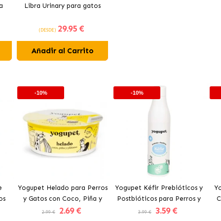
a
Libra Urinary para gatos
29
.95 €
(DESDE)
Añadir al Carrito
-10%
-10%
e
Yogupet Helado para Perros
Yogupet Kéfir Prebióticos y
Yo
os
y Gatos con Coco, Piña y
Postbióticos para Perros y
C
2
.69 €
3
.59 €
Plátano
Gatos con Arándanos y
Pe
2.99 €
3.99 €
Brócoli