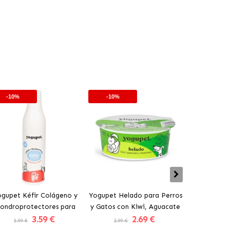
-10%
-10%
-10%
gupet Kéfir Colágeno y
Yogupet Helado para Perros
Yogupet Ga
ondroprotectores para
y Gatos con Kiwi, Aguacate
Natural con
3
.59 €
2
.69 €
rros y Gatos con Pera y
y Manzana
para Pe
3.99 €
2.99 €
3.99 €
Zanahoria