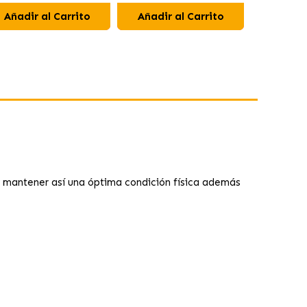
Añadir al Carrito
Añadir al Carrito
Añadir 
 y mantener así una óptima condición física además