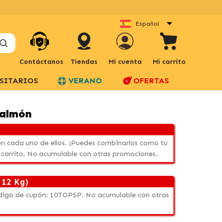
Español
Contáctanos
Tiendas
Mi cuenta
Mi carrito
SITARIOS
VERANO
OFERTAS
Salmón
n cada uno de ellos. ¡Puedes combinarlos como tu
 carrito. No acumulable con otras promociones.
 12 Kg)
código de cupón: 10TOPSP. No acumulable con otras