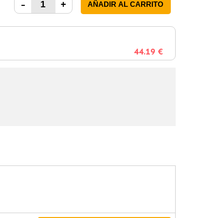
-
+
AÑADIR AL CARRITO
44.19 €