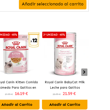
Añadir seleccionado al carrito
 UNIDAD -40%
2ª UNIDAD -40%
2ª UNIDAD -4
yal Canin Kitten Comida
Royal Canin BabyCat Milk
Royal Cani
úmeda Para Gatitos en
Leche para Gatitos
Húmeda Pa
16
.19 €
21
.59 €
Gelatina
17.99 €
23.99 €
17.99 €
Añadir al Carrito
Añadir al Carrito
Añadir 