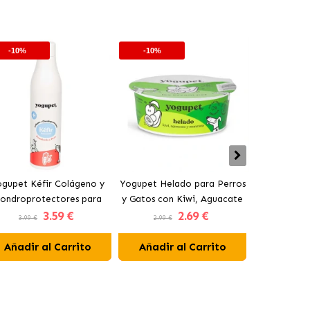
-10%
-10%
-10%
gupet Kéfir Colágeno y
Yogupet Helado para Perros
Yogupet Ga
ondroprotectores para
y Gatos con Kiwi, Aguacate
Natural con
3
.59 €
2
.69 €
rros y Gatos con Pera y
y Manzana
para Pe
3.99 €
2.99 €
3.99 €
Zanahoria
Añadir al Carrito
Añadir al Carrito
Añadir 