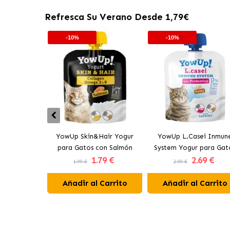
Refresca Su Verano Desde 1,79€
-10%
-10%
YowUp Skin&Hair Yogur
YowUp L.Casei Inmun
para Gatos con Salmón
System Yogur para Gat
1
.79 €
2
.69 €
con Pavo
1.99 €
2.99 €
Añadir al Carrito
Añadir al Carrito