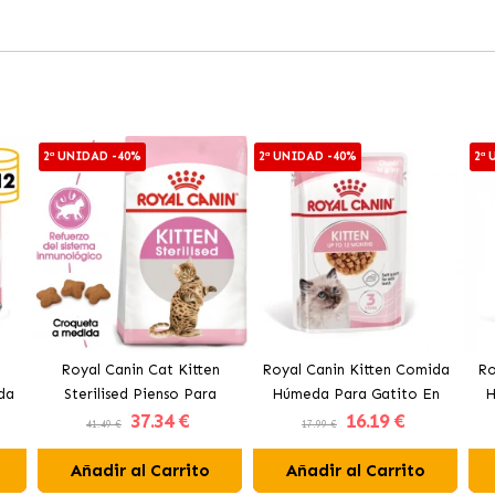
2ª UNIDAD -40%
2ª UNIDAD -40%
2ª
&
Royal Canin Cat Kitten
Royal Canin Kitten Comida
Ro
da
Sterilised Pienso Para
Húmeda Para Gatito En
H
37
.34 €
16
.19 €
Gatito Esterilizado
Salsa
41.49 €
17.99 €
Añadir al Carrito
Añadir al Carrito