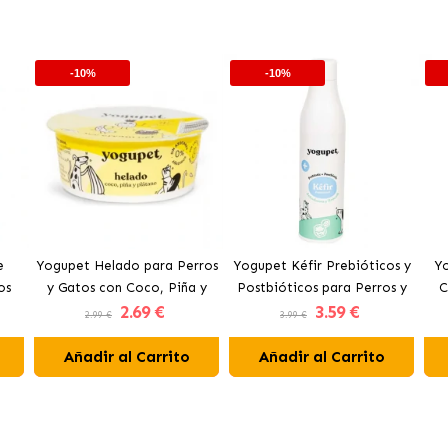
-10%
-10%
e
Yogupet Helado para Perros
Yogupet Kéfir Prebióticos y
Yo
os
y Gatos con Coco, Piña y
Postbióticos para Perros y
C
2
.69 €
3
.59 €
Plátano
Gatos con Arándanos y
Pe
2.99 €
3.99 €
Brócoli
Añadir al Carrito
Añadir al Carrito