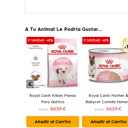
A Tu Animal Le Podría Gustar...
2ª UNIDAD -40%
2ª UNIDAD -40%
Royal Canin Kitten Pienso
Royal Canin Mother 
Para Gatitos
Babycat Comida Húme
84
.59 €
34
.19 €
Para Gatitos Y Gatas
93.99 €
37.99 €
Lactantes
Añadir al Carrito
Añadir al Carrito