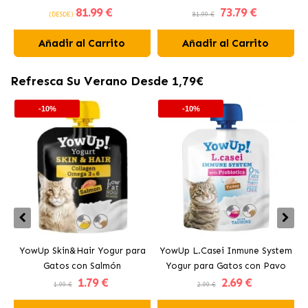
81
.99 €
73
.79 €
Esterilizado
(DESDE)
81.99 €
Añadir al Carrito
Añadir al Carrito
Refresca Su Verano Desde 1,79€
-10%
-10%
YowUp Skin&Hair Yogur para
YowUp L.Casei Inmune System
Y
Gatos con Salmón
Yogur para Gatos con Pavo
1
.79 €
2
.69 €
1.99 €
2.99 €