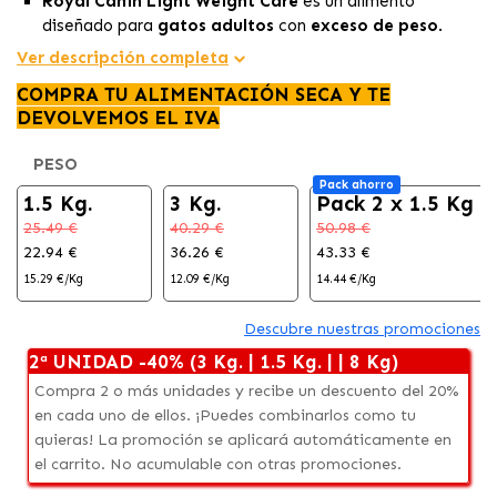
Royal Canin Light Weight Care
es un alimento
diseñado para
gatos adultos
con
exceso de peso
.
Su fórmula equilibrada y adaptada contiene
proteínas
Ver descripción completa
altamente digestibles
para una
pérdida de peso
COMPRA TU ALIMENTACIÓN SECA Y TE
efectiva y saludable, con un efecto
saciante
.
DEVOLVEMOS EL IVA
Promueve el
bienestar urinario
de tu gato mediante un
adecuado equilibrio de minerales.
PESO
Pack ahorro
1.5 Kg.
3 Kg.
Pack 2 x 1.5 Kg
25.49 €
40.29 €
50.98 €
22.94 €
36.26 €
43.33 €
15.29 €/Kg
12.09 €/Kg
14.44 €/Kg
Descubre nuestras promociones
2ª UNIDAD -40% (3 Kg. | 1.5 Kg. | | 8 Kg)
Compra 2 o más unidades y recibe un descuento del 20%
en cada uno de ellos. ¡Puedes combinarlos como tu
quieras! La promoción se aplicará automáticamente en
el carrito. No acumulable con otras promociones.