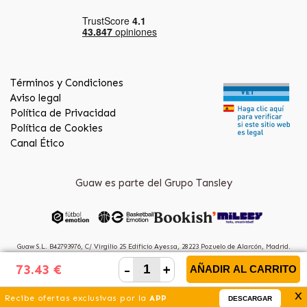
Términos y Condiciones
Aviso legal
Política de Privacidad
Política de Cookies
Canal Ético
Guaw es parte del Grupo Tansley
Guaw S.L. B42793976, C/ Virgilio 25 Edificio Ayessa, 28223 Pozuelo de Alarcón, Madrid.
(Spain)
-
+
73.43 €
AÑADIR AL CARRITO
x
Recibe ofertas exclusivas por la
APP
DESCARGAR