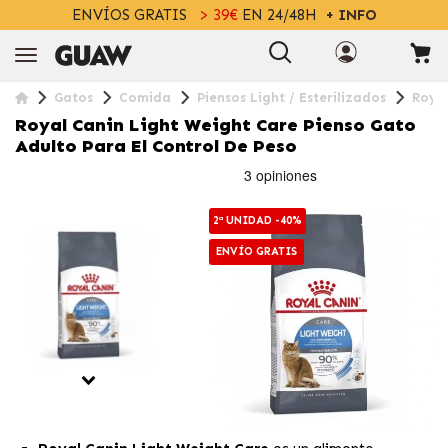
ENVÍOS GRATIS
> 39€
EN 24/48H
+ INFO
Gatos
Comida
Piensos Light / Esterilizados
Royal
Royal Canin Light Weight Care Pienso Gato
Adulto Para El Control De Peso
2ª UNIDAD -40%
ENVÍO GRATIS