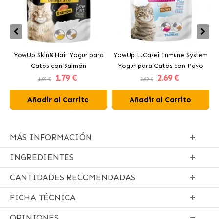
YowUp Skin&Hair Yogur para
YowUp L.Casei Inmune System
Y
Gatos con Salmón
Yogur para Gatos con Pavo
1
.79 €
2
.69 €
1.99 €
2.99 €
Añadir al Carrito
Añadir al Carrito
MÁS INFORMACIÓN
INGREDIENTES
CANTIDADES RECOMENDADAS
FICHA TÉCNICA
OPINIONES