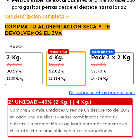
Persian Kitten
de
Royal Canin
es un alimento diseñado
para
gatitos persas desde el destete hasta los 12
meses de edad.
Ver descripción completa
Esta fórmula contiene
niveles adecuados de proteínas
COMPRA TU ALIMENTACIÓN SECA Y TE
y una combinación equilibrada de vitaminas y
DEVOLVEMOS EL IVA
minerales
, promoviendo la salud global de tu gatito y
mejorando la calidad de su pelaje y la salud de su piel.
PESO
Además, Persian Kitten cuida de la característica
Mejor €/Kg
Pack ahorro
belleza del
pelaje persa
gracias a su fórmula
2 Kg.
4 Kg.
Pack 2 x 2 Kg
enriquecida con
Omega 3 y 6
.
33.99 €
58.69 €
67.98 €
30.59 €
52.82 €
57.78 €
15.30 €/Kg
13.21 €/Kg
14.45 €/Kg
Descubre nuestras promociones
2ª UNIDAD -40% (2 Kg. | | 4 Kg.)
Compra 2 o más unidades y recibe un descuento del 20%
en cada uno de ellos. ¡Puedes combinarlos como tu
quieras! La promoción se aplicará automáticamente en
el carrito. No acumulable con otras promociones.