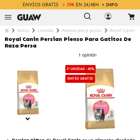
ENVÍOS GRATIS
> 39€
EN 24/48H
+ INFO
Gatos
Comida
Piensos para gatos
Royal Canin P
Royal Canin Persian Pienso Para Gatitos De
Raza Persa
2ª UNIDAD -40%
ENVÍO GRATIS