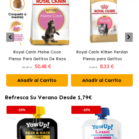
Royal Canin Maine Coon
Royal Canin Kitten Persian
Pienso Para Gatitos De Raza
Pienso para Gatitos
50
.48 €
8
.33 €
56.09 €
9.25 €
Añadir al Carrito
Añadir al Carrito
Refresca Su Verano Desde 1,79€
-10%
-10%