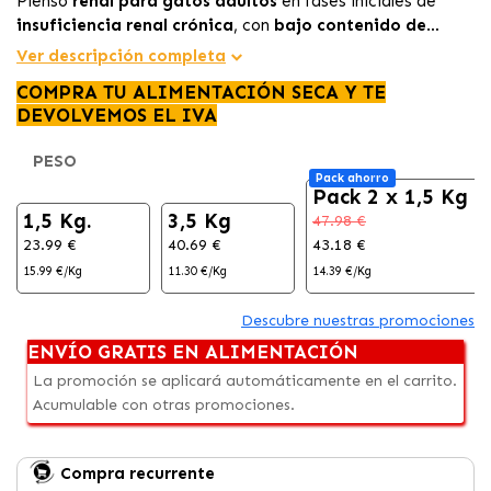
Pienso
renal para gatos adultos
en fases iniciales de
insuficiencia renal crónica
, con
bajo contenido de
fósforo
,
proteínas de alta calidad
,
energía adaptada
y
Ver descripción completa
croqueta muy palatable que ayuda a
estimular el apetito
COMPRA TU ALIMENTACIÓN SECA Y TE
y a
cuidar la función renal
.
DEVOLVEMOS EL IVA
PESO
Pack ahorro
Pack 2 x 1,5 Kg
1,5 Kg.
3,5 Kg
47.98 €
23.99 €
40.69 €
43.18 €
15.99 €/Kg
11.30 €/Kg
14.39 €/Kg
Descubre nuestras promociones
ENVÍO GRATIS EN ALIMENTACIÓN
La promoción se aplicará automáticamente en el carrito.
Acumulable con otras promociones.
Compra recurrente