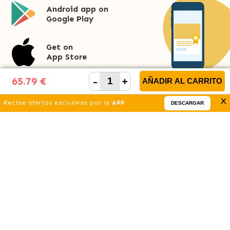
Android app on
Google Play
Get on
App Store
-
+
65.79 €
AÑADIR AL CARRITO
x
Recibe ofertas exclusivas por la
APP
DESCARGAR
¿Te ayudamos?
¡No te pierdas!
Categorías TOP