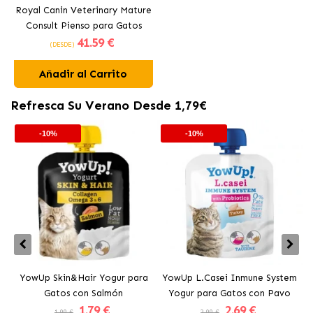
Royal Canin Veterinary Mature
Consult Pienso para Gatos
41
.59 €
Senior
(DESDE)
Añadir al Carrito
Refresca Su Verano Desde 1,79€
-10%
-10%
YowUp Skin&Hair Yogur para
YowUp L.Casei Inmune System
Y
Gatos con Salmón
Yogur para Gatos con Pavo
1
.79 €
2
.69 €
1.99 €
2.99 €