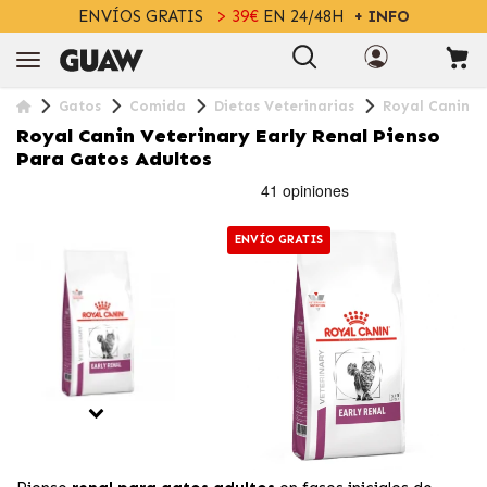
ENVÍOS GRATIS
> 39€
EN 24/48H
+ INFO
Gatos
Comida
Dietas Veterinarias
Royal Canin V
Royal Canin Veterinary Early Renal Pienso
Para Gatos Adultos
ENVÍO GRATIS