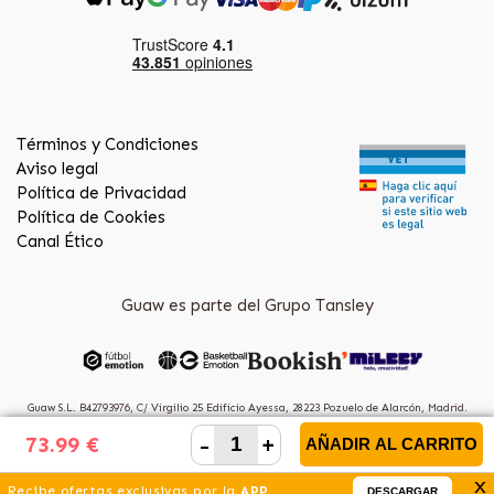
Términos y Condiciones
Aviso legal
Política de Privacidad
Política de Cookies
Canal Ético
Guaw es parte del Grupo Tansley
Guaw S.L. B42793976, C/ Virgilio 25 Edificio Ayessa, 28223 Pozuelo de Alarcón, Madrid.
(Spain)
-
+
73.99 €
AÑADIR AL CARRITO
x
Recibe ofertas exclusivas por la
APP
DESCARGAR