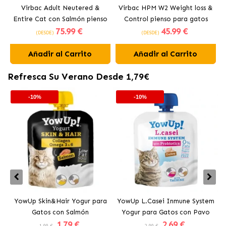
Virbac Adult Neutered &
Virbac HPM W2 Weight loss &
Entire Cat con Salmón pienso
Control pienso para gatos
75
.99 €
45
.99 €
para gatos
(DESDE)
(DESDE)
Añadir al Carrito
Añadir al Carrito
Refresca Su Verano Desde 1,79€
-10%
-10%
YowUp Skin&Hair Yogur para
YowUp L.Casei Inmune System
Y
Gatos con Salmón
Yogur para Gatos con Pavo
1
.79 €
2
.69 €
1.99 €
2.99 €