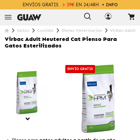
ENVÍOS GRATIS
> 39€
EN 24/48H
+ INFO
Gatos
Comida
Dietas Veterinarias
Virbac Adult 
Virbac Adult Neutered Cat Pienso Para
Gatos Esterilizados
ENVÍO GRATIS