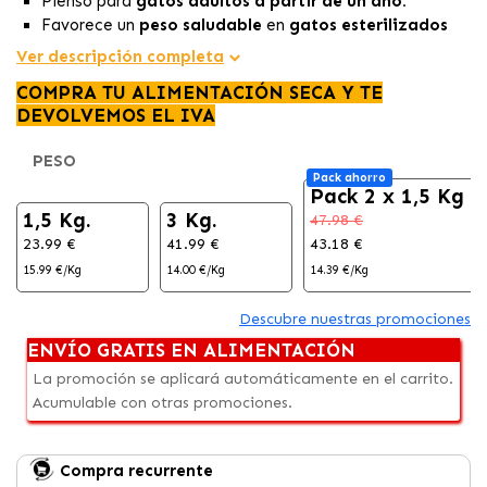
Pienso para
gatos adultos a partir de un año.
Favorece un
peso saludable
en
gatos esterilizados
con baja energía y L-carnitina.
Ver descripción completa
Niveles de proteína y fósforo controlados
para
COMPRA TU ALIMENTACIÓN SECA Y TE
mantener la
salud renal.
DEVOLVEMOS EL IVA
PESO
Pack ahorro
Pack 2 x 1,5 Kg
1,5 Kg.
3 Kg.
47.98 €
23.99 €
41.99 €
43.18 €
15.99 €/Kg
14.00 €/Kg
14.39 €/Kg
Descubre nuestras promociones
ENVÍO GRATIS EN ALIMENTACIÓN
La promoción se aplicará automáticamente en el carrito.
Acumulable con otras promociones.
Compra recurrente