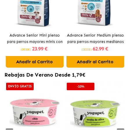
Advance Senior Mini pienso
Advance Senior Medium pienso
para perros mayores minis con
para perros mayores medianos
23
.99 €
62
.99 €
pollo
con pollo
(DESDE)
(DESDE)
Añadir al Carrito
Añadir al Carrito
Rebajas De Verano Desde 1,79€
ENVÍO GRATIS
-10%