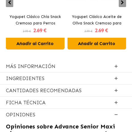
Yogupet Clásico Chía Snack
Yogupet Clásico Aceite de
Cremoso para Perros
Oliva Snack Cremoso para
2
.69 €
2
.69 €
Perros
2.99 €
2.99 €
Añadir al Carrito
Añadir al Carrito
MÁS INFORMACIÓN
INGREDIENTES
CANTIDADES RECOMENDADAS
FICHA TÉCNICA
OPINIONES
Opiniones sobre
Advance Senior Maxi