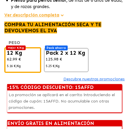
Pienso para perros senior,
de
más de 6 años
de
edad,
y de razas grandes.
Con una fórmula
fácil de digerir
, este alimento
Ver descripción completa
promueve una
absorción eficiente de nutrientes
,
COMPRA TU ALIMENTACIÓN SECA Y TE
asegurando una
salud digestiva óptima
y
DEVOLVEMOS EL IVA
minimizando molestias gastrointestinales
en perros
mayores.
PESO
La
croqueta
está diseñada para adaptarse al
tamaño
Mejor €/Kg
Pack ahorro
de los perros de tamaño grande
, proporcionando una
12 Kg
Pack 2 x 12 Kg
experiencia alimentaria cómoda y facilitando la
62.99 €
125.98 €
masticación, especialmente
beneficiosa para perros
5.16 €/Kg
5.25 €/Kg
mayores con necesidades específicas.
Descubre nuestras promociones
-15% CÓDIGO DESCUENTO: 15AFFD
La promoción se aplicará en el carrito introduciendo el
código de cupón: 15AFFD. No acumulable con otras
promociones.
ENVÍO GRATIS EN ALIMENTACIÓN