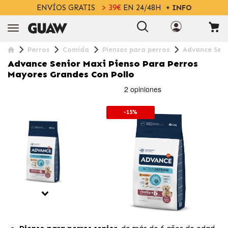
ENVÍOS GRATIS
> 39€
EN 24/48H
+ INFO
Perros
Comida
Piensos para perros
Advance Seni
Advance Senior Maxi Pienso Para Perros
Mayores Grandes Con Pollo
-15%