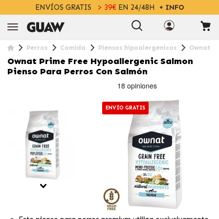
ENVÍOS GRATIS
> 39€
EN 24/48H
+ INFO
Perros
Comida
Piensos hipoalergenicos
Ownat Pr
Ownat Prime Free Hypoallergenic Salmon
Pienso Para Perros Con Salmón
ENVÍO GRATIS