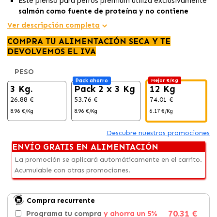
Este pienso para perros premium utiliza exclusivamente
salmón como fuente de proteína y no contiene
cereales
, ideal para alergias e intolerancias.
Ver descripción completa
El alto contenido de ácidos grasos esenciales en el
COMPRA TU ALIMENTACIÓN SECA Y TE
salmón promueve
una piel saludable y un pelaje
DEVOLVEMOS EL IVA
brillante.
Una alternativa de alta calidad para perros con
PESO
necesidades especiales, garantizando una
nutrición
Pack ahorro
Mejor €/Kg
óptima y deliciosa.
3 Kg.
Pack 2 x 3 Kg
12 Kg
26.88 €
53.76 €
74.01 €
8.96 €/Kg
8.96 €/Kg
6.17 €/Kg
Descubre nuestras promociones
ENVÍO GRATIS EN ALIMENTACIÓN
La promoción se aplicará automáticamente en el carrito.
Acumulable con otras promociones.
Compra recurrente
70.31 €
Programa tu compra
y ahorra un 5%