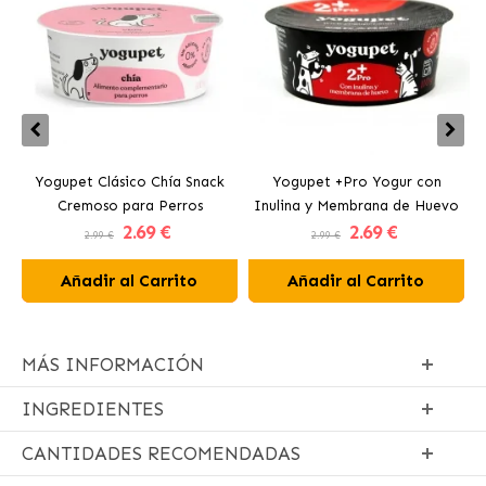
Yogupet Clásico Chía Snack
Yogupet +Pro Yogur con
Cremoso para Perros
Inulina y Membrana de Huevo
2
.69 €
2
.69 €
para Perros y Gatos
2.99 €
2.99 €
Añadir al Carrito
Añadir al Carrito
MÁS INFORMACIÓN
INGREDIENTES
CANTIDADES RECOMENDADAS