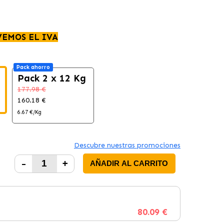
VEMOS EL IVA
Pack ahorro
Pack 2 x 12 Kg
177.98 €
160.18 €
6.67 €/Kg
Descubre nuestras promociones
-
+
AÑADIR AL CARRITO
80.09 €