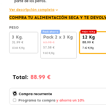
parte de los perros.
Ver descripción completa
COMPRA TU ALIMENTACIÓN SECA Y TE DEVOL
PESO
Pack ahorro
Mejor €/Kg
3 Kg.
Pack 2 x 3 Kg
12 Kg
31.99 €
63.98 €
88.99 €
57.58 €
10.66 €/Kg
7.42 €/Kg
9.60 €/Kg
88.99 €
Total:
Compra recurrente
Programa tu compra
y ahorra un 10%