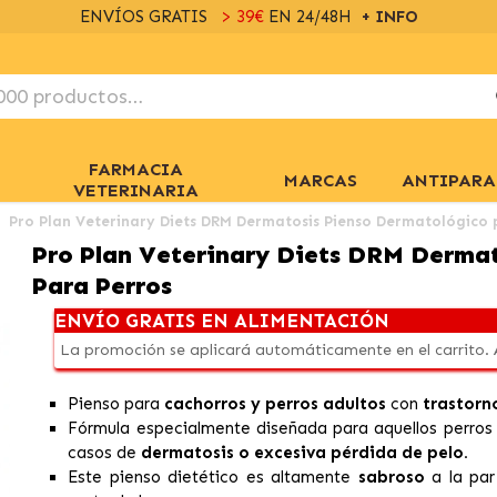
ENVÍOS GRATIS
> 39€
EN 24/48H
+ INFO
FARMACIA
MARCAS
ANTIPARA
VETERINARIA
Pro Plan Veterinary Diets DRM Dermatosis Pienso Dermatológico 
Pro Plan Veterinary Diets DRM Derma
Para Perros
ENVÍO GRATIS EN ALIMENTACIÓN
La promoción se aplicará automáticamente en el carrito.
Pienso para
cachorros y perros adultos
con
trastorn
Fórmula especialmente diseñada para aquellos perro
casos de
dermatosis o excesiva pérdida de pelo.
Este pienso dietético es altamente
sabroso
a la pa