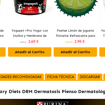
 de
Yogupet +Pro Yogur con
Pawise Limón de Juguete
Yo
ara
Inulina y Membrana de
Flotante Refrescante para
T
2
.69 €
2
.99 €
Huevo para Perros y Gatos
Perros 12 cm
2.99 €
(DESDE)
Añadir al Carrito
Añadir al Carrito
IDADES RECOMENDADAS
FICHA TÉCNICA
DESCARGAR
nary Diets DRM Dermatosis Pienso Dermatológ