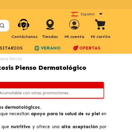
Español
Contáctanos
Tiendas
Mi cuenta
Mi carrito
SITARIOS
VERANO
OFERTAS
para Perros
tosis Pienso Dermatológico
 Acumulable con otras promociones.
os dermatológicos.
s
que necesitan
apoyo para la salud de su piel
en
r que
nutritivo
y ofrece una
alta aceptación
por