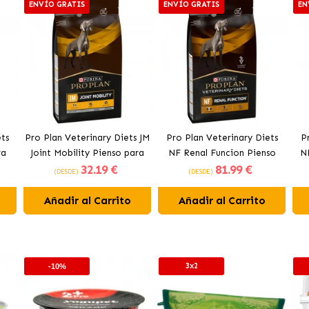
ENVÍO GRATIS
ENVÍO GRATIS
EN
ts
Pro Plan Veterinary Diets JM
Pro Plan Veterinary Diets
P
ra
Joint Mobility Pienso para
NF Renal Funcion Pienso
N
32
.19 €
81
.99 €
o
Perros Movilidad
Renal para Perros
H
(DESDE)
(DESDE)
Añadir al Carrito
Añadir al Carrito
3x2
-10%