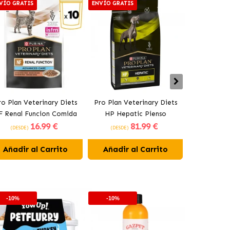
VÍO GRATIS
ENVÍO GRATIS
ENVÍO GRAT
ro Plan Veterinary Diets
Pro Plan Veterinary Diets
Pro Plan V
F Renal Funcion Comida
HP Hepatic Pienso
UR Urinary 
16
.99 €
81
.99 €
úmeda Renal para Gatos
Hepático para Perros
par
(DESDE)
(DESDE)
(DESDE)
Trozos en Salsa Pollo
Añadir al Carrito
Añadir al Carrito
Añadir 
-10%
-10%
-10%