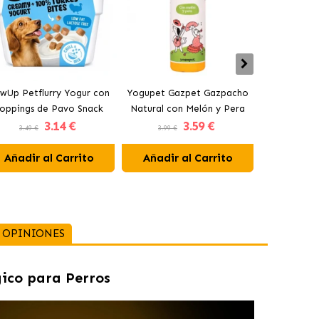
wUp Petflurry Yogur con
Yogupet Gazpet Gazpacho
Yogupet Ga
oppings de Pavo Snack
Natural con Melón y Pera
Natural con
3
.14 €
3
.59 €
para Perros
para Perros y Gatos
para Pe
3.49 €
3.99 €
3.99 €
Añadir al Carrito
Añadir al Carrito
Añadir 
OPINIONES
ico para Perros