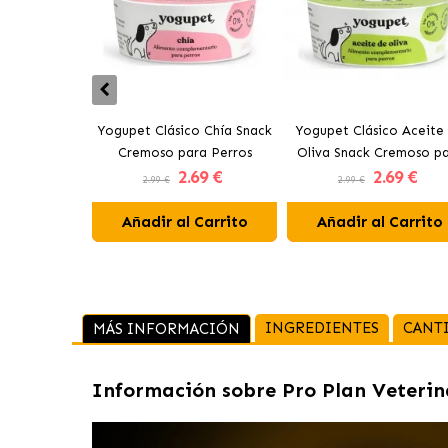
Yogupet Clásico Chía Snack
Yogupet Clásico Aceite
Cremoso para Perros
Oliva Snack Cremoso p
2
.69 €
2
.69 €
Perros
2.99 €
2.99 €
Añadir al Carrito
Añadir al Carrito
INGREDIENTES
CANT
MÁS INFORMACIÓN
Información sobre
Pro Plan Veteri