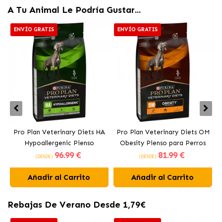
A Tu Animal Le Podría Gustar...
ENVÍO GRATIS
ENVÍO GRATIS
Pro Plan Veterinary Diets HA
Pro Plan Veterinary Diets OM
Hypoallergenic Pienso
Obesity Pienso para Perros
96
.99 €
81
.99 €
Hipoalergénico para Perros
con Sobrepeso
(DESDE)
(DESDE)
Añadir al Carrito
Añadir al Carrito
Rebajas De Verano Desde 1,79€