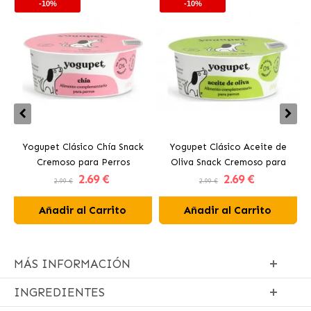
-10%
-10%
Yogupet Clásico Chía Snack
Yogupet Clásico Aceite de
Cremoso para Perros
Oliva Snack Cremoso para
2
.69 €
2
.69 €
Perros
2.99 €
2.99 €
Añadir al Carrito
Añadir al Carrito
MÁS INFORMACIÓN
INGREDIENTES