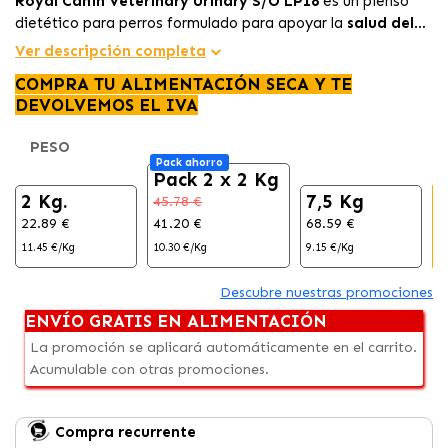
Royal Canin Veterinary Urinary S/O LP18
es un pienso
dietético para perros formulado para apoyar la
salud del
tracto urinario
y ayudar en la
disolución y prevención de
Ver descripción completa
cálculos urinarios
, especialmente de estruvita y oxalato
COMPRA TU ALIMENTACIÓN SECA Y TE
cálcico. Su receta altamente digestible aporta los
DEVOLVEMOS EL IVA
nutrientes y la energía necesarios, con una excelente
palatabilidad para perros con
apetito reducido
.
PESO
Pack ahorro
Pack 2 x 2 Kg
2 Kg.
7,5 Kg
45.78 €
22.89 €
41.20 €
68.59 €
9
11.45 €/Kg
10.30 €/Kg
9.15 €/Kg
7
Descubre nuestras promociones
ENVÍO GRATIS EN ALIMENTACIÓN
La promoción se aplicará automáticamente en el carrito.
Acumulable con otras promociones.
Compra recurrente