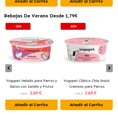
Añadir al Carrito
Añadir al Carrito
Rebajas De Verano Desde 1,79€
-10%
-10%
Yogupet Helado para Perros y
Yogupet Clásico Chía Snack
Gatos con Sandía y Frutos
Cremoso para Perros
2
.69 €
2
.69 €
Rojos
2.99 €
2.99 €
Añadir al Carrito
Añadir al Carrito