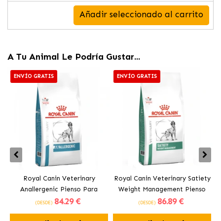
Añadir seleccionado al carrito
A Tu Animal Le Podría Gustar...
ENVÍO GRATIS
ENVÍO GRATIS
Royal Canin Veterinary
Royal Canin Veterinary Satiety
Anallergenic Pienso Para
Weight Management Pienso
84
.29 €
86
.89 €
Perros Adultos
Para Perros Adultos
(DESDE)
(DESDE)