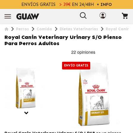
ENVÍOS GRATIS
> 39€
EN 24/48H
+ INFO
Perros
Comida
Dietas Veterinarias
Royal Canin V
Royal Canin Veterinary Urinary S/O Pienso
Para Perros Adultos
ENVÍO GRATIS