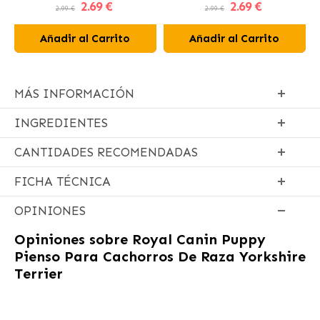
2
.69 €
2
.69 €
Perros
2.99 €
2.99 €
Añadir al Carrito
Añadir al Carrito
MÁS INFORMACIÓN
INGREDIENTES
CANTIDADES RECOMENDADAS
FICHA TÉCNICA
OPINIONES
Opiniones sobre
Royal Canin Puppy
Pienso Para Cachorros De Raza Yorkshire
Terrier