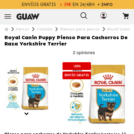
ENVÍOS GRATIS
> 39€
EN 24/48H
+ INFO
Perros
Comida
Piensos para perros
Royal Canin 
Royal Canin Puppy Pienso Para Cachorros De
Raza Yorkshire Terrier
-10%
ENVÍO GRATIS