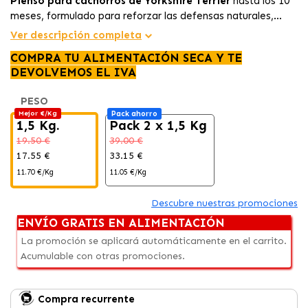
Pienso para cachorros de Yorkshire Terrier
hasta los 10
meses, formulado para reforzar las defensas naturales,
favorecer la salud digestiva y mantener un
pelaje brillante
Ver descripción completa
y una correcta higiene bucodental
durante el
COMPRA TU ALIMENTACIÓN SECA Y TE
crecimiento.
DEVOLVEMOS EL IVA
PESO
Mejor €/Kg
Pack ahorro
1,5 Kg.
Pack 2 x 1,5 Kg
19.50 €
39.00 €
17.55 €
33.15 €
11.70 €/Kg
11.05 €/Kg
Descubre nuestras promociones
ENVÍO GRATIS EN ALIMENTACIÓN
La promoción se aplicará automáticamente en el carrito.
Acumulable con otras promociones.
Compra recurrente