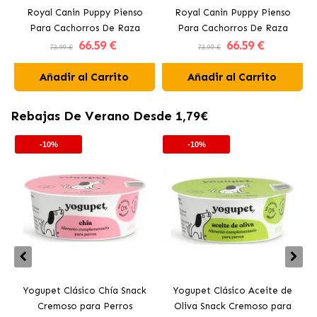
Royal Canin Puppy Pienso
Royal Canin Puppy Pienso
Para Cachorros De Raza
Para Cachorros De Raza
66
.59 €
66
.59 €
Labrador Retriever
Golden Retriever
73.99 €
73.99 €
Añadir al Carrito
Añadir al Carrito
Rebajas De Verano Desde 1,79€
-10%
-10%
Yogupet Clásico Chía Snack
Yogupet Clásico Aceite de
Cremoso para Perros
Oliva Snack Cremoso para