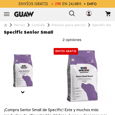
ENVÍOS GRATIS
> 39€
EN 24/48H
+ INFO
Perros
Comida
Piensos para perros
Specific Seni
Specific Senior Small
ENVÍO GRATIS
¡Compra Senior Small de Specific! Este y muchos más