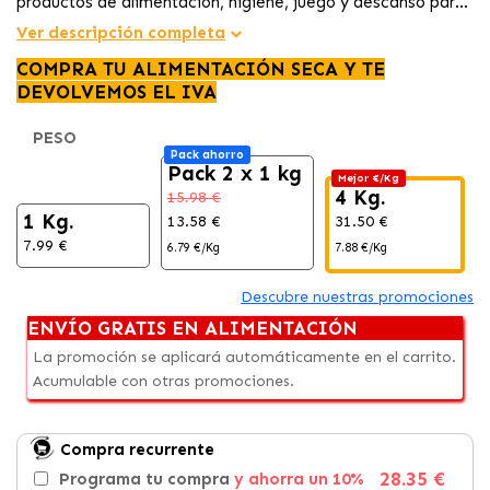
productos de alimentación, higiene, juego y descanso para
tu mascota al mejor precio
Ver descripción completa
COMPRA TU ALIMENTACIÓN SECA Y TE
DEVOLVEMOS EL IVA
PESO
Pack ahorro
Pack 2 x 1 kg
Mejor €/Kg
4 Kg.
15.98 €
1 Kg.
13.58 €
31.50 €
3
7.99 €
6.79 €/Kg
7.88 €/Kg
5
Descubre nuestras promociones
ENVÍO GRATIS EN ALIMENTACIÓN
La promoción se aplicará automáticamente en el carrito.
Acumulable con otras promociones.
Compra recurrente
28.35 €
Programa tu compra
y ahorra un 10%