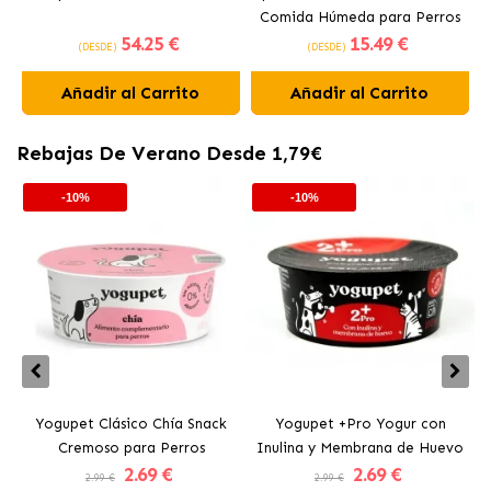
Comida Húmeda para Perros
54
.25 €
15
.49 €
Mayores
(DESDE)
(DESDE)
Añadir al Carrito
Añadir al Carrito
Rebajas De Verano Desde 1,79€
-10%
-10%
Yogupet Clásico Chía Snack
Yogupet +Pro Yogur con
Cremoso para Perros
Inulina y Membrana de Huevo
2
.69 €
2
.69 €
para Perros y Gatos
2.99 €
2.99 €