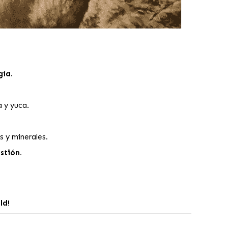
gía
.
 y yuca.
s y minerales.
stión.
ld!