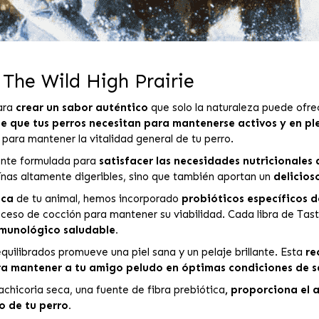
 The Wild High Prairie
ara
crear un sabor auténtico
que solo la naturaleza puede ofre
e que tus perros necesitan para mantenerse activos y en p
 para mantener la vitalidad general de tu perro.
ente formulada para
satisfacer las necesidades nutricionales 
ínas altamente digeribles, sino que también aportan un
delicios
ica
de tu animal, hemos incorporado
probióticos específicos d
ceso de cocción para mantener su viabilidad. Cada libra de Taste
nmunológico saludable.
ilibrados promueve una piel sana y un pelaje brillante. Esta
re
ra mantener a tu amigo peludo en óptimas condiciones de s
achicoria seca, una fuente de fibra prebiótica
, proporciona el 
o de tu perro.