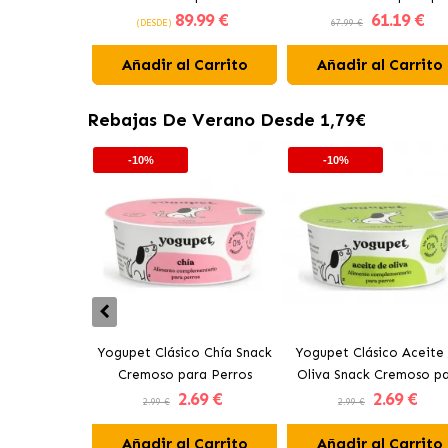
89
.99 €
61
.19 €
con salmón ahumado
con cordero
(DESDE)
67.99 €
Añadir al Carrito
Añadir al Carrito
Rebajas De Verano Desde 1,79€
-10%
-10%
Yogupet Clásico Chía Snack
Yogupet Clásico Aceite
Cremoso para Perros
Oliva Snack Cremoso p
2
.69 €
2
.69 €
Perros
2.99 €
2.99 €
Añadir al Carrito
Añadir al Carrito