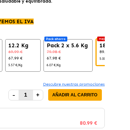
aludable y equilibrada.
VEMOS EL IVA
Pack ahorro
Mejor €/Kg
12.2 Kg
Pack 2 x 5.6 Kg
18 Kg
69.99 €
79.98 €
89.99 €
67.99 €
67.98 €
5.00 €/Kg
5.57 €/Kg
6.07 €/Kg
Descubre nuestras promociones
-
+
AÑADIR AL CARRITO
80.99 €