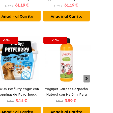
61
.19 €
61
.19 €
con venado
para perros mini con venado
para Perr
67.99 €
67.99 €
37.99 €
Añadir al Carrito
Añadir al Carrito
Añadir 
-10%
-10%
-10%
wUp Petflurry Yogur con
Yogupet Gazpet Gazpacho
Yogupet Ga
oppings de Pavo Snack
Natural con Melón y Pera
Natural con
3
.14 €
3
.59 €
para Perros
para Perros y Gatos
para Pe
3.49 €
3.99 €
3.99 €
Añadir al Carrito
Añadir al Carrito
Añadir 