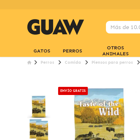
OTROS
GATOS
PERROS
ANIMALES
Perros
Comida
Piensos para perros
ENVÍO GRATIS