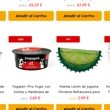
61
.19 €
62
.99 €
Asado
con jabalí
67.99 €
69.99 €
Añadir al Carrito
Añadir al Carrito
3x2
-10%
 de
Yogupet +Pro Yogur con
Pawise Limón de Juguete
Yo
ara
Inulina y Membrana de
Flotante Refrescante para
T
2
.69 €
2
.99 €
Huevo para Perros y Gatos
Perros 12 cm
2.99 €
(DESDE)
Añadir al Carrito
Añadir al Carrito