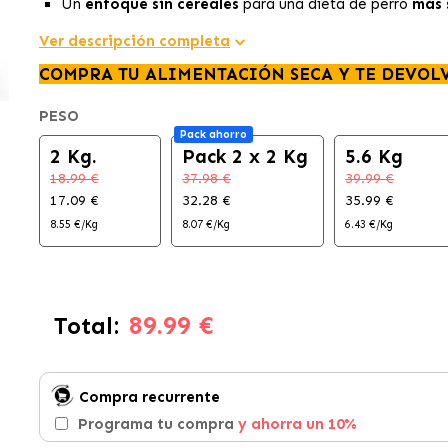
Un
enfoque sin cereales
para una dieta de perro
más s
Ver descripción completa
COMPRA TU ALIMENTACIÓN SECA Y TE DEVOL
PESO
Pack ahorro
2 Kg.
Pack 2 x 2 Kg
5.6 Kg
18.99 €
37.98 €
39.99 €
17.09 €
32.28 €
35.99 €
8.55 €/Kg
8.07 €/Kg
6.43 €/Kg
89.99 €
Total:
Compra recurrente
Programa tu compra
y ahorra un 10%