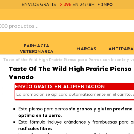
ENVÍOS GRATIS
> 39€
EN 24/48H
+ INFO
FARMACIA
MARCAS
ANTIPARA
VETERINARIA
Taste of the Wild High Prairie Pienso para Perros con bisonte y 
Taste Of The Wild High Prairie Pienso
Venado
ENVÍO GRATIS EN ALIMENTACIÓN
La promoción se aplicará automáticamente en el carrito.
Este pienso para perros
sin granos y gluten previene
óptima en tu perro.
Esta fórmula incluye arándanos y frambuesas para a
radicales libres.