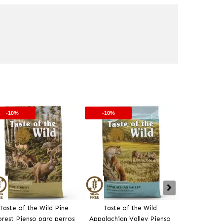
-10%
-10%
-10%
Taste of the Wild Pine
Taste of the Wild
Taste Of T
rest Pienso para perros
Appalachian Valley Pienso
Mountain 