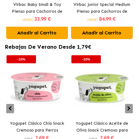
Virbac Baby Small & Toy
Virbac Junior Special Medium
Pienso para Cachorros de
Pienso para Cachorros de
33
.99 €
84
.99 €
Raza Pequeña
Razas Medianas
(DESDE)
(DESDE)
Añadir al Carrito
Añadir al Carrito
Rebajas De Verano Desde 1,79€
-10%
-10%
Yogupet Clásico Chía Snack
Yogupet Clásico Aceite de
Cremoso para Perros
Oliva Snack Cremoso para
2
.69 €
2
.69 €
Perros
2.99 €
2.99 €