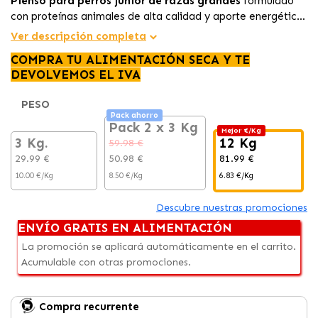
Pienso para perros junior de razas grandes
formulado
con proteínas animales de alta calidad y aporte energético
moderado para favorecer el
crecimiento saludable, el
Ver descripción completa
control del peso y el desarrollo articular
entre los 8 y 18
COMPRA TU ALIMENTACIÓN SECA Y TE
meses.
DEVOLVEMOS EL IVA
PESO
Pack ahorro
Pack 2 x 3 Kg
Mejor €/Kg
3 Kg.
12 Kg
59.98 €
29.99 €
50.98 €
81.99 €
10.00 €/Kg
8.50 €/Kg
6.83 €/Kg
Descubre nuestras promociones
ENVÍO GRATIS EN ALIMENTACIÓN
La promoción se aplicará automáticamente en el carrito.
Acumulable con otras promociones.
Compra recurrente