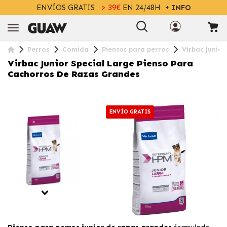
ENVÍOS GRATIS
> 39€
EN 24/48H
+ INFO
Perros
Comida
Piensos para perros
Virbac Junio
Virbac Junior Special Large Pienso Para
Cachorros De Razas Grandes
ENVÍO GRATIS