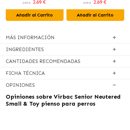
2
.69 €
2
.69 €
Perros
2.99 €
2.99 €
Añadir al Carrito
Añadir al Carrito
MÁS INFORMACIÓN
INGREDIENTES
CANTIDADES RECOMENDADAS
FICHA TÉCNICA
OPINIONES
Opiniones sobre
Virbac Senior Neutered
Small & Toy pienso para perros