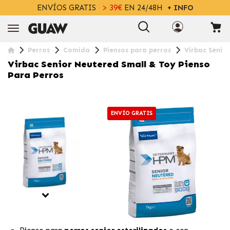
ENVÍOS GRATIS
> 39€
EN 24/48H
+ INFO
Perros
Comida
Piensos para perros
Virbac Senio
Virbac Senior Neutered Small & Toy Pienso
Para Perros
ENVÍO GRATIS