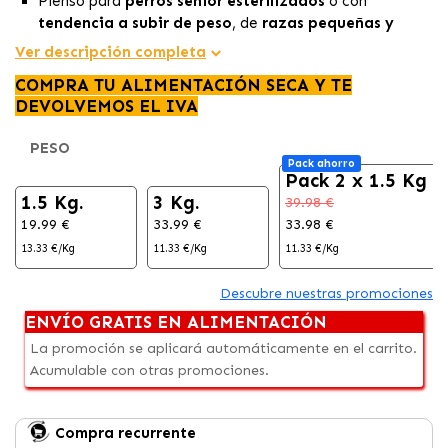
Pienso para
perros senior esterilizados
o con
tendencia a subir de peso
, de
razas pequeñas y
mini.
Ver descripción completa
Diseñado para abordar las
necesidades nutricionales
COMPRA TU ALIMENTACIÓN SECA Y TE
de
perros senior esterilizados
, considerando la
DEVOLVEMOS EL IVA
ganancia de peso
asociada con la esterilización y la
disminución de la actividad en la vejez.
PESO
Contribuye al
control del sarro dental
, limitando la
Pack ahorro
formación de placa y sarro.
Pack 2 x 1.5 Kg
1.5 Kg.
3 Kg.
39.98 €
19.99 €
33.99 €
33.98 €
13.33 €/Kg
11.33 €/Kg
11.33 €/Kg
Descubre nuestras promociones
ENVÍO GRATIS EN ALIMENTACIÓN
La promoción se aplicará automáticamente en el carrito.
Acumulable con otras promociones.
Compra recurrente