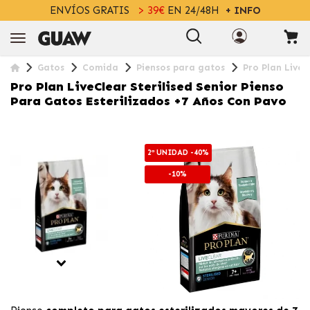
ENVÍOS GRATIS
> 39€
EN 24/48H
+ INFO
Gatos
Comida
Piensos para gatos
Pro Plan LiveC
Pro Plan LiveClear Sterilised Senior Pienso
Para Gatos Esterilizados +7 Años Con Pavo
2ª UNIDAD -40%
-10%