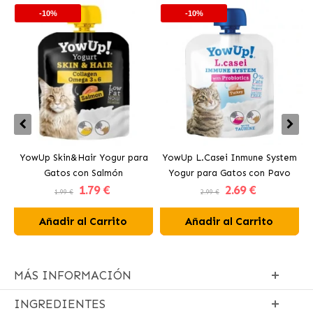
-10%
-10%
YowUp Skin&Hair Yogur para
YowUp L.Casei Inmune System
Y
Gatos con Salmón
Yogur para Gatos con Pavo
1
.79 €
2
.69 €
1.99 €
2.99 €
Añadir al Carrito
Añadir al Carrito
MÁS INFORMACIÓN
INGREDIENTES