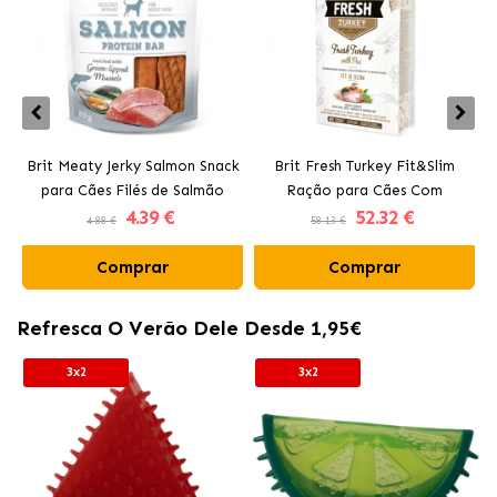
Brit Meaty Jerky Salmon Snack
Brit Fresh Turkey Fit&Slim
para Cães Filés de Salmão
Ração para Cães Com
4
.39 €
52
.32 €
Sobpeso com Peru
4.88 €
58.13 €
Comprar
Comprar
Refresca O Verão Dele Desde 1,95€
3x2
3x2