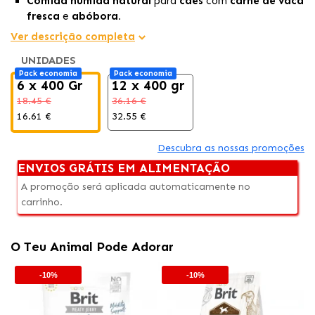
Comida húmida natural
para
cães
com
carne de vaca
fresca
e
abóbora.
Fórmula rica em fibras e proteínas, ideal para uma
Ver descrição completa
digestão saudável.
UNIDADES
Sem conservantes nem aditivos artificiais
, perfeita
Pack economia
Pack economia
para uma
dieta equilibrada.
6 x 400 Gr
12 x 400 gr
18.45 €
36.16 €
16.61 €
32.55 €
Descubra as nossas promoções
ENVIOS GRÁTIS EM ALIMENTAÇÃO
A promoção será aplicada automaticamente no
carrinho.
O Teu Animal Pode Adorar
-10%
-10%