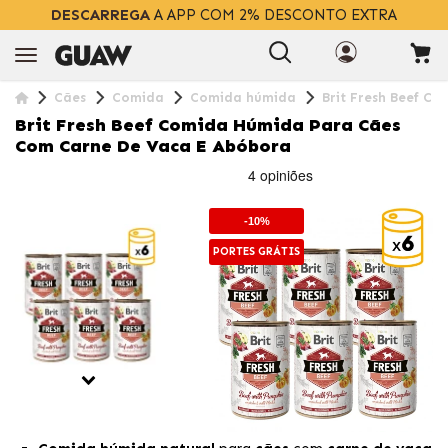
DESCARREGA
A APP COM 2% DESCONTO EXTRA
Cães
Comida
Comida húmida
Brit Fresh Beef C
Brit Fresh Beef Comida Húmida Para Cães
Com Carne De Vaca E Abóbora
-10%
PORTES GRÁTIS