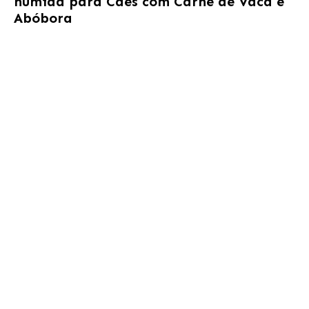
húmida para Cães com Carne de Vaca e
Abóbora