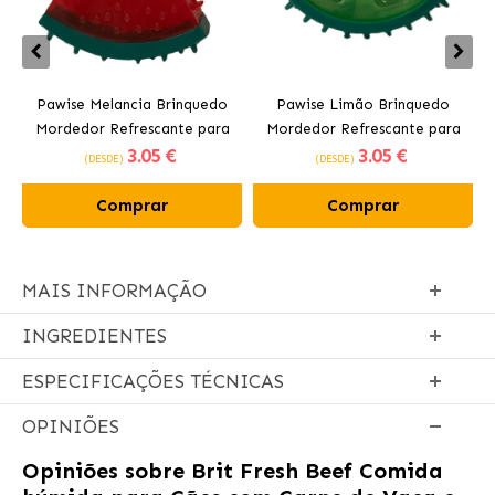
Pawise Melancia Brinquedo
Pawise Limão Brinquedo
Mordedor Refrescante para
Mordedor Refrescante para
3
.05 €
3
.05 €
Cães 10 cm
Cães 12 cm
(DESDE)
(DESDE)
Comprar
Comprar
MAIS INFORMAÇÃO
INGREDIENTES
ESPECIFICAÇÕES TÉCNICAS
OPINIÕES
Opiniões sobre
Brit Fresh Beef Comida