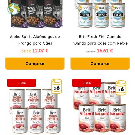
Alpha Spirit Albóndigas de
Brit Fresh Fish Comida
Frango para Cães
húmida para Cães com Peixe
12
.07 €
16
.61 €
e Abóbora
(DESDE)
18.45 €
Comprar
Comprar
-10%
-10%