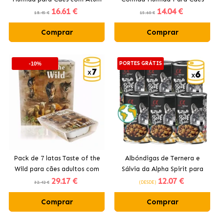
16
.61 €
14
.04 €
e Batata Doce
Filhotes com Frango
18.45 €
15.60 €
Comprar
Comprar
PORTES GRÁTIS
-10%
Pack de 7 latas Taste of the
Albóndigas de Ternera e
Wild para cães adultos com
Sálvia da Alpha Spirit para
29
.17 €
12
.07 €
cordeiro e frango
Cães
32.42 €
(DESDE)
Comprar
Comprar