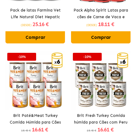
Pack de latas Farmina Vet
Pack Alpha Spirit Latas para
Life Natural Diet Hepatic
cães de Carne de Vaca e
25
.16 €
18
.11 €
para cães.
Melão
(DESDE)
(DESDE)
Comprar
Comprar
-10%
-10%
Brit Paté&Meat Turkey
Brit Fresh Turkey Comida
Comida Húmida para Cães
húmida para Cães com Peru
16
.61 €
16
.61 €
com Peru
e Ervilhas
18.45 €
18.45 €