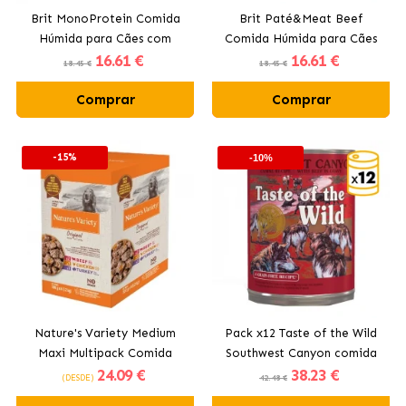
Brit MonoProtein Comida
Brit Paté&Meat Beef
Húmida para Cães com
Comida Húmida para Cães
16
.61 €
16
.61 €
Carne de Vaca e Arroz
com Carne de Vaca
18.45 €
18.45 €
Comprar
Comprar
-15%
-10%
Nature's Variety Medium
Pack x12 Taste of the Wild
Maxi Multipack Comida
Southwest Canyon comida
24
.09 €
38
.23 €
Húmida para Cães com
húmida para cães (Latas)
(DESDE)
42.48 €
Carne de Boi, Frango e Peru