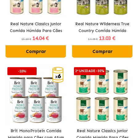
Real Nature Classics Junior
Real Nature Wilderness True
Comida Húmida Para Cães
Country Comida Húmida
14
.04 €
13
.03 €
Filhotes com Coelho
Para Cães Filhotes com
15.60 €
14.48 €
Frango e Salmão
Comprar
Comprar
2ª UNIDADE -30%
-10%
Brit MonoProtein Comida
Real Nature Classics Junior
Húmida para Cães com Atum
Comida Húmida Para Cães