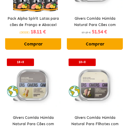
Pack Alpha Spirit Latas para
Givers Comida Húmida
cães de Frango e Abacaxi
Natural Para Cães com
18
.11 €
51
.54 €
Frango e Vegetais
(DESDE)
57.27 €
Comprar
Comprar
18+8
18+8
Givers Comida Húmida
Givers Comida Húmida
Natural Para Cães com
Natural Para Filhotes com