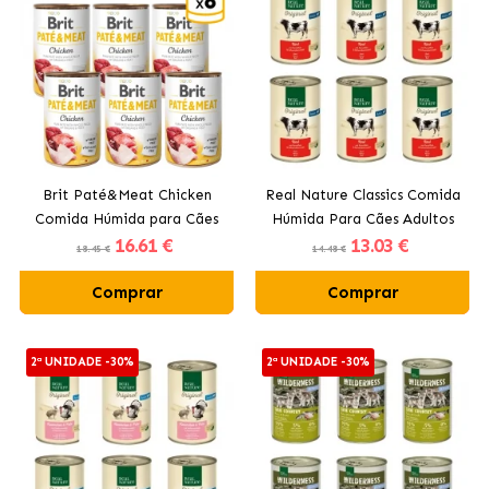
Brit Paté&Meat Chicken
Real Nature Classics Comida
Comida Húmida para Cães
Húmida Para Cães Adultos
16
.61 €
13
.03 €
com Frango
com Carne de Vaca
18.45 €
14.48 €
Comprar
Comprar
2ª UNIDADE -30%
2ª UNIDADE -30%