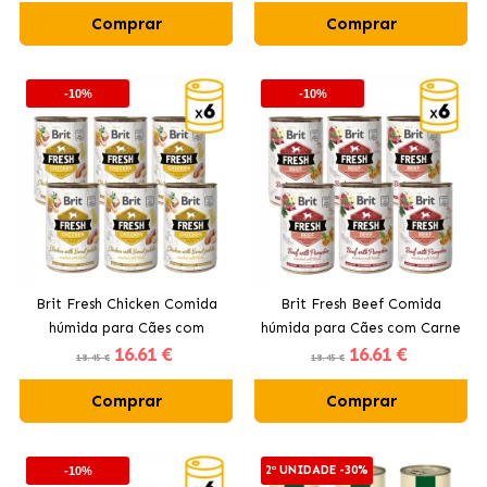
Comprar
Comprar
-10%
-10%
Brit Fresh Chicken Comida
Brit Fresh Beef Comida
húmida para Cães com
húmida para Cães com Carne
16
.61 €
16
.61 €
Frango e Batata Doce
de Vaca e Abóbora
18.45 €
18.45 €
Comprar
Comprar
2ª UNIDADE -30%
-10%