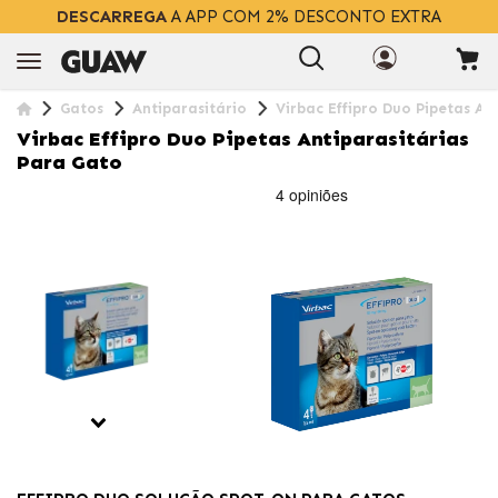
DESCARREGA
A APP COM 2% DESCONTO EXTRA
Gatos
Antiparasitário
Virbac Effipro Duo Pipetas An
Virbac Effipro Duo Pipetas Antiparasitárias
Para Gato