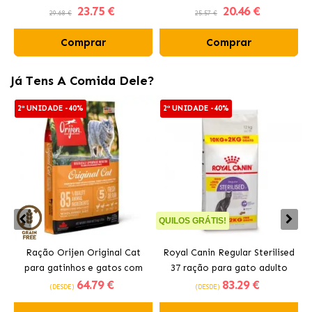
23
.75 €
20
.46 €
Carvão Ativo
Aroma Fresh
29.68 €
25.57 €
Comprar
Comprar
Já Tens A Comida Dele?
2ª UNIDADE -40%
2ª UNIDADE -40%
QUILOS GRÁTIS!
Q
Ração Orijen Original Cat
Royal Canin Regular Sterilised
para gatinhos e gatos com
37 ração para gato adulto
64
.79 €
83
.29 €
frango
esterilizado
(DESDE)
(DESDE)