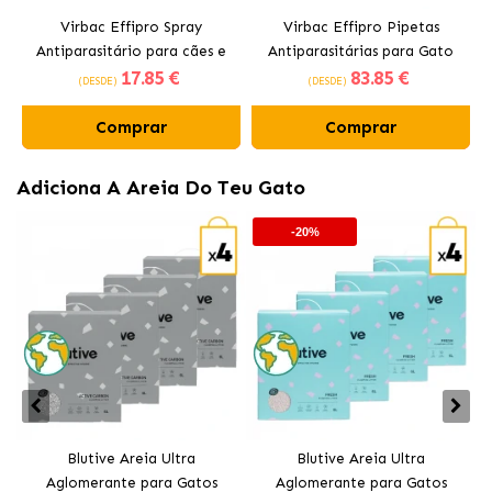
Virbac Effipro Spray
Virbac Effipro Pipetas
Antiparasitário para cães e
Antiparasitárias para Gato
17
.85 €
83
.85 €
gatos
(DESDE)
(DESDE)
Comprar
Comprar
Adiciona A Areia Do Teu Gato
-20%
Blutive Areia Ultra
Blutive Areia Ultra
Aglomerante para Gatos
Aglomerante para Gatos