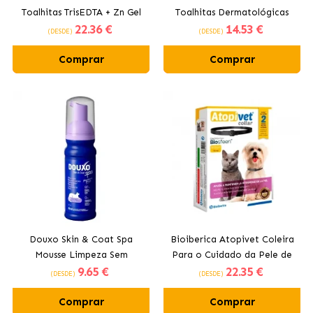
Toalhitas TrisEDTA + Zn Gel
Toalhitas Dermatológicas
22
.36 €
14
.53 €
30 ml para Cães e Gatos
para Cães e Gatos
(DESDE)
(DESDE)
Comprar
Comprar
Douxo Skin & Coat Spa
Bioiberica Atopivet Coleira
Mousse Limpeza Sem
Para o Cuidado da Pele de
9
.65 €
22
.35 €
Estresse para Gatos
Cães Pequenos e Gatos
(DESDE)
(DESDE)
Comprar
Comprar