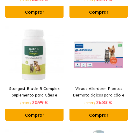
(DESDE)
(DESDE)
Comprar
Comprar
Stangest Biotin B Complex
Virbac Allerderm Pipetas
Suplemento para Cães e
Dermatológicas para cão e
20
.99 €
26
.83 €
Gatos
gato
(DESDE)
(DESDE)
Comprar
Comprar