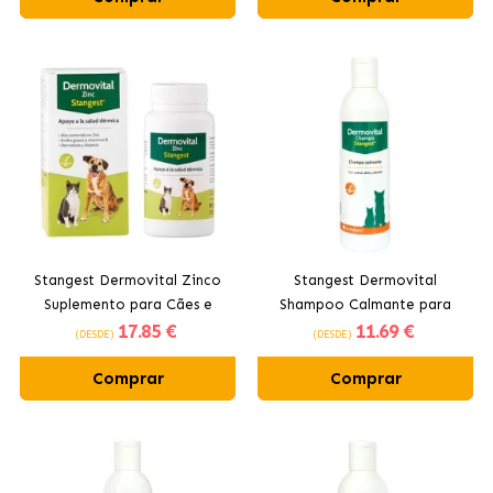
Stangest Dermovital Zinco
Stangest Dermovital
Suplemento para Cães e
Shampoo Calmante para
17
.85 €
11
.69 €
Gatos
Cães e Gatos
(DESDE)
(DESDE)
Comprar
Comprar