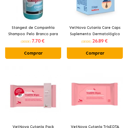
Stangest de Companhia
VetNova Cutania Care Caps
Shampoo Pelo Branco para
Suplemento Dermatológico
7
.70 €
26
.89 €
Cães e Gatos
em Cápsulas para Cães e
(DESDE)
(DESDE)
Gatos
Comprar
Comprar
VetNova Cutania Pack
VetNova Cutania TrisEDTA