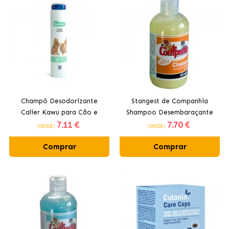
Champô Desodorizante
Stangest de Companhia
Calier Kawu para Cão e
Shampoo Desembaraçante
7
.11 €
7
.70 €
Gato
para Cães e Gatos
(DESDE)
(DESDE)
Comprar
Comprar