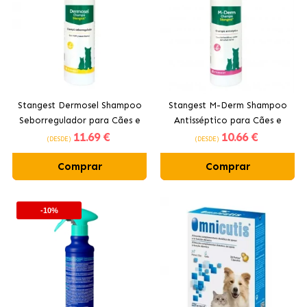
Stangest Dermosel Shampoo
Stangest M-Derm Shampoo
Seborregulador para Cães e
Antisséptico para Cães e
11
.69 €
10
.66 €
Gatos
Gatos
(DESDE)
(DESDE)
Comprar
Comprar
-10%