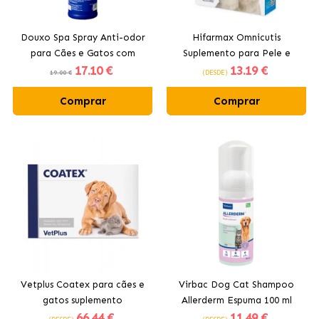
Douxo Spa Spray Anti-odor
Hifarmax Omnicutis
para Cães e Gatos com
Suplemento para Pele e
17
.10 €
13
.19 €
Fragrância Duradoura
Pelagem Cães e Gatos em
19.00 €
(DESDE)
Cápsulas
Comprar
Comprar
Vetplus Coatex para cães e
Virbac Dog Cat Shampoo
gatos suplemento
Allerderm Espuma 100 ml
66
.44 €
11
.49 €
dermatológico em cápsulas