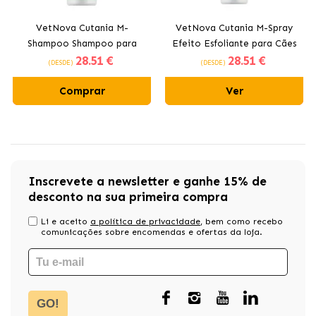
VetNova Cutania M-
VetNova Cutania M-Spray
Shampoo Shampoo para
Efeito Esfoliante para Cães
28
.51 €
28
.51 €
Cães e Gatos Efeito
e Gatos
(DESDE)
(DESDE)
Esfoliante
Comprar
Ver
Inscrevete a newsletter e ganhe 15% de
desconto na sua primeira compra
Li e aceito
a política de privacidade
, bem como recebo
comunicações sobre encomendas e ofertas da loja.
GO!