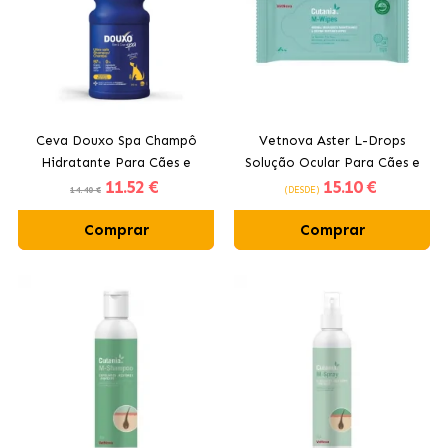
Ceva Douxo Spa Champô
Vetnova Aster L-Drops
Hidratante Para Cães e
Solução Ocular Para Cães e
11
.52 €
15
.10 €
Gatos com Aveia
Gatos em Monodose
14.40 €
(DESDE)
Comprar
Comprar