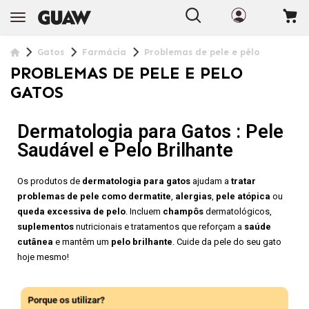
Gatos
Farmácia
Problemas de pele e pêlo
PROBLEMAS DE PELE E PELO
GATOS
Dermatologia para Gatos : Pele
Saudável e Pelo Brilhante
Os produtos de
dermatologia para gatos
ajudam a
tratar
problemas de pele como dermatite
,
alergias
,
pele atópica
ou
queda excessiva de pelo
. Incluem
champôs
dermatológicos,
suplementos
nutricionais e tratamentos que reforçam a
saúde
cutânea
e mantêm um
pelo brilhante
. Cuide da pele do seu gato
hoje mesmo!