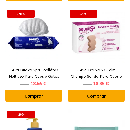
-20%
-20%
Ceva Duoxo Spa Toalhitas
Ceva Douxo S3 Calm
Multiuso Para Cães e Gatos
Champô Sólido Para Cães e
18
.66 €
18
.85 €
Gatos
23.32 €
23.56 €
Comprar
Comprar
-20%