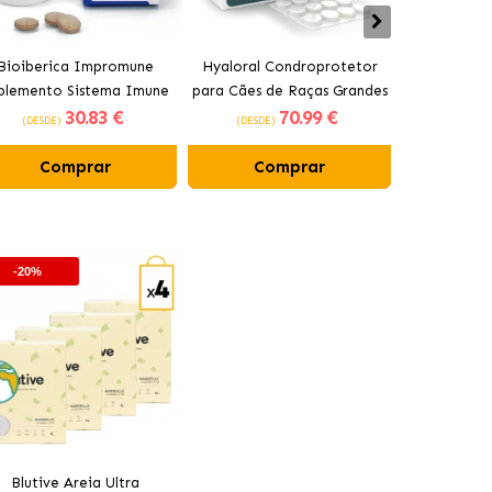
Bioiberica Impromune
Hyaloral Condroprotetor
Pharmadie
plemento Sistema Imune
para Cães de Raças Grandes
Condropro
30
.83 €
70
.99 €
para Cães e Gatos
Pharmadiet
para C
(DESDE)
(DESDE)
(DESDE)
Comprimidos
Comprar
Comprar
Co
-20%
Blutive Areia Ultra