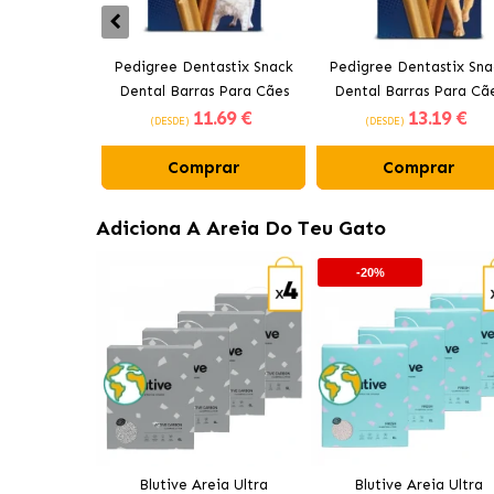
Pedigree Dentastix Snack
Pedigree Dentastix Sna
Dental Barras Para Cães
Dental Barras Para Cã
11
.69 €
13
.19 €
Médios 10-25 kg
Grandes +25 kg
(DESDE)
(DESDE)
Comprar
Comprar
Adiciona A Areia Do Teu Gato
-20%
Blutive Areia Ultra
Blutive Areia Ultra