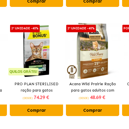
Comprar
Comprar
2ª UNIDADE -40%
2ª UNIDADE -40%
PO
QUILOS GRÁTIS!
PRO PLAN STERILISED
Acana Wild Prairie Ração
O
ra
ração para gatos
para gatos adultos com
74
.29 €
48
.69 €
do
esterilizados com salmão
frango e peru
(DESDE)
(DESDE)
Comprar
Comprar