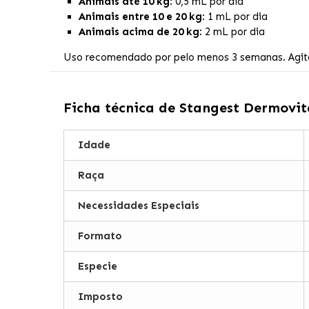
Animais até 10 kg
: 0,5 mL por dia
Animais entre 10 e 20 kg
: 1 mL por dia
Animais acima de 20 kg
: 2 mL por dia
Uso recomendado por pelo menos 3 semanas. Agita
Ficha técnica de
Stangest Dermovit
Idade
Raça
Necessidades Especiais
Formato
Especie
Imposto