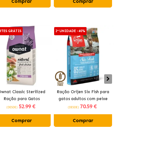
Comprar
Comprar
Co
RTES GRÁTIS
2ª UNIDADE -40%
2ª UNIDADE -
wnat Classic Sterilized
Ração Orijen Six Fish para
Acana Indo
Ração para Gatos
gatos adultos com peixe
gatos adul
52
.99 €
70
.59 €
Esterilizados
(DESDE)
(DESDE)
(DESDE)
Comprar
Comprar
Co