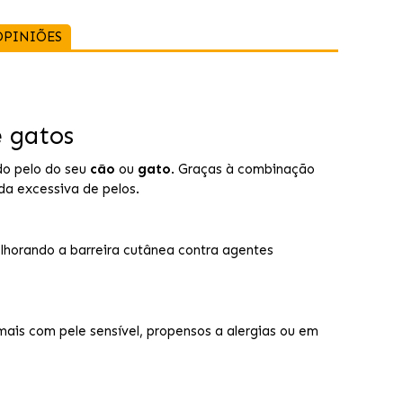
OPINIÕES
e gatos
do pelo do seu
cão
ou
gato
. Graças à combinação
da excessiva de pelos.
lhorando a barreira cutânea contra agentes
imais com pele sensível, propensos a alergias ou em