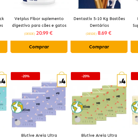
ck
Vetplus Fibor suplemento
Dentastix 5-10 Kg Bastões
es
digestivo para cães e gatos
Dentários
Su
20
.99 €
8
.69 €
(DESDE)
(DESDE)
Comprar
Comprar
-20%
-20%
Blutive Areia Ultra
Blutive Areia Ultra