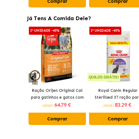
Comprar
Comprar
Já Tens A Comida Dele?
2ª UNIDADE -40%
2ª UNIDADE -40%
QUILOS GRÁTIS!
Ração Orijen Original Cat
Royal Canin Regular
para gatinhos e gatos com
Sterilised 37 ração pa
64
.79 €
83
.29 €
frango
gato adulto esteriliza
(DESDE)
(DESDE)
Comprar
Comprar