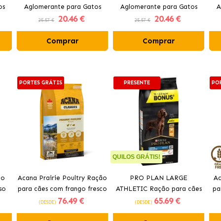
os
Aglomerante para Gatos
Aglomerante para Gatos
A
20
.46 €
20
.46 €
Aroma Lavanda
Aroma Aloe Vera
25.57 €
25.57 €
Comprar
Comprar
PORTES GRÁTIS
PRESENTE
PO
QUILOS GRÁTIS!
ão
Acana Prairie Poultry Ração
PRO PLAN LARGE
Ac
so
para cães com frango fresco
ATHLETIC Ração para cães
pa
76
.49 €
65
.69 €
com frango
(DESDE)
(DESDE)