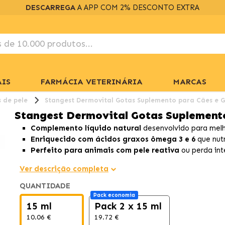
DESCARREGA
A APP COM 2% DESCONTO EXTRA
IS
FARMÁCIA VETERINÁRIA
MARCAS
 de pele
Stangest Dermovital Gotas Suplemento para Cães e 
Stangest Dermovital Gotas Suplement
Complemento líquido natural
desenvolvido para melho
Enriquecido com ácidos graxos ômega 3 e 6
que nut
Perfeito para animais com pele reativa
ou perda int
Ver descrição completa
QUANTIDADE
Pack economia
15 ml
Pack 2 x 15 ml
10.06 €
19.72 €