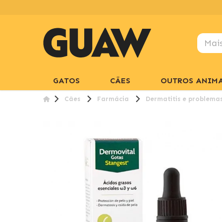
GATOS
CÃES
OUTROS ANIMA
Cães
Farmácia
Dermatitis e problemas