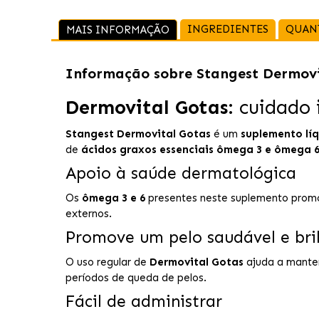
INGREDIENTES
QUAN
MAIS INFORMAÇÃO
Informação sobre
Stangest Dermovi
Dermovital Gotas
: cuidado 
Stangest Dermovital Gotas
é um
suplemento lí
de
ácidos graxos essenciais ômega 3 e ômega 
Apoio à saúde dermatológica
Os
ômega 3 e 6
presentes neste suplemento promov
externos.
Promove um pelo saudável e bri
O uso regular de
Dermovital Gotas
ajuda a manter 
períodos de queda de pelos.
Fácil de administrar