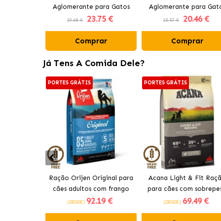
Aglomerante para Gatos
Aglomerante para Gat
23
.75 €
20
.46 €
Carvão Ativo
Aroma Fresh
29.68 €
25.57 €
Comprar
Comprar
Já Tens A Comida Dele?
PORTES GRÁTIS
PORTES GRÁTIS
Ração Orijen Original para
Acana Light & Fit Raç
cães adultos com frango
para cães com sobrepe
92
.19 €
69
.49 €
com frango fresco
(DESDE)
(DESDE)