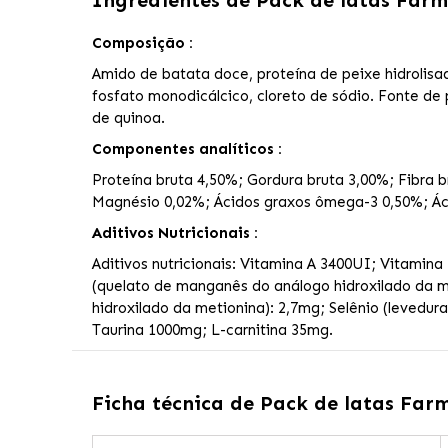
Ingredientes de
Pack de latas Farm
Composição :
Amido de batata doce, proteína de peixe hidrolisad
fosfato monodicálcico, cloreto de sódio. Fonte de
de quinoa.
Componentes analíticos :
Proteína bruta 4,50%; Gordura bruta 3,00%; Fibra 
Magnésio 0,02%; Ácidos graxos ômega-3 0,50%; Á
Aditivos Nutricionais :
Aditivos nutricionais: Vitamina A 3400UI; Vitamin
(quelato de manganês do análogo hidroxilado da met
hidroxilado da metionina): 2,7mg; Selênio (levedur
Taurina 1000mg; L-carnitina 35mg.
Ficha técnica de
Pack de latas Farm