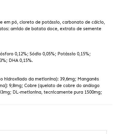
e em pó, cloreto de potássio, carbonato de cálcio,
dratos: amido de batata doce, extrato de semente
Fósforo 0,12%; Sódio 0,05%; Potássio 0,15%;
13%; DHA 0,15%.
go hidroxilado da metionina): 39,6mg; Manganês
cina]: 9,8mg; Cobre (quelato de cobre do análogo
 0,33mg; DL-metionina, tecnicamente pura 1500mg;