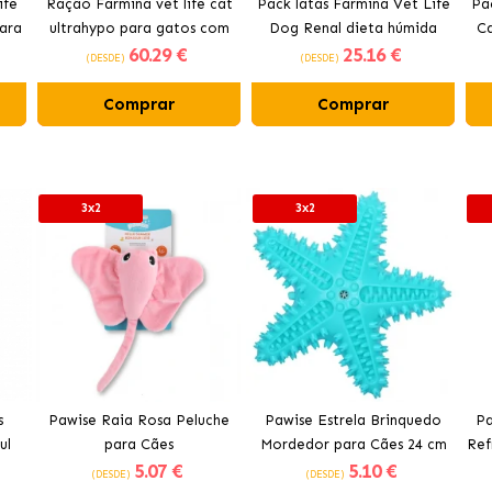
ife
Ração Farmina vet life cat
Pack latas Farmina Vet Life
Pa
ara
ultrahypo para gatos com
Dog Renal dieta húmida
Ca
60
.29 €
25
.16 €
peixe
para cães com frango
(DESDE)
(DESDE)
Comprar
Comprar
3x2
3x2
s
Pawise Raia Rosa Peluche
Pawise Estrela Brinquedo
Pa
ul
para Cães
Mordedor para Cães 24 cm
Ref
5
.07 €
5
.10 €
(DESDE)
(DESDE)