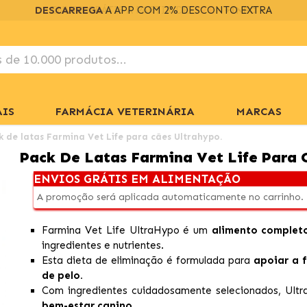
DESCARREGA
A APP COM 2% DESCONTO EXTRA
IS
FARMÁCIA VETERINÁRIA
MARCAS
k de latas Farmina Vet Life para cães Ultrahypo.
Pack De Latas Farmina Vet Life Para 
ENVIOS GRÁTIS EM ALIMENTAÇÃO
A promoção será aplicada automaticamente no carrinho.
Farmina Vet Life UltraHypo é um
alimento complet
ingredientes e nutrientes.
Esta dieta de eliminação é formulada para
apoiar a 
de pelo.
Com ingredientes cuidadosamente selecionados, Ult
bem-estar canino.