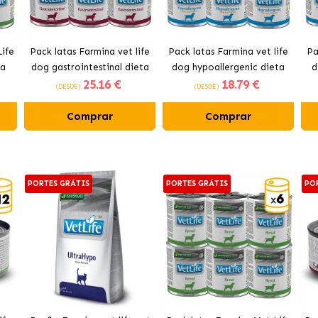
ife
Pack latas Farmina vet life
Pack latas Farmina vet life
Pa
da
dog gastrointestinal dieta
dog hypoallergenic dieta
d
25
.16 €
18
.79 €
o
húmida
húmida para cães com peixe
die
(DESDE)
(DESDE)
Comprar
Comprar
PORTES GRÁTIS
PORTES GRÁTIS
PO