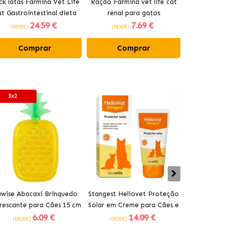
ck latas Farmina Vet Life
Ração Farmina vet life cat
Farmin
t Gastrointestinal dieta
renal para gatos
Hypoallerge
24
.59 €
7
.69 €
húmida para gatos com
gatos 
(DESDE)
(DESDE)
(DESDE)
frango
Comprar
Comprar
Co
3x2
wise Abacaxi Brinquedo
Stangest Heliovet Proteção
Stangest 
rescante para Cães 15 cm
Solar em Creme para Cães e
Fotoprotet
6
.09 €
14
.09 €
Gatos FPS 50+
Gato
(DESDE)
(DESDE)
(DESDE)