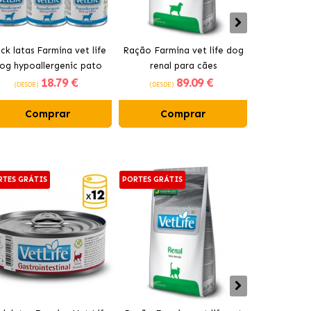
ck latas Farmina vet life
Ração Farmina vet life dog
Ração Farmi
og hypoallergenic pato
renal para cães
hypoallerg
18
.79 €
89
.09 €
ta húmida para cães com
com
(DESDE)
(DESDE)
(DESDE)
pato
Comprar
Comprar
Co
RTES GRÁTIS
PORTES GRÁTIS
PORTES GRÁT