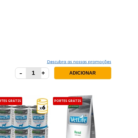
Descubra as nossas promoções
-
+
ADICIONAR
RTES GRÁTIS
PORTES GRÁTIS
PORTES GRÁT