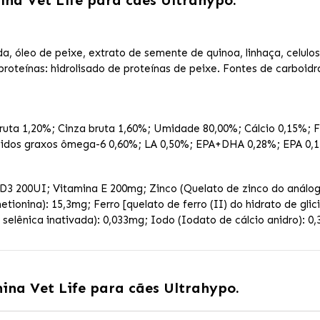
ina Vet Life para cães Ultrahypo.
a, óleo de peixe, extrato de semente de quinoa, linhaça, celulos
 proteínas: hidrolisado de proteínas de peixe. Fontes de carboi
bruta 1,20%; Cinza bruta 1,60%; Umidade 80,00%; Cálcio 0,15%; 
cidos graxos ômega-6 0,60%; LA 0,50%; EPA+DHA 0,28%; EPA 0,
a D3 200UI; Vitamina E 200mg; Zinco (Quelato de zinco do análo
ionina): 15,3mg; Ferro [quelato de ferro (II) do hidrato de gli
a selênica inativada): 0,033mg; Iodo (Iodato de cálcio anidro):
ina Vet Life para cães Ultrahypo.