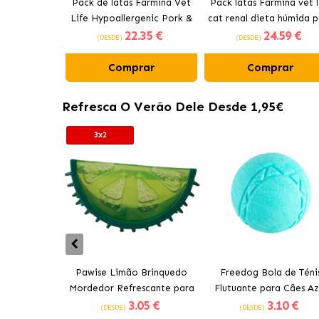
Pack de latas Farmina Vet
Pack latas Farmina vet l
Life Hypoallergenic Pork &
cat renal dieta húmida p
22
.35 €
24
.59 €
Potato para gato com
gatos com frango
(DESDE)
(DESDE)
sabor a Porco.
Comprar
Comprar
Refresca O Verão Dele Desde 1,95€
3x2
Pawise Limão Brinquedo
Freedog Bola de Téni
Mordedor Refrescante para
Flutuante para Cães Az
3
.05 €
3
.10 €
Cães 12 cm
(DESDE)
(DESDE)