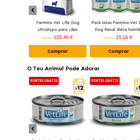
Farmina Vet Life Dog
Pack latas Farmina Vet L
Ultrahypo para cães
Dog Renal dieta húmi
103
.49 €
25
.16 €
para cães com frang
(DESDE)
(DESDE)
Comprar
Comprar
O Teu Animal Pode Adorar
PORTES GRÁTIS
PORTES GRÁTIS