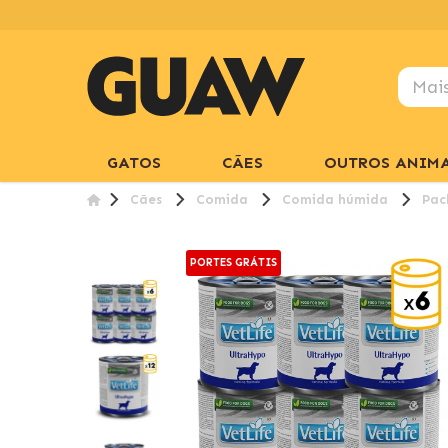
GATOS
CÃES
OUTROS ANIMA
Cães
Comida
Comida húmida
Pac
PORTES GRÁTIS