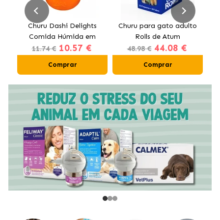
s
Churu Dashi Delights
Churu para gato adulto
m
Comida Húmida em
Rolls de Atum
10.57 €
44.08 €
e
Caldo com Frango e
11.74 €
48.98 €
Vieiras
Comprar
Comprar