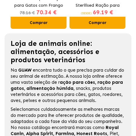
para Gatos com Frango
Sterilised Ração para
70.34 €
69.19 €
Gatos Esterilizados
78.16 €
(DESDE)
Comprar
Comprar
Loja de animais online:
alimentação, acessórios e
produtos veterinários
Na
GUAW
encontra tudo o que precisa para cuidar do
seu animal de estimação. A nossa loja online oferece
uma vasta seleção de
r
ação para cães
,
ração para
gatos
,
alimentação húmida
,
snacks, produtos
veterinários e acessórios para cães, gatos, roedores,
aves, peixes e outros pequenos animais.
Selecionamos cuidadosamente as melhores marcas
do mercado para lhe oferecer produtos de qualidade,
adaptados a cada fase da vida do seu companheiro.
No nosso catálogo encontrará marcas como
Royal
Canin
,
Alpha Spirit
,
Farmina
,
Honest Roots
,
Plet
,