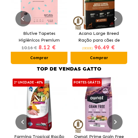
Blutive Tapetes
Acana Large Breed
Higiênicos Premium
Ração para cães de
O
8.12 €
96.49 €
para Cães 60x60 cm
raças grandes com
10.16 €
(DESDE)
frango
Comprar
Comprar
TOP DE VENDAS GATTO
2ª UNIDADE -40%
PORTES GRÁTIS
PO
Farmina Tropical Ração
Ownat Prime Grain Free