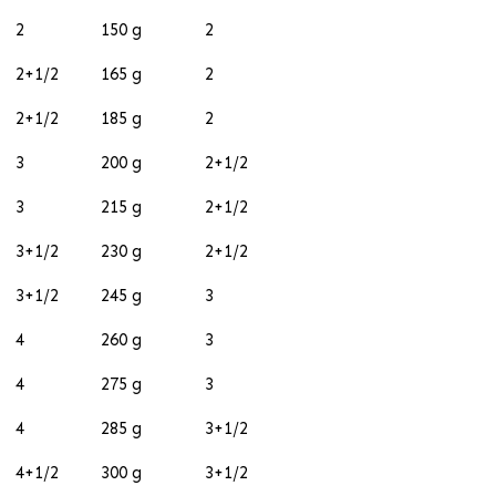
2
150 g
2
2+1/2
165 g
2
2+1/2
185 g
2
3
200 g
2+1/2
3
215 g
2+1/2
3+1/2
230 g
2+1/2
3+1/2
245 g
3
4
260 g
3
4
275 g
3
4
285 g
3+1/2
4+1/2
300 g
3+1/2