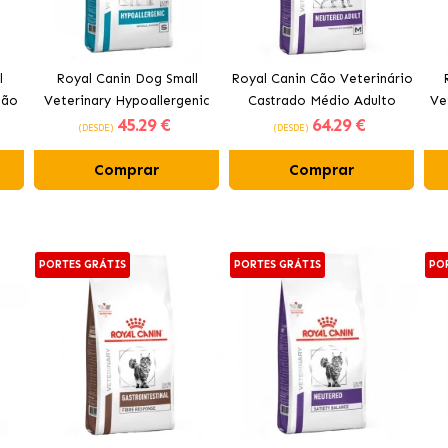
l
Royal Canin Dog Small
Royal Canin Cão Veterinário
ção
Veterinary Hypoallergenic
Castrado Médio Adulto
Ve
45
.29 €
64
.29 €
ração para cães pequenos
Ração para Cães de porte
(DESDE)
(DESDE)
médio
Comprar
Comprar
PORTES GRÁTIS
PORTES GRÁTIS
PO