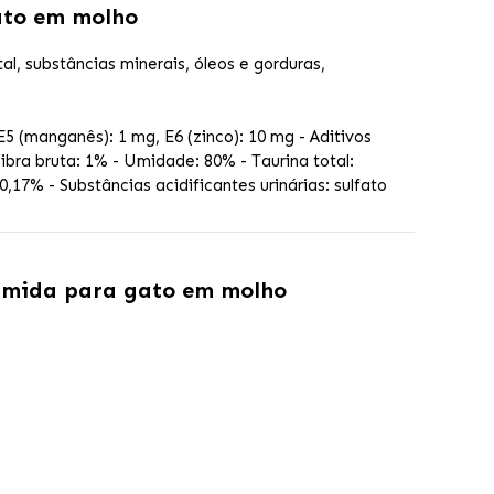
ato em molho
l, substâncias minerais, óleos e gorduras,
 E5 (manganês): 1 mg, E6 (zinco): 10 mg - Aditivos
Fibra bruta: 1% - Umidade: 80% - Taurina total:
0,17% - Substâncias acidificantes urinárias: sulfato
húmida para gato em molho