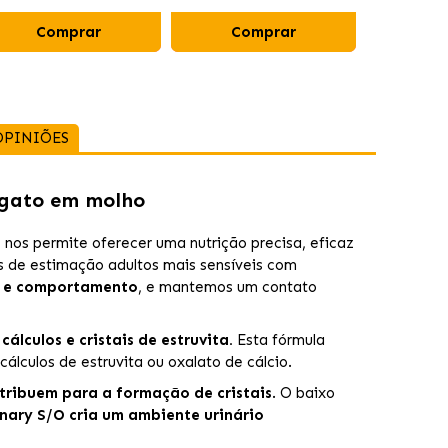
Comprar
Comprar
Co
OPINIÕES
 gato em molho
nos permite oferecer uma nutrição precisa, eficaz
is de estimação adultos mais sensíveis com
ão e comportamento
, e mantemos um contato
álculos e cristais de estruvita.
Esta fórmula
 cálculos de estruvita ou oxalato de cálcio.
tribuem para a formação de cristais
. O baixo
ary S/O cria um ambiente urinário