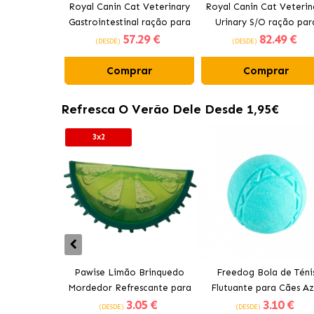
Royal Canin Cat Veterinary
Royal Canin Cat Veterin
Gastrointestinal ração para
Urinary S/O ração par
57
.29 €
82
.49 €
gatos
gatos
(DESDE)
(DESDE)
Comprar
Comprar
Refresca O Verão Dele Desde 1,95€
3x2
Pawise Limão Brinquedo
Freedog Bola de Téni
Mordedor Refrescante para
Flutuante para Cães Az
3
.05 €
3
.10 €
Cães 12 cm
(DESDE)
(DESDE)