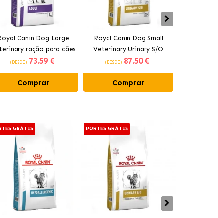
Royal Canin Dog Large
Royal Canin Dog Small
Royal Canin
terinary ração para cães
Veterinary Urinary S/O
Skin Care 
73
.59 €
87
.50 €
grandes
ração para cães pequenos
(DESDE)
(DESDE)
(DESDE)
Comprar
Comprar
Co
RTES GRÁTIS
PORTES GRÁTIS
PORTES GRÁT