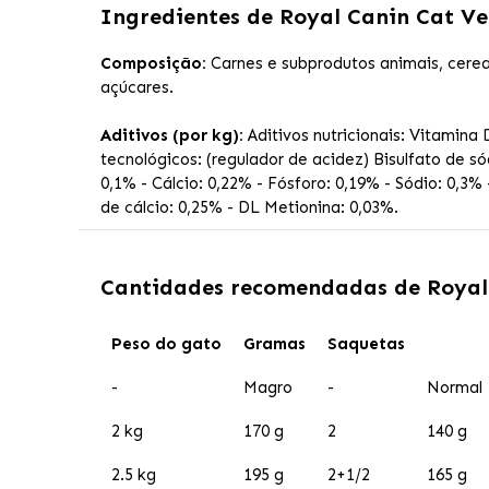
Ingredientes de
Royal Canin Cat V
Composição:
Carnes e subprodutos animais, cereai
açúcares.
Aditivos (por kg):
Aditivos nutricionais: Vitamina D
tecnológicos: (regulador de acidez) Bisulfato de só
0,1% - Cálcio: 0,22% - Fósforo: 0,19% - Sódio: 0,3% 
de cálcio: 0,25% - DL Metionina: 0,03%.
Cantidades recomendadas de
Royal
Peso do gato
Gramas
Saquetas
-
Magro
-
Normal
2 kg
170 g
2
140 g
2.5 kg
195 g
2+1/2
165 g