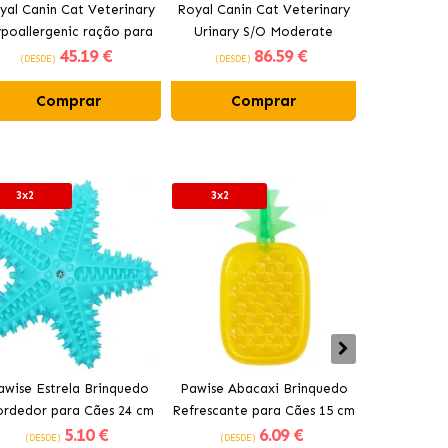
yal Canin Cat Veterinary
Royal Canin Cat Veterinary
Royal Canin
poallergenic ração para
Urinary S/O Moderate
Satiety Wei
45
.19 €
86
.59 €
gatos
Calorie ração para gatos
ração 
(DESDE)
(DESDE)
(DESDE)
Comprar
Comprar
Co
3x2
3x2
3x2
awise Estrela Brinquedo
Pawise Abacaxi Brinquedo
Pawise P
rdedor para Cães 24 cm
Refrescante para Cães 15 cm
Mordedor p
5
.10 €
6
.09 €
(DESDE)
(DESDE)
(DESDE