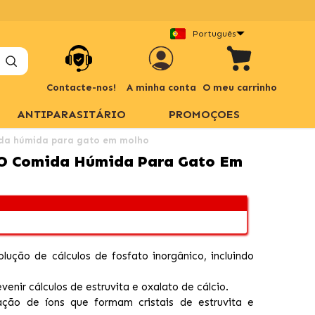
Português
Contacte-nos!
A minha conta
O meu carrinho
ANTIPARASITÁRIO
PROMOÇOES
mida húmida para gato em molho
S/O Comida Húmida Para Gato Em
olução de cálculos de fosfato inorgânico, incluindo
venir cálculos de estruvita e oxalato de cálcio.
ção de íons que formam cristais de estruvita e