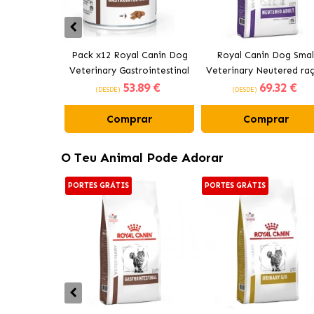
Pack x12 Royal Canin Dog
Royal Canin Dog Smal
Veterinary Gastrointestinal
Veterinary Neutered ra
53
.89 €
69
.32 €
comida Húmida para cães
para cães pequenos
(DESDE)
(DESDE)
em lata
Comprar
Comprar
O Teu Animal Pode Adorar
PORTES GRÁTIS
PORTES GRÁTIS