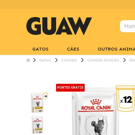
GATOS
CÃES
OUTROS ANIMA
Gatos
Comida
Comida húmida
Di
PORTES GRÁTIS