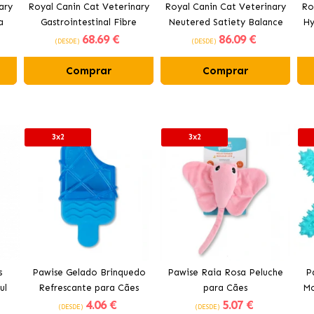
ary
Royal Canin Cat Veterinary
Royal Canin Cat Veterinary
Ro
a
Gastrointestinal Fibre
Neutered Satiety Balance
Hy
68
.69 €
86
.09 €
Response ração para gatos
ração para gatos castrados
(DESDE)
(DESDE)
Comprar
Comprar
3x2
3x2
s
Pawise Gelado Brinquedo
Pawise Raia Rosa Peluche
P
ul
Refrescante para Cães
para Cães
Mo
4
.06 €
5
.07 €
(DESDE)
(DESDE)