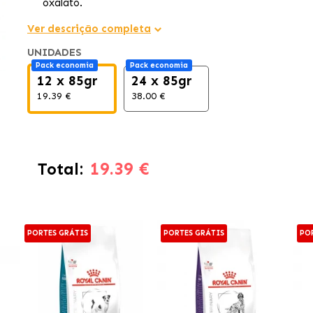
oxalato.
Ver descrição completa
UNIDADES
Pack economia
Pack economia
12 x 85gr
24 x 85gr
19.39 €
38.00 €
19.39 €
Total:
PORTES GRÁTIS
PORTES GRÁTIS
PO