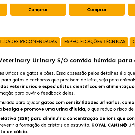
Comprar
Comprar
TIDADES RECOMENDADAS
ESPECIFICAÇÕES TÉCNICAS
Veterinary Urinary S/O comida húmida para
 únicas de gatos e cães. Essa obsessão pelos detalhes é o que 
a para gatos e cachorros que precisam de leite, seja para anima
os veterinários e especialistas científicos em alimentaç
imação para ouvir o feedback deles.
mulado para ajudar
gatos com sensibilidades urinárias, como c
na bexiga e promove uma urina diluída
, o que reduz o risco de
elativa (SSR) para diminuir a concentração de íons que con
venir a formação de cristais de estruvita.
ROYAL CANIN® Urin
to de cálcio.