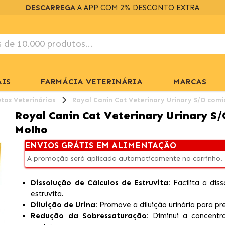
DESCARREGA
A APP COM 2% DESCONTO EXTRA
IS
FARMÁCIA VETERINÁRIA
MARCAS
etas Veterinárias
Royal Canin Cat Veterinary Urinary S/O co
Royal Canin Cat Veterinary Urinary 
Molho
ENVIOS GRÁTIS EM ALIMENTAÇÃO
A promoção será aplicada automaticamente no carrinho.
Dissolução de Cálculos de Estruvita:
Facilita a diss
estruvita.
Diluição de Urina:
Promove a diluição urinária para pre
Redução da Sobressaturação:
Diminui a concentra