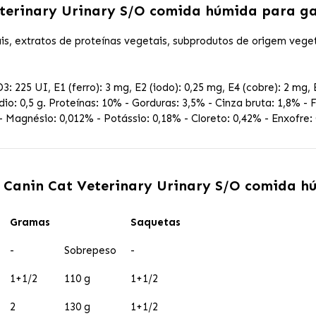
eterinary Urinary S/O comida húmida para g
s, extratos de proteínas vegetais, subprodutos de origem vegeta
3: 225 UI, E1 (ferro): 3 mg, E2 (iodo): 0,25 mg, E4 (cobre): 2 mg,
dio: 0,5 g. Proteínas: 10% - Gorduras: 3,5% - Cinza bruta: 1,8% - 
- Magnésio: 0,012% - Potássio: 0,18% - Cloreto: 0,42% - Enxofre: 
 Canin Cat Veterinary Urinary S/O comida 
Gramas
Saquetas
-
Sobrepeso
-
1+1/2
110 g
1+1/2
2
130 g
1+1/2