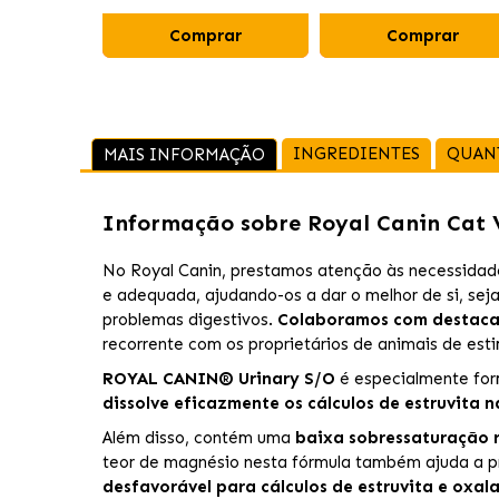
Comprar
Comprar
INGREDIENTES
QUAN
MAIS INFORMAÇÃO
Informação sobre
Royal Canin Cat 
No Royal Canin, prestamos atenção às necessidades
e adequada, ajudando-os a dar o melhor de si, sej
problemas digestivos.
Colaboramos com destacad
recorrente com os proprietários de animais de est
ROYAL CANIN® Urinary S/O
é especialmente for
dissolve eficazmente os cálculos de estruvita 
Além disso, contém uma
baixa sobressaturação r
teor de magnésio nesta fórmula também ajuda a pre
desfavorável para cálculos de estruvita e oxala