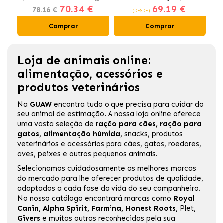
70.34 €
69.19 €
Gatos Esterilizados
78.16 €
(DESDE)
Comprar
Comprar
Loja de animais online:
alimentação, acessórios e
produtos veterinários
Na
GUAW
encontra tudo o que precisa para cuidar do
seu animal de estimação. A nossa loja online oferece
uma vasta seleção de
r
ação para cães
,
ração para
gatos
,
alimentação húmida
,
snacks, produtos
veterinários e acessórios para cães, gatos, roedores,
aves, peixes e outros pequenos animais.
Selecionamos cuidadosamente as melhores marcas
do mercado para lhe oferecer produtos de qualidade,
adaptados a cada fase da vida do seu companheiro.
No nosso catálogo encontrará marcas como
Royal
Canin
,
Alpha Spirit
,
Farmina
,
Honest Roots
,
Plet
,
Givers
e muitas outras reconhecidas pela sua