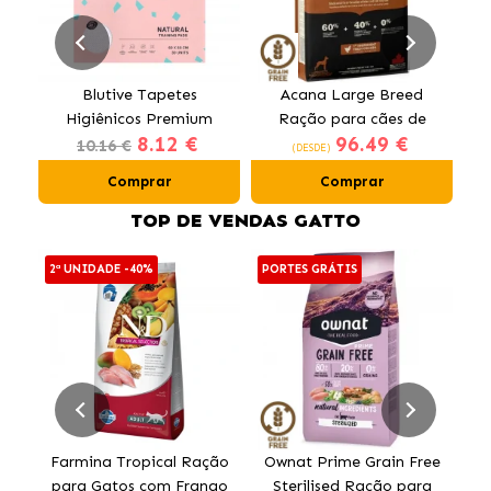
Blutive Tapetes
Acana Large Breed
Higiênicos Premium
Ração para cães de
O
8.12 €
96.49 €
para Cães 60x60 cm
raças grandes com
10.16 €
(DESDE)
frango
Comprar
Comprar
TOP DE VENDAS GATTO
2ª UNIDADE -40%
PORTES GRÁTIS
PO
Farmina Tropical Ração
Ownat Prime Grain Free
para Gatos com Frango
Sterilised Ração para