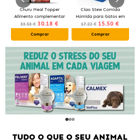
to
Churu Meal Topper
Ciao Stew Comida
Alimento complementar
Húmida para Gatos em
H
30.18 €
15.50 €
para cães com vaca
Creme com Frango e
33.53 €
17.22 €
Salmão
Comprar
Comprar
TUDO O QUE O SEU ANIMAL