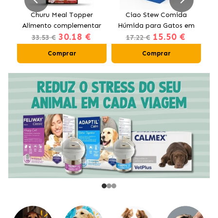
to
Churu Meal Topper
Ciao Stew Comida
Alimento complementar
Húmida para Gatos em
H
30.18 €
15.50 €
para cães com vaca
Creme com Frango e
33.53 €
17.22 €
Salmão
Comprar
Comprar