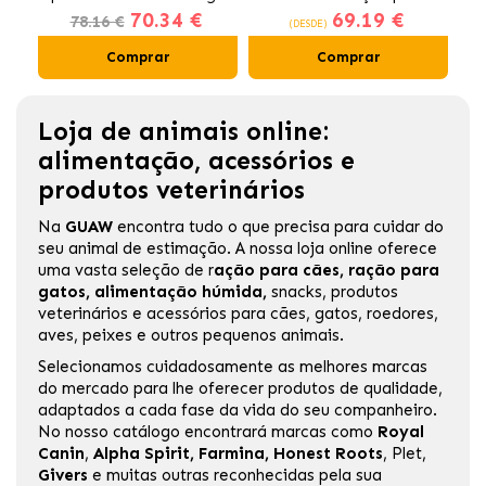
70.34 €
69.19 €
Gatos Esterilizados
78.16 €
(DESDE)
Comprar
Comprar
Loja de animais online:
alimentação, acessórios e
produtos veterinários
Na
GUAW
encontra tudo o que precisa para cuidar do
seu animal de estimação. A nossa loja online oferece
uma vasta seleção de
r
ação para cães
,
ração para
gatos
,
alimentação húmida
,
snacks, produtos
veterinários e acessórios para cães, gatos, roedores,
aves, peixes e outros pequenos animais.
Selecionamos cuidadosamente as melhores marcas
do mercado para lhe oferecer produtos de qualidade,
adaptados a cada fase da vida do seu companheiro.
No nosso catálogo encontrará marcas como
Royal
Canin
,
Alpha Spirit
,
Farmina
,
Honest Roots
,
Plet
,
Givers
e muitas outras reconhecidas pela sua