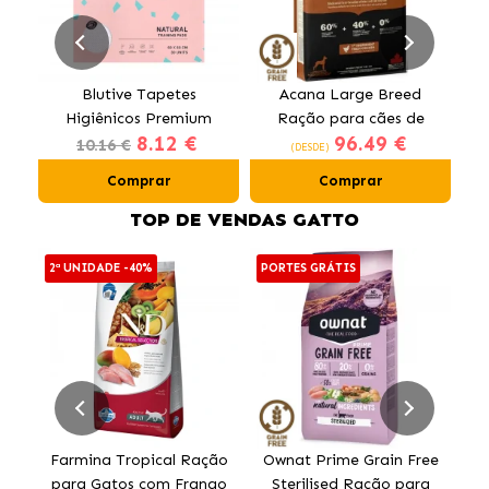
Blutive Tapetes
Acana Large Breed
Higiênicos Premium
Ração para cães de
O
8.12 €
96.49 €
para Cães 60x60 cm
raças grandes com
10.16 €
(DESDE)
frango
Comprar
Comprar
TOP DE VENDAS GATTO
2ª UNIDADE -40%
PORTES GRÁTIS
PO
Farmina Tropical Ração
Ownat Prime Grain Free
para Gatos com Frango
Sterilised Ração para