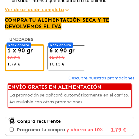
un sabor intenso que encantará a tu animal.
Su
textura masticable y blanda
los convierte en la
Ver descripción completa
opción perfecta para
cachorros, perros adultos y
COMPRA TU ALIMENTACIÓN SECA Y TE
ancianos.
DEVOLVEMOS EL IVA
Con un irresistible
aroma a venado,
estos snacks se
pueden ofrecer
enteros o en pequeños trozos
,
UNIDADES
adaptándose a cualquier momento del día.
Pack ahorro
Pack ahorro
1 x 90 gr
6 x 90 gr
1.99 €
11.94 €
1.79 €
10.15 €
Descubre nuestras promociones
ENVÍO GRATIS EN ALIMENTACIÓN
La promoción se aplicará automáticamente en el carrito.
Acumulable con otras promociones.
Compra recurrente
1.79 €
Programa tu compra
y ahorra un 10%