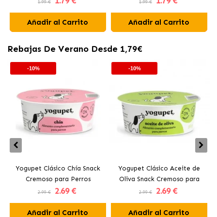
1
.79 €
1
.79 €
1.99 €
1.99 €
Añadir al Carrito
Añadir al Carrito
Rebajas De Verano Desde 1,79€
-10%
-10%
Yogupet Clásico Chía Snack
Yogupet Clásico Aceite de
Cremoso para Perros
Oliva Snack Cremoso para
2
.69 €
2
.69 €
Perros
2.99 €
2.99 €
Añadir al Carrito
Añadir al Carrito