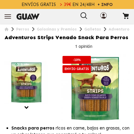
ENVÍOS GRATIS
> 39€
EN 24/48H
+ INFO
Perros
Golosinas y Premios
Galletas
Adventuros 
Adventuros Strips Venado Snack Para Perros
-10%
ENVÍO GRATIS
Snacks para perros
ricos en carne, bajos en grasas, con