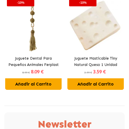
-10%
-10%
Juguete Dental Para
Juguete Masticable Tiny
Pequeños Animales Ferplast
Natural Queso 1 Unidad
8
.09 €
3
.59 €
Ferplast
8.99 €
3.99 €
Añadir al Carrito
Añadir al Carrito
Newsletter