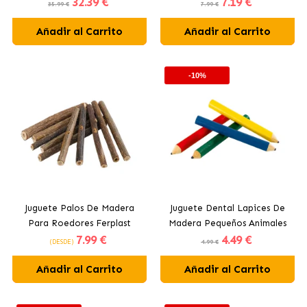
32
.39 €
7
.19 €
35.99 €
7.99 €
Añadir al Carrito
Añadir al Carrito
-10%
Juguete Palos De Madera
Juguete Dental Lapices De
Para Roedores Ferplast
Madera Pequeños Animales
7
.99 €
4
.49 €
Ferplast
(DESDE)
4.99 €
Añadir al Carrito
Añadir al Carrito