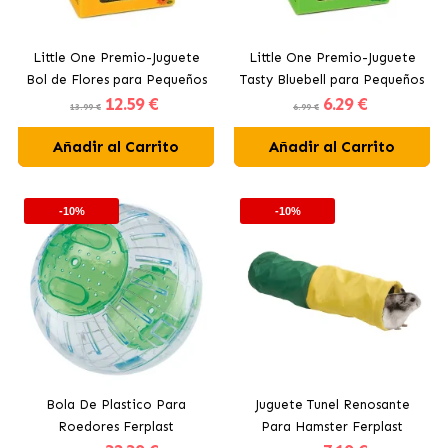
Little One Premio-Juguete
Little One Premio-Juguete
Bol de Flores para Pequeños
Tasty Bluebell para Pequeños
12
.59 €
6
.29 €
Mamíferos
Mamíferos
13.99 €
6.99 €
Añadir al Carrito
Añadir al Carrito
-10%
-10%
Bola De Plastico Para
Juguete Tunel Renosante
Roedores Ferplast
Para Hamster Ferplast