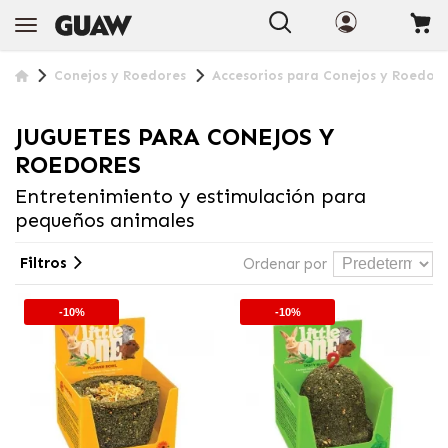
Conejos y Roedores
Accesorios para Conejos y Roedore
JUGUETES PARA CONEJOS Y
ROEDORES
Entretenimiento y estimulación para
pequeños animales
Filtros
Ordenar por
-10%
-10%