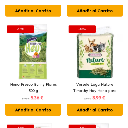
Añadir al Carrito
Añadir al Carrito
-10%
-10%
Heno Fresco Bunny Flores
Versele Laga Nature
500 g
Timothy Hay Heno para
5
.36 €
8
.99 €
Pequeños Mamíferos
5.95 €
9.99 €
Añadir al Carrito
Añadir al Carrito