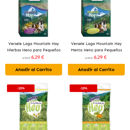
Versele Laga Mountain Hay
Versele Laga Mountain Hay
Hierbas Heno para Pequeños
Menta Heno para Pequeños
6
.29 €
6
.29 €
Mamíferos
Mamíferos
6.99 €
6.99 €
Añadir al Carrito
Añadir al Carrito
-10%
-10%