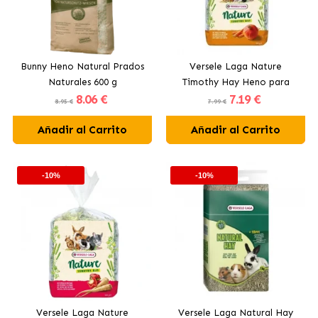
Bunny Heno Natural Prados
Versele Laga Nature
Naturales 600 g
Timothy Hay Heno para
8
.06 €
7
.19 €
Pequeños Mamíferos con
8.95 €
7.99 €
Zanahoria y Calabaza
Añadir al Carrito
Añadir al Carrito
-10%
-10%
Versele Laga Nature
Versele Laga Natural Hay