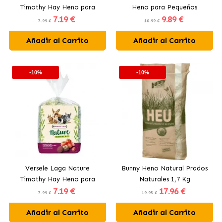
Timothy Hay Heno para
Heno para Pequeños
7
.19 €
9
.89 €
Pequeños Mamíferos con
Mamíferos
7.99 €
10.99 €
Pimiento y Chirivía
Añadir al Carrito
Añadir al Carrito
-10%
-10%
Versele Laga Nature
Bunny Heno Natural Prados
Timothy Hay Heno para
Naturales 1,7 Kg
7
.19 €
17
.96 €
Pequeños Mamíferos con
7.99 €
19.95 €
Remolacha y Tomate
Añadir al Carrito
Añadir al Carrito