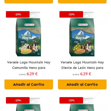
-10%
-10%
Versele Laga Mountain Hay
Versele Laga Mountain Hay
Camomila Heno para
Diente de León Heno para
6
.29 €
6
.29 €
Pequeños Mamíferos
Pequeños Mamíferos
6.99 €
6.99 €
Añadir al Carrito
Añadir al Carrito
-10%
-10%