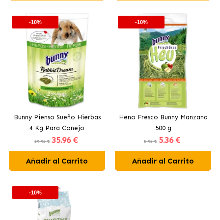
-10%
-10%
Bunny Pienso Sueño Hierbas
Heno Fresco Bunny Manzana
4 Kg Para Conejo
500 g
35
.96 €
5
.36 €
39.95 €
5.95 €
Añadir al Carrito
Añadir al Carrito
-10%