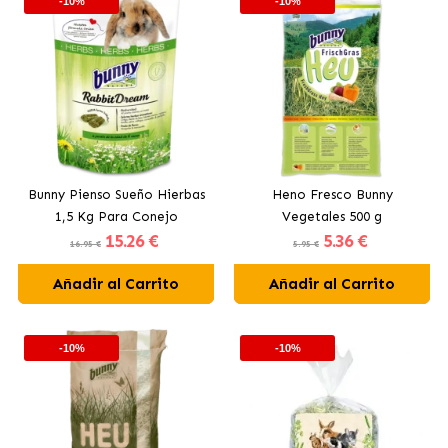
-10%
-10%
Bunny Pienso Sueño Hierbas
Heno Fresco Bunny
1,5 Kg Para Conejo
Vegetales 500 g
15
.26 €
5
.36 €
16.95 €
5.95 €
Añadir al Carrito
Añadir al Carrito
-10%
-10%