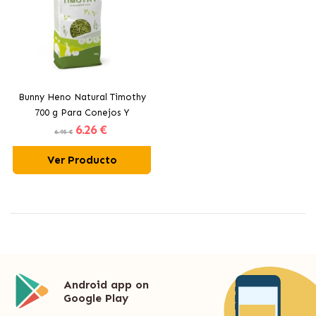
Bunny Heno Natural Timothy
700 g Para Conejos Y
6
.26 €
Roedores
6.95 €
Ver Producto
Android app on
Google Play