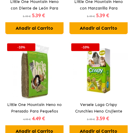
Little One Mountain Heno
Little One Mountain Heno
con Diente de León Para
con Manzanilla Para
5
.39 €
5
.39 €
Pequeños Mamíferos
Pequeños Mamíferos
5.99 €
5.99 €
Añadir al Carrito
Añadir al Carrito
-10%
-10%
Little One Mountain Heno no
Versele Laga Crispy
Prensado Para Pequeños
Crunchies Heno Crujiente
4
.49 €
3
.59 €
Mamíferos
para Conejos y Roedores
4.99 €
3.99 €
Añadir al Carrito
Añadir al Carrito