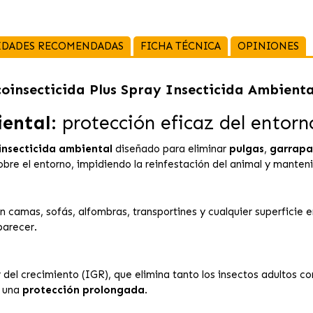
IDADES RECOMENDADAS
FICHA TÉCNICA
OPINIONES
coinsecticida Plus Spray Insecticida Ambienta
iental
: protección eficaz del entorn
insecticida ambiental
diseñado para eliminar
pulgas
,
garrapa
bre el entorno, impidiendo la reinfestación del animal y manten
en camas, sofás, alfombras, transportines y cualquier superficie 
parecer.
 del crecimiento (IGR), que elimina tanto los insectos adultos c
o una
protección prolongada
.