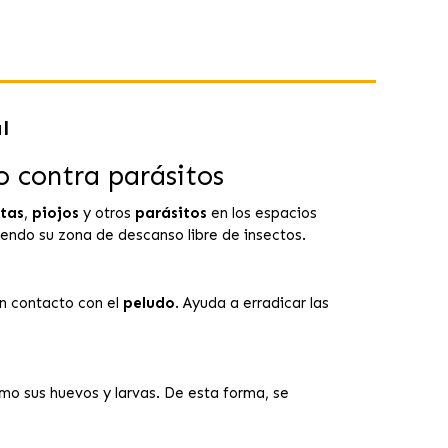
l
o contra parásitos
tas
,
piojos
y otros
parásitos
en los espacios
iendo su zona de descanso libre de insectos.
en contacto con el
peludo
. Ayuda a erradicar las
omo sus huevos y larvas. De esta forma, se