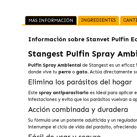
INGREDIENTES
CANT
MÁS INFORMACIÓN
Información sobre
Stanvet Pulfin E
Stangest Pulfin Spray Amb
Pulfin Spray Ambiental
de Stangest es un eficaz
donde vive tu
perro
o
gato
. Actúa directamente so
Elimina los parásitos del hogar
Este
spray antiparasitario
es ideal para aplicar 
infestaciones y evita que los parásitos vuelvan a a
Acción combinada y duradera
Su fórmula une un potente adulticida y un regulador
interrumpe el ciclo de vida del parásito, ofreciend
Fácil de usar y seguro