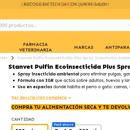
ENVÍOS GRATIS
> 39€
EN 24/48H
+ INFO
FARMACIA
MARCAS
ANTIPARA
VETERINARIA
ntes
Stanvet Pulfin Ecoinsecticida Plus Spray Insecticida Ambi
Stanvet Pulfin Ecoinsecticida Plus Sp
Spray insecticida ambiental
para eliminar pulgas, gar
Fórmula con IGR
que actúa sobre adultos, huevos y lar
Uso en espacios
donde habita el perro o gato: camas, a
Ver descripción completa
COMPRA TU ALIMENTACIÓN SECA Y TE DEVOL
CANTIDAD
Pack ahorro