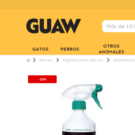
OTROS
GATOS
PERROS
ANIMALES
Perros
Higiene para perros
Desinfecta
-10%