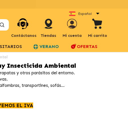
Español
Contáctanos
Tiendas
Mi cuenta
Mi carrito
SITARIOS
VERANO
OFERTAS
ental
ray Insecticida Ambiental
rapatas y otros parásitos del entorno.
vas.
lfombras, transportines, sofás...
VEMOS EL IVA