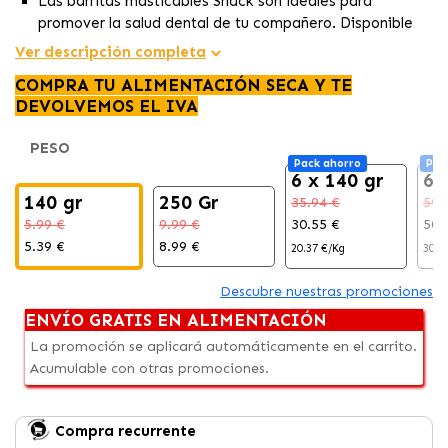
Las barritas masticables Snack son ideales para
promover la salud dental de tu compañero. Disponible
en dos tamaños 17 cm (140 gr) y 28 cm (250gr)
Ver descripción completa
Fabricadas con pollo 100 % natural, son la recompensa
COMPRA TU ALIMENTACIÓN SECA Y TE
perfecta para perros de todos los tamaños.
DEVOLVEMOS EL IVA
Su textura interior ayuda a mantener dientes y encías
sanos.
PESO
Pack ahorro
Pac
6 x 140 gr
6 
140 gr
250 Gr
35.94 €
59.
5.99 €
9.99 €
30.55 €
50.
5.39 €
8.99 €
20.37 €/Kg
30.3
Descubre nuestras promociones
ENVÍO GRATIS EN ALIMENTACIÓN
La promoción se aplicará automáticamente en el carrito.
Acumulable con otras promociones.
Compra recurrente