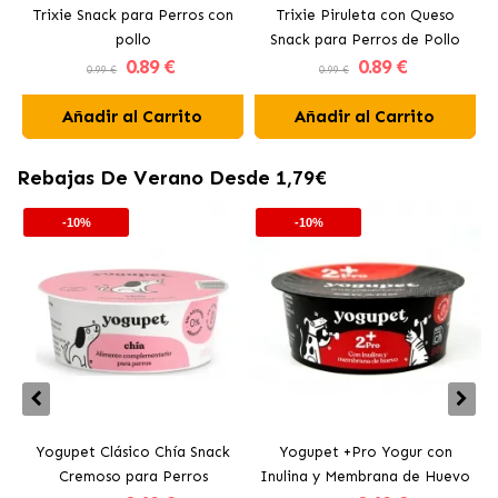
Trixie Snack para Perros con
Trixie Piruleta con Queso
T
pollo
Snack para Perros de Pollo
0
.89 €
0
.89 €
0.99 €
0.99 €
Añadir al Carrito
Añadir al Carrito
Rebajas De Verano Desde 1,79€
-10%
-10%
Yogupet Clásico Chía Snack
Yogupet +Pro Yogur con
Cremoso para Perros
Inulina y Membrana de Huevo