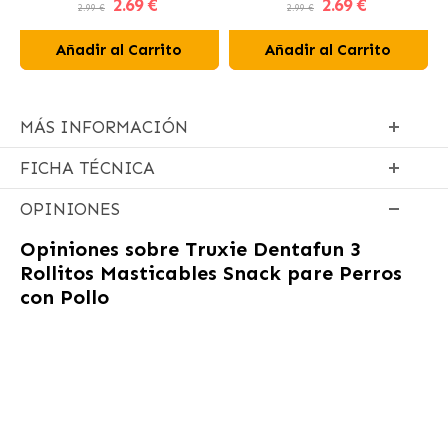
2
.69 €
2
.69 €
para Perros y Gatos
2.99 €
2.99 €
Añadir al Carrito
Añadir al Carrito
MÁS INFORMACIÓN
FICHA TÉCNICA
OPINIONES
Opiniones sobre
Truxie Dentafun 3
Rollitos Masticables Snack pare Perros
con Pollo