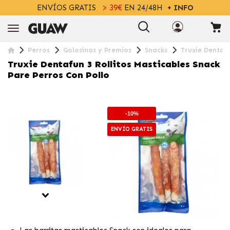
ENVÍOS GRATIS
> 39€
EN 24/48H
+ INFO
Perros
Golosinas y Premios
Snacks
Truxie Dentafu
Truxie Dentafun 3 Rollitos Masticables Snack
Pare Perros Con Pollo
-10%
ENVÍO GRATIS