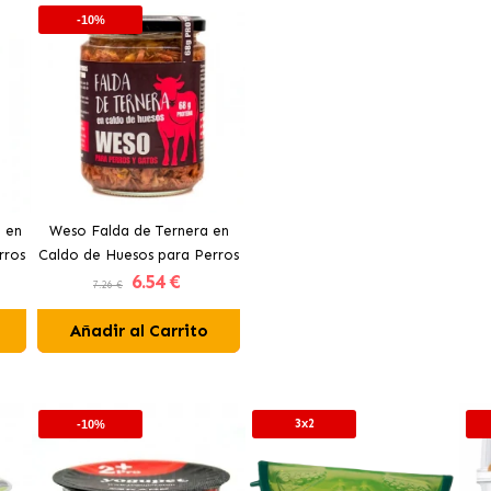
-10%
 en
Weso Falda de Ternera en
rros
Caldo de Huesos para Perros
6
.54 €
y Gatos
7.26 €
Añadir al Carrito
3x2
-10%