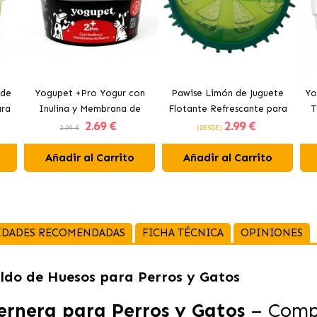
 de
Yogupet +Pro Yogur con
Pawise Limón de Juguete
Yo
ara
Inulina y Membrana de
Flotante Refrescante para
T
2
.69 €
2
.99 €
Huevo para Perros y Gatos
Perros 12 cm
2.99 €
(DESDE)
Añadir al Carrito
Añadir al Carrito
IDADES RECOMENDADAS
FICHA TÉCNICA
OPINIONES
ldo de Huesos para Perros y Gatos
ernera para Perros y Gatos
– Compl