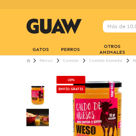
OTROS
GATOS
PERROS
ANIMALES
Perros
Comida
Comida húmeda
W
-10%
ENVÍO GRATIS