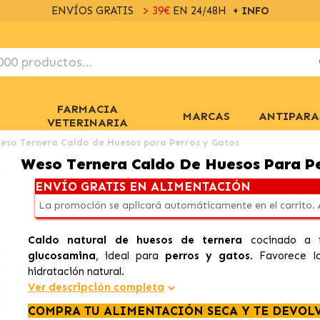
ENVÍOS GRATIS
> 39€
EN 24/48H
+ INFO
FARMACIA
MARCAS
ANTIPARA
VETERINARIA
eso Ternera Caldo de Huesos para Perros y Gatos
Weso Ternera Caldo De Huesos Para Pe
ENVÍO GRATIS EN ALIMENTACIÓN
La promoción se aplicará automáticamente en el carrito.
Caldo natural de huesos de ternera
cocinado a f
glucosamina
, ideal para
perros y gatos
. Favorece la
hidratación natural.
Ver descripción completa
COMPRA TU ALIMENTACIÓN SECA Y TE DEVOL