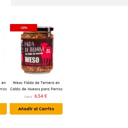
-10%
 en
Weso Falda de Ternera en
rros
Caldo de Huesos para Perros
6
.54 €
y Gatos
7.26 €
Añadir al Carrito