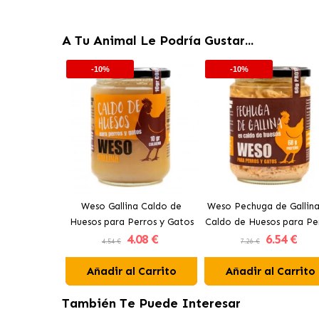
A Tu Animal Le Podría Gustar...
-10%
-10%
Weso Gallina Caldo de
Weso Pechuga de Gallina
Huesos para Perros y Gatos
Caldo de Huesos para Pe
4
.08 €
6
.54 €
y Gatos
4.54 €
7.26 €
Añadir al Carrito
Añadir al Carrito
También Te Puede Interesar