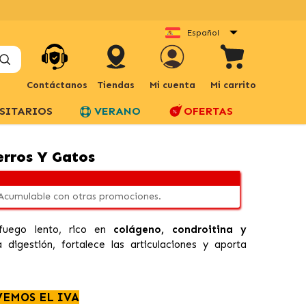
Español
Contáctanos
Tiendas
Mi cuenta
Mi carrito
SITARIOS
VERANO
OFERTAS
rros Y Gatos
 Acumulable con otras promociones.
uego lento, rico en
colágeno, condroitina y
 digestión, fortalece las articulaciones y aporta
VEMOS EL IVA