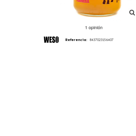
Referencia:
8437023156407