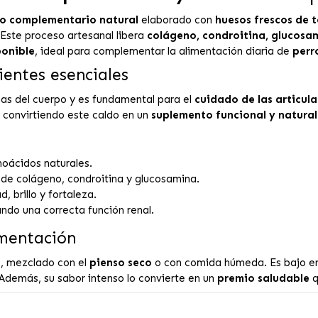
o complementario natural
elaborado con
huesos frescos de 
 Este proceso artesanal libera
colágeno, condroitina, glucosa
ponible
, ideal para complementar la alimentación diaria de
perr
ientes esenciales
nas del cuerpo y es fundamental para el
cuidado de las articula
s, convirtiendo este caldo en un
suplemento funcional y natural
noácidos naturales.
 de colágeno, condroitina y glucosamina.
, brillo y fortaleza.
ndo una correcta función renal.
mentación
o, mezclado con el
pienso seco
o con comida húmeda. Es bajo en ca
Además, su sabor intenso lo convierte en un
premio saludable
q