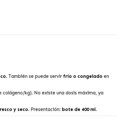
eco
. También se puede servir
frío o congelado
en
de colágeno/kg). No existe una dosis máxima, ya
resco y seco
. Presentación:
bote de 400 ml
.