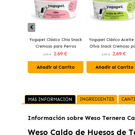
Yogupet Clásico Chía Snack
Yogupet Clásico Aceite
Cremoso para Perros
Oliva Snack Cremoso p
2
.69 €
2
.69 €
Perros
2.99 €
2.99 €
Añadir al Carrito
Añadir al Carrito
INGREDIENTES
CANT
MÁS INFORMACIÓN
Información sobre
Weso Ternera Ca
Weso Caldo de Huesos de T