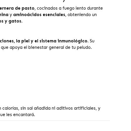
ternera de pasto
, cocinados a fuego lento durante
mina
y
aminoácidos esenciales
, obteniendo un
os y gatos
.
ciones, la piel y el sistema inmunológico
. Su
que apoya el bienestar general de tu peludo.
lorías, sin sal añadida ni aditivos artificiales, y
ue les encantará.