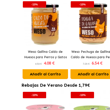
-10%
-10%
Weso Gallina Caldo de
Weso Pechuga de Gallina
Huesos para Perros y Gatos
Caldo de Huesos para Pe
4
.08 €
6
.54 €
y Gatos
4.54 €
7.26 €
Añadir al Carrito
Añadir al Carrito
Rebajas De Verano Desde 1,79€
-10%
-10%