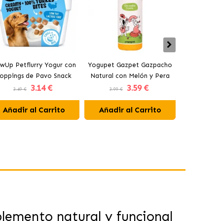
wUp Petflurry Yogur con
Yogupet Gazpet Gazpacho
Yogupet Ga
oppings de Pavo Snack
Natural con Melón y Pera
Natural con
3
.14 €
3
.59 €
para Perros
para Perros y Gatos
para Pe
3.49 €
3.99 €
3.99 €
Añadir al Carrito
Añadir al Carrito
Añadir 
emento natural y funcional