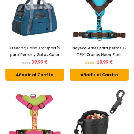
Freedog Bolso Transportín
Nayeco Arnes para perros X-
para Perros y Gatos Color
TRM Cronos Neon Flash
39
.99 €
18
.99 €
Azul
Marrón
49.99 €
(DESDE)
Añadir al Carrito
Añadir al Carrito