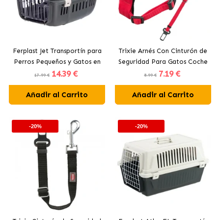
Ferplast Jet Transportín para
Trixie Arnés Con Cinturón de
Perros Pequeños y Gatos en
Seguridad Para Gatos Coche
14
.39 €
7
.19 €
Colores Surtidos
17.99 €
8.99 €
Añadir al Carrito
Añadir al Carrito
-20%
-20%