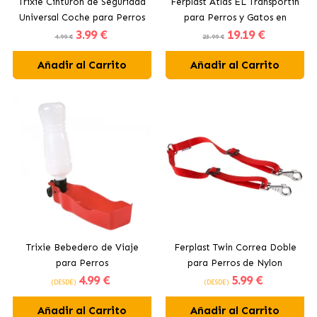
Trixie Cinturón de Seguridad
Ferplast Atlas EL Transportín
Universal Coche para Perros
para Perros y Gatos en
3
.99 €
19
.19 €
Colores Surtidos
4.99 €
23.99 €
Añadir al Carrito
Añadir al Carrito
Trixie Bebedero de Viaje
Ferplast Twin Correa Doble
para Perros
para Perros de Nylon
4
.99 €
5
.99 €
Colores Surtidos
(DESDE)
(DESDE)
Añadir al Carrito
Añadir al Carrito