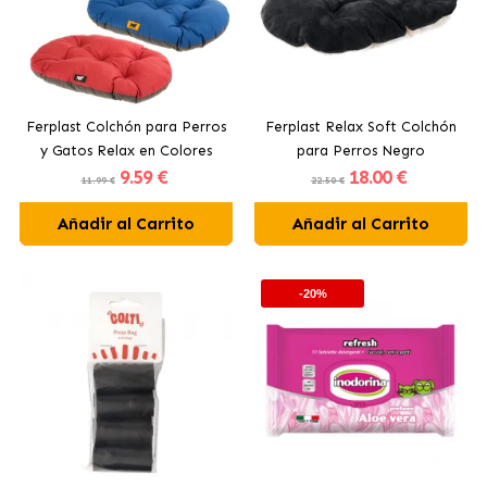
Ferplast Colchón para Perros
Ferplast Relax Soft Colchón
y Gatos Relax en Colores
para Perros Negro
9
.59 €
18
.00 €
Surtidos
11.99 €
22.50 €
Añadir al Carrito
Añadir al Carrito
-20%