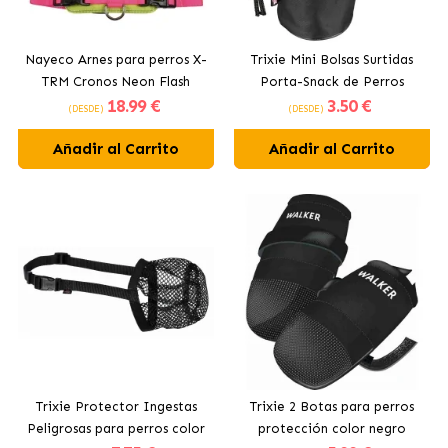
Nayeco Arnes para perros X-
Trixie Mini Bolsas Surtidas
TRM Cronos Neon Flash
Porta-Snack de Perros
18
.99 €
3
.50 €
Fucsia
(DESDE)
(DESDE)
Añadir al Carrito
Añadir al Carrito
Trixie Protector Ingestas
Trixie 2 Botas para perros
Peligrosas para perros color
protección color negro