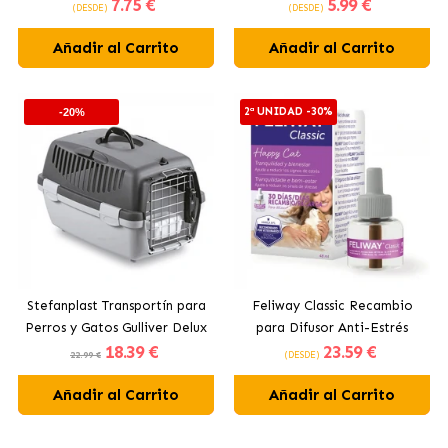
7
.75 €
5
.99 €
Negro
(DESDE)
(DESDE)
Añadir al Carrito
Añadir al Carrito
2ª UNIDAD -30%
-20%
Stefanplast Transportín para
Feliway Classic Recambio
Perros y Gatos Gulliver Delux
para Difusor Anti-Estrés
18
.39 €
23
.59 €
para Gatos
22.99 €
(DESDE)
Añadir al Carrito
Añadir al Carrito