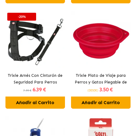
-20%
Trixie Arnés Con Cinturón de
Trixie Plato de Viaje para
Seguridad Para Perros
Perros y Gatos Plegable de
6
.39 €
3
.50 €
Coche
Silicona
7.99 €
(DESDE)
Añadir al Carrito
Añadir al Carrito