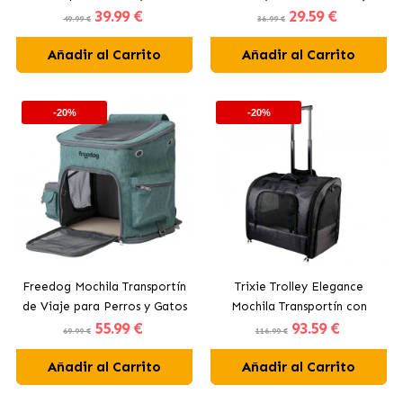
39
.99 €
29
.59 €
Color Azul
49.99 €
36.99 €
Añadir al Carrito
Añadir al Carrito
-20%
-20%
Freedog Mochila Transportín
Trixie Trolley Elegance
de Viaje para Perros y Gatos
Mochila Transportín con
55
.99 €
93
.59 €
Color Verde
Carro para Perros
69.99 €
116.99 €
Añadir al Carrito
Añadir al Carrito