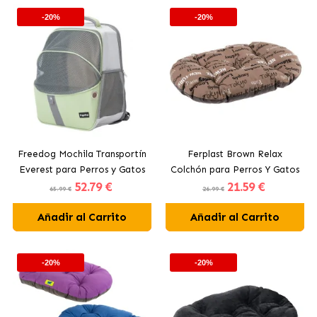
-20%
-20%
Freedog Mochila Transportín
Ferplast Brown Relax
Everest para Perros y Gatos
Colchón para Perros Y Gatos
52
.79 €
21
.59 €
Color Verde
65.99 €
26.99 €
Añadir al Carrito
Añadir al Carrito
-20%
-20%