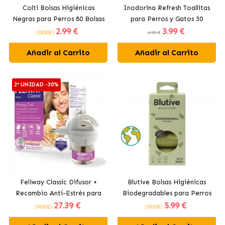
Colti Bolsas Higiénicas
Inodorina Refresh Toallitas
Negras para Perros 80 Bolsas
para Perros y Gatos 30
2
.99 €
3
.99 €
(Pack 4x20ud)
Unidades
(DESDE)
4.99 €
Añadir al Carrito
Añadir al Carrito
2ª UNIDAD -30%
Feliway Classic Difusor +
Blutive Bolsas Higiénicas
Recambio Anti-Estrés para
Biodegradables para Perros
27
.39 €
5
.99 €
Gatos
120 Bolsas (Pack 8x15ud)
(DESDE)
(DESDE)