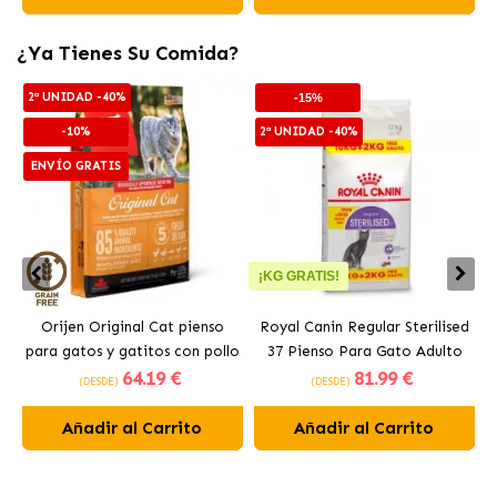
¿Ya Tienes Su Comida?
2ª UNIDAD -40%
-15%
-10%
2ª UNIDAD -40%
ENVÍO GRATIS
¡KG GRATIS!
Orijen Original Cat pienso
Royal Canin Regular Sterilised
para gatos y gatitos con pollo
37 Pienso Para Gato Adulto
64
.19 €
81
.99 €
Esterilizado
(DESDE)
(DESDE)
Añadir al Carrito
Añadir al Carrito