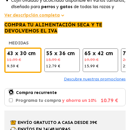
Cojín ovalado y acolchado disponible en varios tamaños,
diseñado para
perros
y
gatos
de todas las razas y
tamaños.
Ver descripción completa
Fabricado con tejido de
algodón suave
y relleno
COMPRA TU ALIMENTACIÓN SECA Y TE
mullido que aporta
comodidad
y
soporte ergonómico
DEVOLVEMOS EL IVA
para un descanso saludable.
Fácil de lavar a máquina a 30 °C, ideal para mantener la
MEDIDAS
higiene
y
frescura
en
camas para mascotas
medianas y grandes
.
43 x 30 cm
55 x 36 cm
65 x 42 cm
78
11.99 €
15.99 €
19.99 €
26.
9.59 €
12.79 €
15.99 €
21.
Descubre nuestras promociones
Compra recurrente
10.79 €
Programa tu compra
y ahorra un 10%
ENVÍO GRATUITO A CASA DESDE 39€
ENVÍOS EN 24/48 HORAS