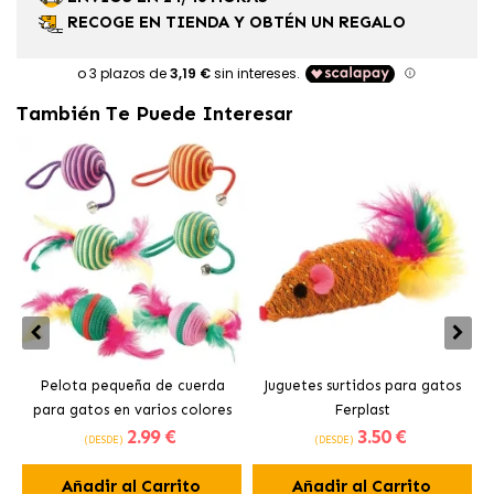
RECOGE EN TIENDA Y OBTÉN UN REGALO
También Te Puede Interesar
Pelota pequeña de cuerda
Juguetes surtidos para gatos
para gatos en varios colores
Ferplast
J
2
.99 €
3
.50 €
Ferplast
(DESDE)
(DESDE)
Añadir al Carrito
Añadir al Carrito