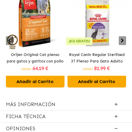
¡KG GRATIS!
Orijen Original Cat pienso
Royal Canin Regular Sterilised
para gatos y gatitos con pollo
37 Pienso Para Gato Adulto
64
.19 €
81
.99 €
Esterilizado
(DESDE)
(DESDE)
Añadir al Carrito
Añadir al Carrito
MÁS INFORMACIÓN
FICHA TÉCNICA
OPINIONES