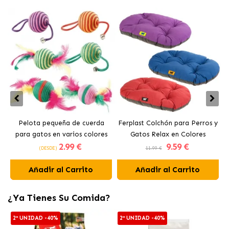
Pelota pequeña de cuerda
Ferplast Colchón para Perros y
para gatos en varios colores
Gatos Relax en Colores
J
2
.99 €
9
.59 €
Ferplast
Surtidos
(DESDE)
11.99 €
Añadir al Carrito
Añadir al Carrito
¿Ya Tienes Su Comida?
2ª UNIDAD -40%
2ª UNIDAD -40%