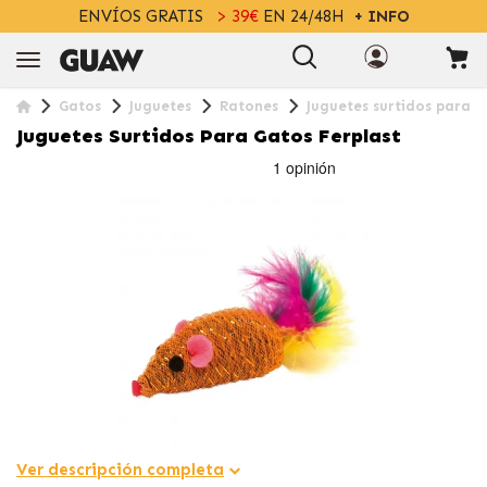
ENVÍOS GRATIS
> 39€
EN 24/48H
+ INFO
Gatos
Juguetes
Ratones
Juguetes surtidos para g
Juguetes Surtidos Para Gatos Ferplast
Ver descripción completa