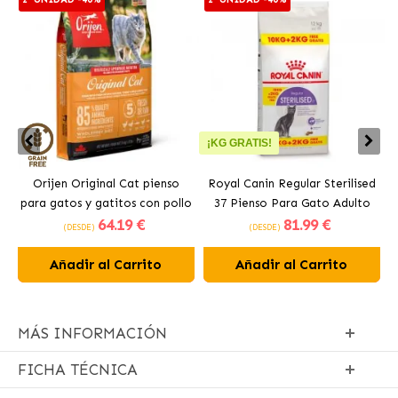
¡KG GRATIS!
Orijen Original Cat pienso
Royal Canin Regular Sterilised
para gatos y gatitos con pollo
37 Pienso Para Gato Adulto
64
.19 €
81
.99 €
Esterilizado
(DESDE)
(DESDE)
Añadir al Carrito
Añadir al Carrito
MÁS INFORMACIÓN
FICHA TÉCNICA