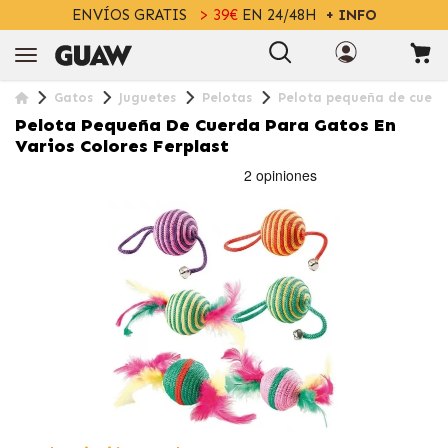
ENVÍOS GRATIS
> 39€
EN 24/48H
+ INFO
Gatos
Juguetes
Pelotas
Pelota pequeña de cuerda
Pelota Pequeña De Cuerda Para Gatos En
Varios Colores Ferplast