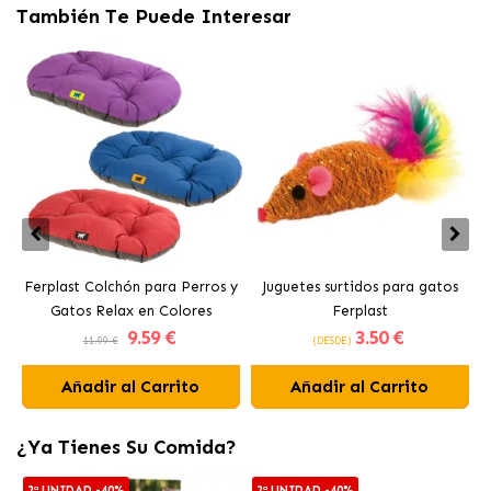
También Te Puede Interesar
Ferplast Colchón para Perros y
Juguetes surtidos para gatos
Gatos Relax en Colores
Ferplast
J
9
.59 €
3
.50 €
Surtidos
11.99 €
(DESDE)
Añadir al Carrito
Añadir al Carrito
¿Ya Tienes Su Comida?
2ª UNIDAD -40%
2ª UNIDAD -40%