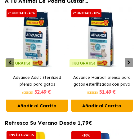
A Tu Animal Le Podría Gustar...
2ª UNIDAD -40%
2ª UNIDAD -40%
¡KG GRATIS!
¡KG GRATIS!
Advance Adult Sterilized
Advance Hairball pienso para
pienso para gatos
gatos esterilizados con pavo
g
52
.49 €
51
.49 €
esterilizados Con Pavo
(DESDE)
(DESDE)
Añadir al Carrito
Añadir al Carrito
Refresca Su Verano Desde 1,79€
ENVÍO GRATIS
-10%