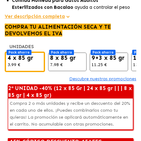
Comida Húmeda para Gatos Adultos
Esterilizados
con
Bacalao
ayuda a controlar el peso
con una receta baja en grasa.
Ver descripción completa
Finos trozos de bacalao
en una salsa irresistible, con
COMPRA TU ALIMENTACIÓN SECA Y TE
alto contenido de humedad para una adecuada
DEVOLVEMOS EL IVA
hidratación.
Cocinado suavemente al vapor, aporta vitamina E,
UNIDADES
taurina y minerales esenciales para una
dieta
Pack ahorro
Pack ahorro
Pack ahorro
Pac
equilibrada.
4 x 85 gr
8 x 85 gr
9+3 x 85 gr
12
3.99 €
7.98 €
11.25 €
13.
Descubre nuestras promociones
2ª UNIDAD -40% (12 x 85 Gr | 24 x 85 gr | | | 8 x
85 gr | 4 x 85 gr)
Compra 2 o más unidades y recibe un descuento del 20%
en cada uno de ellos. ¡Puedes combinarlos como tu
quieras! La promoción se aplicará automáticamente en
el carrito. No acumulable con otras promociones.