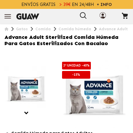
ENVÍOS GRATIS
> 39€
EN 24/48H
+ INFO
Gatos
Comida
Comida húmeda
Advance Adult St
Advance Adult Sterilized Comida Húmeda
Para Gatos Esterilizados Con Bacalao
2ª UNIDAD -40%
-15%