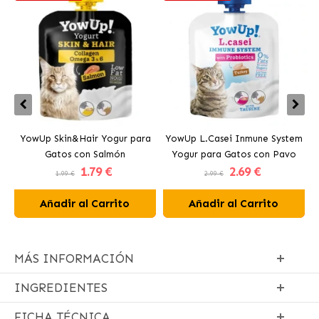
YowUp Skin&Hair Yogur para
YowUp L.Casei Inmune System
Y
Gatos con Salmón
Yogur para Gatos con Pavo
1
.79 €
2
.69 €
1.99 €
2.99 €
Añadir al Carrito
Añadir al Carrito
MÁS INFORMACIÓN
INGREDIENTES
FICHA TÉCNICA