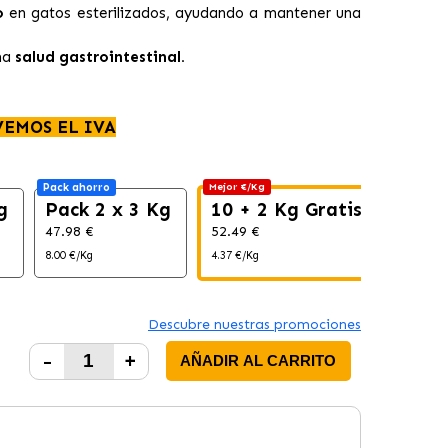
o
en gatos esterilizados, ayudando a mantener una
ma
salud gastrointestinal.
VEMOS EL IVA
Pack ahorro
Mejor €/Kg
Pack ah
g
Pack 2 x 3 Kg
10 + 2 Kg Gratis
Pack
47.98 €
52.49 €
104.98
8.00 €/Kg
4.37 €/Kg
4.37 €/K
Descubre nuestras promociones
-
+
AÑADIR AL CARRITO