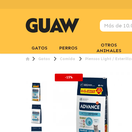
OTROS
GATOS
PERROS
ANIMALES
Gatos
Comida
Piensos Light / Esterili
-15%