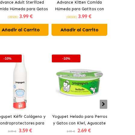
dvance Adult Sterilized
Advance Kitten Comida
Advance Ad
mida Húmeda para Gatos
Húmeda para Gatitos con
Comida Húm
3
.99 €
3
.99 €
Esterilizados con Pavo
Pollo
Esteriliza
(DESDE)
(DESDE)
(DESDE
Añadir al Carrito
Añadir al Carrito
Añadir 
-10%
-10%
-10%
gupet Kéfir Colágeno y
Yogupet Helado para Perros
Yogupet Ga
ondroprotectores para
y Gatos con Kiwi, Aguacate
Natural con
3
.59 €
2
.69 €
rros y Gatos con Pera y
y Manzana
para Pe
3.99 €
2.99 €
3.99 €