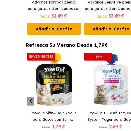
Advance Hairball pienso
Advance Sensitive pien
para gatos esterilizados con
para gatos esterilizados
51
.49 €
53
.49 €
pavo
salmón
(DESDE)
(DESDE)
Añadir al Carrito
Añadir al Carrito
Refresca Su Verano Desde 1,79€
ENVÍO GRATIS
-10%
YowUp Skin&Hair Yogur
YowUp L.Casei Inmun
para Gatos con Salmón
System Yogur para Gat
1
.79 €
2
.69 €
con Pavo
1.99 €
2.99 €