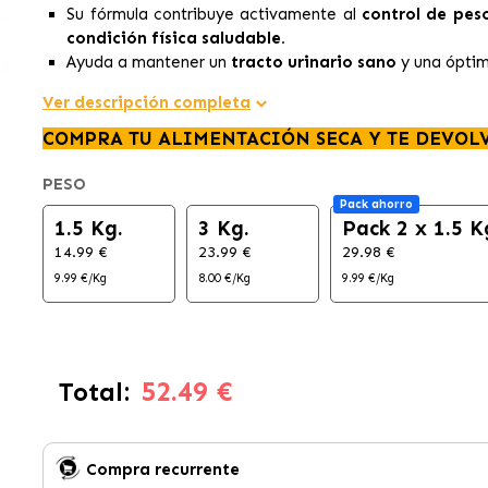
Su fórmula contribuye activamente al
control de pes
condición física saludable.
Ayuda a mantener un
tracto urinario sano
y una ópti
Ver descripción completa
COMPRA TU ALIMENTACIÓN SECA Y TE DEVOL
PESO
Pack ahorro
1.5 Kg.
3 Kg.
Pack 2 x 1.5 K
14.99 €
23.99 €
29.98 €
9.99 €/Kg
8.00 €/Kg
9.99 €/Kg
52.49 €
Total:
Compra recurrente