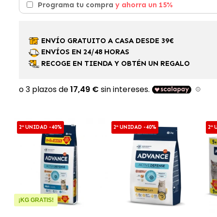
Programa tu compra
y ahorra un 15%
ENVÍO GRATUITO A CASA DESDE 39€
ENVÍOS EN 24/48 HORAS
RECOGE EN TIENDA Y OBTÉN UN REGALO
2ª UNIDAD -40%
2ª UNIDAD -40%
2ª
¡KG GRATIS!