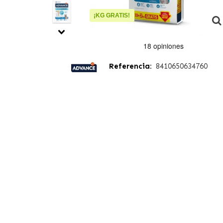
¡KG GRATIS!
Referencia:
8410650634760