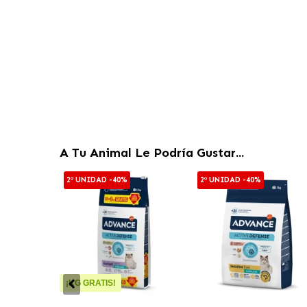
A Tu Animal Le Podría Gustar...
2ª UNIDAD -40%
2ª UNIDAD -40%
¡KG GRATIS!