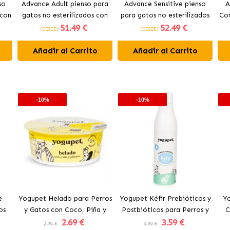
so
Advance Adult pienso para
Advance Sensitive pienso
A
 con
gatos no esterilizados con
para gatos no esterilizados
Co
51
.49 €
52
.49 €
pollo
con salmón
(DESDE)
(DESDE)
Añadir al Carrito
Añadir al Carrito
-10%
-10%
e
Yogupet Helado para Perros
Yogupet Kéfir Prebióticos y
Yo
os
y Gatos con Coco, Piña y
Postbióticos para Perros y
C
2
.69 €
3
.59 €
Plátano
Gatos con Arándanos y
Pe
2.99 €
3.99 €