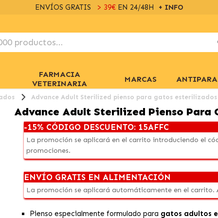
ENVÍOS GRATIS
> 39€
EN 24/48H
+ INFO
FARMACIA
MARCAS
ANTIPARA
VETERINARIA
zados
Advance Adult Sterilized pienso para gatos esterilizado
Advance Adult Sterilized Pienso Para 
-15% CÓDIGO DESCUENTO: 15AFFC
La promoción se aplicará en el carrito introduciendo el 
promociones.
ENVÍO GRATIS EN ALIMENTACIÓN
La promoción se aplicará automáticamente en el carrito.
Pienso especialmente formulado para
gatos adultos
e