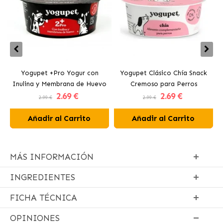
Yogupet +Pro Yogur con
Yogupet Clásico Chía Snack
Inulina y Membrana de Huevo
Cremoso para Perros
2
.69 €
2
.69 €
para Perros y Gatos
2.99 €
2.99 €
Añadir al Carrito
Añadir al Carrito
MÁS INFORMACIÓN
INGREDIENTES
FICHA TÉCNICA
OPINIONES