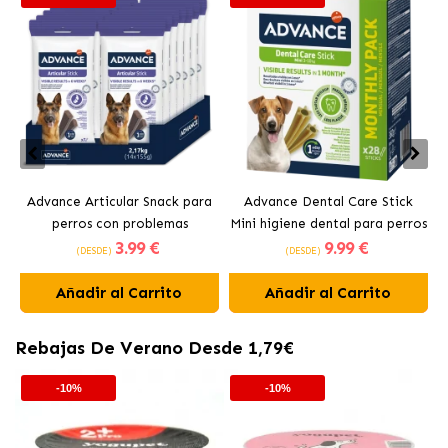
Advance Articular Snack para
Advance Dental Care Stick
perros con problemas
Mini higiene dental para perros
3
.99 €
9
.99 €
ariculares
(DESDE)
(DESDE)
Añadir al Carrito
Añadir al Carrito
Rebajas De Verano Desde 1,79€
-10%
-10%