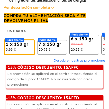
de ingredientes desencadenantes de alergias
alimentarias.
Ver descripción completa
Con proteína hidrolizada y carbohidratos puros, ayuda a
COMPRA TU ALIMENTACIÓN SECA Y TE
minimizar el riesgo de reacciones alérgicas
y
DEVOLVEMOS EL IVA
favorece una
digestión suave.
Esta galleta no solo
deleita el paladar
, sino que
UNIDADES
también proporciona una
recompensa sabrosa y
Pack ahorro
Pac
saludable para tu animal.
6 x 150 gr
14
Pack ahorro
Pack ahorro
1 x 150 gr
7 x 150 gr
23.94 €
41.
3.99 €
20.95 €
20.35 €
35.
Descubre nuestras promociones
-15% CÓDIGO DESCUENTO: 15AFFC
La promoción se aplicará en el carrito introduciendo el
código de cupón: 15AFFC. No acumulable con otras
promociones.
-15% CÓDIGO DESCUENTO: 15AFFD
La promoción se aplicará en el carrito introduciendo el