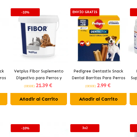
ENVÍO GRATIS
-10%
ck
Vetplus Fibor Suplemento
Pedigree Dentastix Snack
ros
Digestivo para Perros y
Dental Barritas Para Perros
Su
21
.39 €
2
.99 €
Gatos
Pequeños 5-10 kg
(DESDE)
(DESDE)
Añadir al Carrito
Añadir al Carrito
3x2
-10%