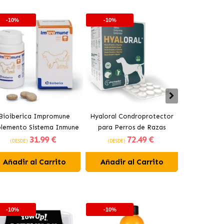
-10%
-10%
-10%
Bioiberica Impromune
Hyaloral Condroprotector
Pharmadie
plemento Sistema Inmune
para Perros de Razas
Condroprot
31
.99 €
72
.49 €
para Perros y Gatos
Grandes Pharmadiet
para Pe
(DESDE)
(DESDE)
(DESDE)
Comprimidos
Añadir al Carrito
Añadir al Carrito
Añadir 
-10%
-10%
-10%