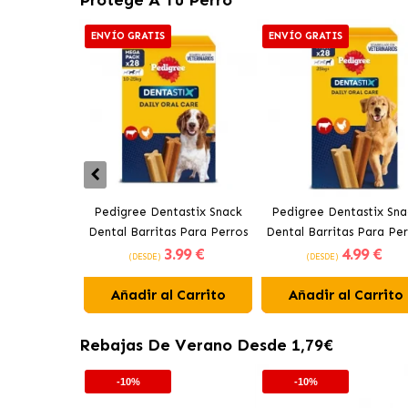
ENVÍO GRATIS
ENVÍO GRATIS
Pedigree Dentastix Snack
Pedigree Dentastix Sna
Dental Barritas Para Perros
Dental Barritas Para Per
3
.99 €
4
.99 €
Medianos 10-25 kg
Grandes +25 kg
(DESDE)
(DESDE)
Añadir al Carrito
Añadir al Carrito
Rebajas De Verano Desde 1,79€
-10%
-10%