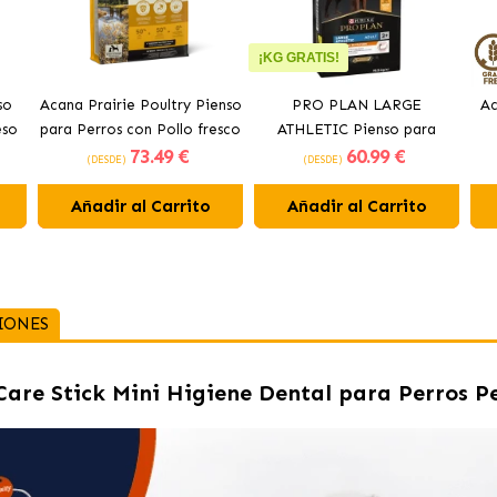
¡KG GRATIS!
so
Acana Prairie Poultry Pienso
PRO PLAN LARGE
Ac
eso
para Perros con Pollo fresco
ATHLETIC Pienso para
73
.49 €
60
.99 €
perros con pollo
(DESDE)
(DESDE)
Añadir al Carrito
Añadir al Carrito
IONES
are Stick Mini Higiene Dental para Perros P