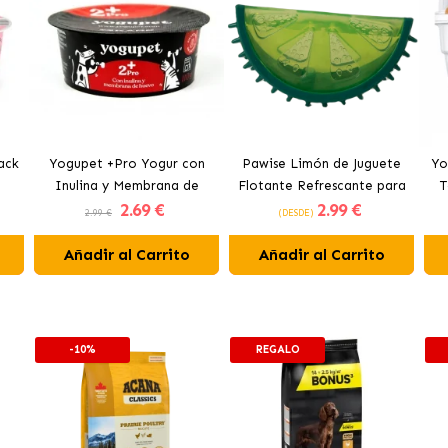
ack
Yogupet +Pro Yogur con
Pawise Limón de Juguete
Yo
Inulina y Membrana de
Flotante Refrescante para
T
2
.69 €
2
.99 €
Huevo para Perros y Gatos
Perros 12 cm
2.99 €
(DESDE)
Añadir al Carrito
Añadir al Carrito
-10%
REGALO