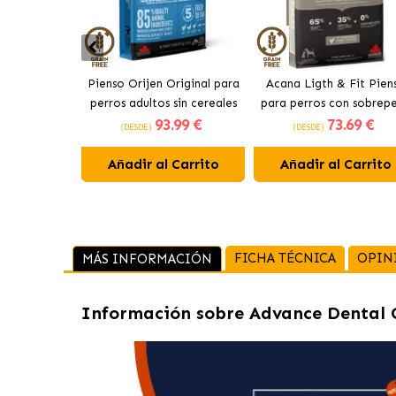
Pienso Orijen Original para
Acana Ligth & Fit Pien
perros adultos sin cereales
para perros con sobrep
93
.99 €
73
.69 €
de pollo
con pollo fresco
(DESDE)
(DESDE)
Añadir al Carrito
Añadir al Carrito
FICHA TÉCNICA
OPIN
MÁS INFORMACIÓN
Información sobre
Advance Dental C