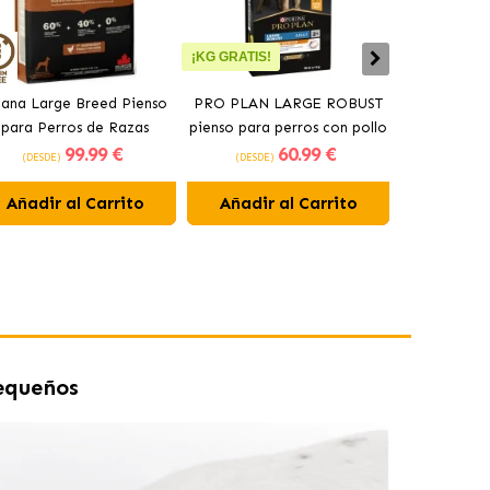
¡KG GRATIS!
ana Large Breed Pienso
PRO PLAN LARGE ROBUST
Orijen Sen
para Perros de Razas
pienso para perros con pollo
perros may
99
.99 €
60
.99 €
Grandes con Pollo
(DESDE)
(DESDE)
(DESDE)
Añadir al Carrito
Añadir al Carrito
Añadir 
equeños