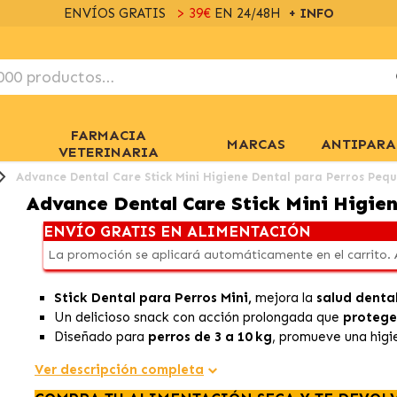
ENVÍOS GRATIS
> 39€
EN 24/48H
+ INFO
FARMACIA
MARCAS
ANTIPARA
VETERINARIA
Advance Dental Care Stick Mini Higiene Dental para Perros Peq
Advance Dental Care Stick Mini Higie
ENVÍO GRATIS EN ALIMENTACIÓN
La promoción se aplicará automáticamente en el carrito.
Stick Dental para Perros Mini,
mejora la
salud denta
Un delicioso snack con acción prolongada que
protege 
Diseñado para
perros de 3 a 10 kg
, promueve una higi
Ver descripción completa