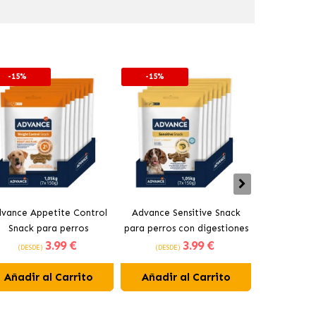
-15%
-15%
-15%
vance Appetite Control
Advance Sensitive Snack
Advance Pu
Snack para perros
para perros con digestiones
ca
3
.99 €
3
.99 €
sensibles
(DESDE)
(DESDE)
(DESDE
Añadir al Carrito
Añadir al Carrito
Añadir 