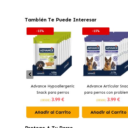
También Te Puede Interesar
-15%
-15%
Advance Hypoallergenic
Advance Articular Sna
Snack para perros
para perros con proble
3
.99 €
3
.99 €
ariculares
(DESDE)
(DESDE)
Añadir al Carrito
Añadir al Carrito
Protege A Tu Perro