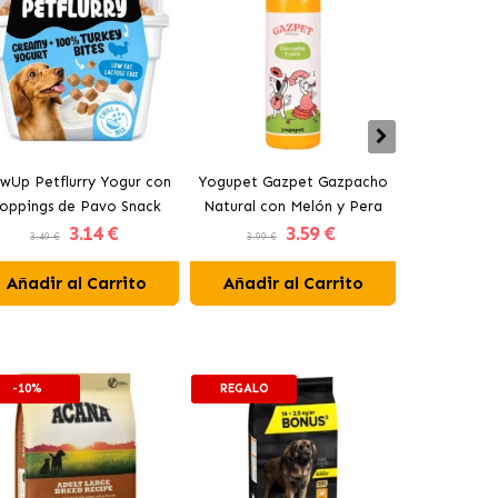
wUp Petflurry Yogur con
Yogupet Gazpet Gazpacho
Yogupet Ga
oppings de Pavo Snack
Natural con Melón y Pera
Natural con
3
.14 €
3
.59 €
para Perros
para Perros y Gatos
para Pe
3.49 €
3.99 €
3.99 €
Añadir al Carrito
Añadir al Carrito
Añadir 
-10%
REGALO
-10%