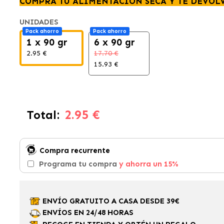
COMPRA TU ALIMENTACIÓN SECA Y TE DEVOL
UNIDADES
Pack ahorro
Pack ahorro
1 x 90 gr
6 x 90 gr
2.95 €
17.70 €
15.93 €
2.95 €
Total:
Compra recurrente
Programa tu compra
y ahorra un 15%
ENVÍO GRATUITO A CASA DESDE 39€
ENVÍOS EN 24/48 HORAS