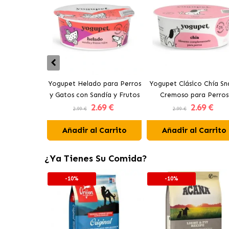
Yogupet Helado para Perros
Yogupet Clásico Chía Sn
y Gatos con Sandía y Frutos
Cremoso para Perros
2
.69 €
2
.69 €
Rojos
2.99 €
2.99 €
Añadir al Carrito
Añadir al Carrito
¿Ya Tienes Su Comida?
-10%
-10%