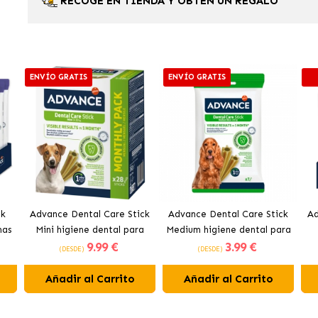
RECOGE EN TIENDA Y OBTÉN UN REGALO
ENVÍO GRATIS
ENVÍO GRATIS
ck
Advance Dental Care Stick
Advance Dental Care Stick
Ad
mas
Mini higiene dental para
Medium higiene dental para
9
.99 €
3
.99 €
perros
perros
(DESDE)
(DESDE)
Añadir al Carrito
Añadir al Carrito