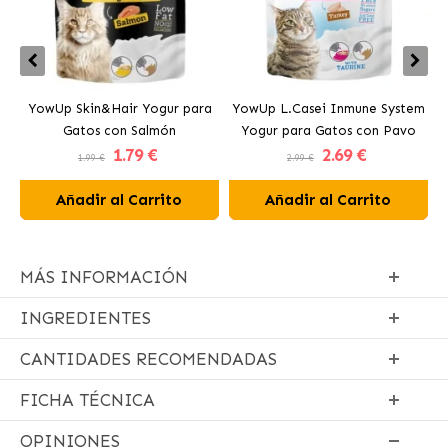
YowUp Skin&Hair Yogur para
YowUp L.Casei Inmune System
Y
Gatos con Salmón
Yogur para Gatos con Pavo
1
.79 €
2
.69 €
1.99 €
2.99 €
Añadir al Carrito
Añadir al Carrito
MÁS INFORMACIÓN
INGREDIENTES
CANTIDADES RECOMENDADAS
FICHA TÉCNICA
OPINIONES