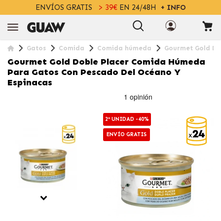
ENVÍOS GRATIS
> 39€
EN 24/48H
+ INFO
Gatos
Comida
Comida húmeda
Gourmet Gold Do
Gourmet Gold Doble Placer Comida Húmeda
Para Gatos Con Pescado Del Océano Y
Espinacas
2ª UNIDAD -40%
ENVÍO GRATIS