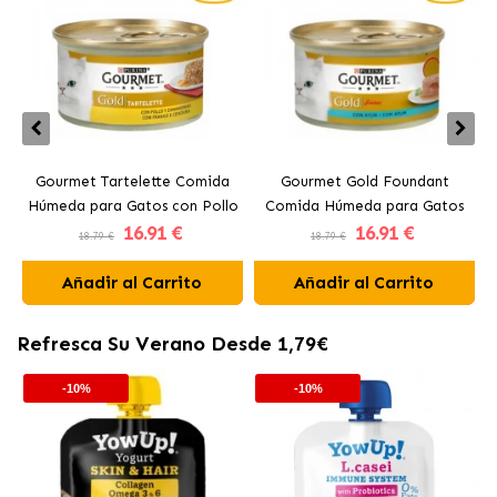
Gourmet Tartelette Comida
Gourmet Gold Foundant
Húmeda para Gatos con Pollo
Comida Húmeda para Gatos
16
.91 €
16
.91 €
y Zanahoria
con Atún
18.79 €
18.79 €
Añadir al Carrito
Añadir al Carrito
Refresca Su Verano Desde 1,79€
-10%
-10%