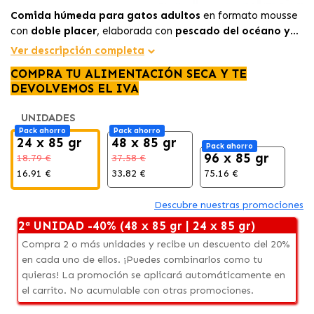
Comida húmeda para gatos adultos
en formato mousse
con
doble placer
, elaborada con
pescado del océano y
espinacas
. Una receta suave y sabrosa que ayuda a
Ver descripción completa
mejorar la
hidratación
y aporta variedad a su dieta diaria.
COMPRA TU ALIMENTACIÓN SECA Y TE
DEVOLVEMOS EL IVA
UNIDADES
Pack ahorro
Pack ahorro
24 x 85 gr
48 x 85 gr
Pack ahorro
96 x 85 gr
18.79 €
37.58 €
16.91 €
33.82 €
75.16 €
Descubre nuestras promociones
2ª UNIDAD -40% (48 x 85 gr | 24 x 85 gr)
Compra 2 o más unidades y recibe un descuento del 20%
en cada uno de ellos. ¡Puedes combinarlos como tu
quieras! La promoción se aplicará automáticamente en
el carrito. No acumulable con otras promociones.