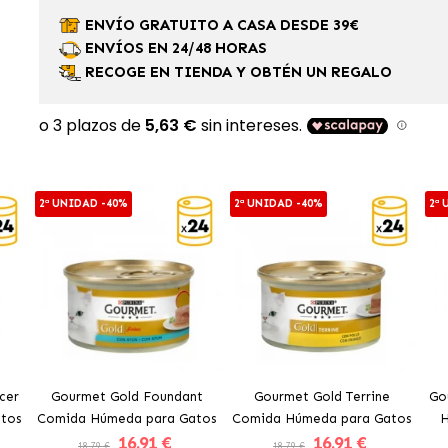
ENVÍO GRATUITO A CASA DESDE 39€
ENVÍOS EN 24/48 HORAS
RECOGE EN TIENDA Y OBTÉN UN REGALO
2ª UNIDAD -40%
2ª UNIDAD -40%
2ª
cer
Gourmet Gold Foundant
Gourmet Gold Terrine
Go
tos
Comida Húmeda para Gatos
Comida Húmeda para Gatos
H
16
.91 €
16
.91 €
o y
con Atún
con Pollo
18.79 €
18.79 €