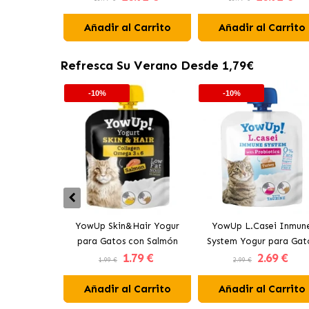
Espinacas
Añadir al Carrito
Añadir al Carrito
Refresca Su Verano Desde 1,79€
-10%
-10%
YowUp Skin&Hair Yogur
YowUp L.Casei Inmun
para Gatos con Salmón
System Yogur para Gat
1
.79 €
2
.69 €
con Pavo
1.99 €
2.99 €
Añadir al Carrito
Añadir al Carrito