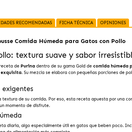
IDADES RECOMENDADAS
FICHA TÉCNICA
OPINIONES
usse Comida Húmeda para Gatos con Pollo
o: textura suave y sabor irresistib
 receta de
Purina
dentro de su gama Gold de
comida húmeda p
 exquisita
. Su mezcla se elabora con pequeñas porciones de pol
 exigentes
la textura de su comida. Por eso, esta receta apuesta por una c
 un momento de disfrute.
 húmeda
eta diaria, algo especialmente útil en gatos que beben poco. In
tina de alimentación más completa.