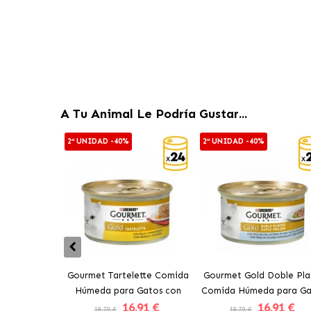
A Tu Animal Le Podría Gustar...
2ª UNIDAD -40%
2ª UNIDAD -40%
Gourmet Tartelette Comida
Gourmet Gold Doble Pla
Húmeda para Gatos con
Comida Húmeda para Ga
16
.91 €
16
.91 €
Pollo y Zanahoria
Con Pescado del Océan
18.79 €
18.79 €