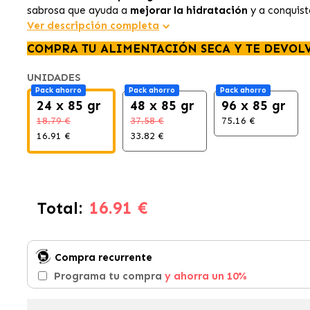
sabrosa que ayuda a
mejorar la hidratación
y a conquist
Ver descripción completa
COMPRA TU ALIMENTACIÓN SECA Y TE DEVOL
UNIDADES
Pack ahorro
Pack ahorro
Pack ahorro
24 x 85 gr
48 x 85 gr
96 x 85 gr
18.79 €
37.58 €
75.16 €
16.91 €
33.82 €
16.91 €
Total:
Compra recurrente
Programa tu compra
y ahorra un 10%