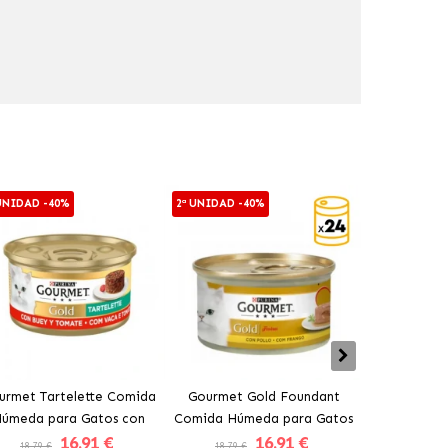
 UNIDAD -40%
2ª UNIDAD -40%
2ª UNIDAD -4
urmet Tartelette Comida
Gourmet Gold Foundant
Gourmet 
úmeda para Gatos con
Comida Húmeda para Gatos
Comida Húm
16
.91 €
16
.91 €
Buey y Tomate
con Pollo
con Pesca
18.79 €
18.79 €
18.79 €