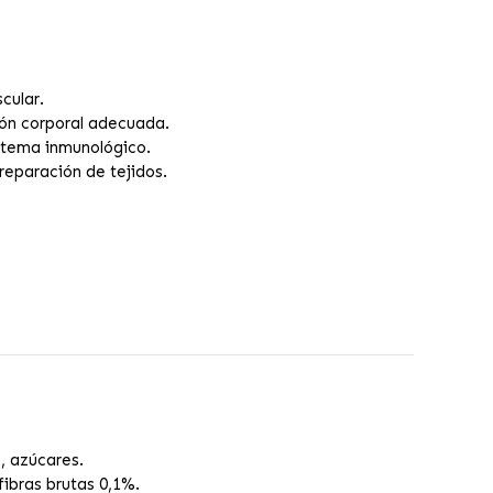
cular.
ión corporal adecuada.
istema inmunológico.
reparación de tejidos.
, azúcares.
ibras brutas 0,1%.