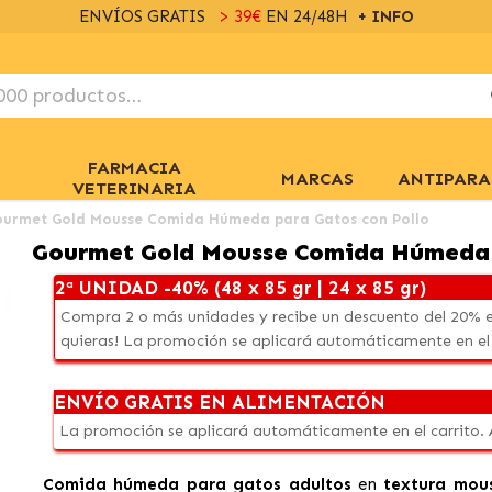
ENVÍOS GRATIS
> 39€
EN 24/48H
+ INFO
FARMACIA
MARCAS
ANTIPARA
VETERINARIA
ourmet Gold Mousse Comida Húmeda para Gatos con Pollo
Gourmet Gold Mousse Comida Húmeda 
2ª UNIDAD -40% (48 x 85 gr | 24 x 85 gr)
Compra 2 o más unidades y recibe un descuento del 20% e
quieras! La promoción se aplicará automáticamente en el
ENVÍO GRATIS EN ALIMENTACIÓN
La promoción se aplicará automáticamente en el carrito.
Comida húmeda para gatos adultos
en
textura mous