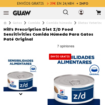
ENVÍOS GRATIS
> 39€
EN 24/48H
+ INFO
Gatos
Comida
Comida húmeda
Dietas Veterinar
Hill's Prescription Diet Z/d Food
Sensitivities Comida Húmeda Para Gatos
Paté Original
ENVÍO GRATIS