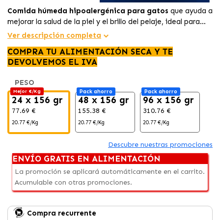
Comida húmeda hipoalergénica para gatos
que ayuda a
mejorar la salud de la piel y el brillo del pelaje, ideal para
felinos con sensibilidad alimentaria.
Ver descripción completa
COMPRA TU ALIMENTACIÓN SECA Y TE
DEVOLVEMOS EL IVA
PESO
Mejor €/Kg
Pack ahorro
Pack ahorro
24 x 156 gr
48 x 156 gr
96 x 156 gr
77.69 €
155.38 €
310.76 €
20.77 €/Kg
20.77 €/Kg
20.77 €/Kg
Descubre nuestras promociones
ENVÍO GRATIS EN ALIMENTACIÓN
La promoción se aplicará automáticamente en el carrito.
Acumulable con otras promociones.
Compra recurrente