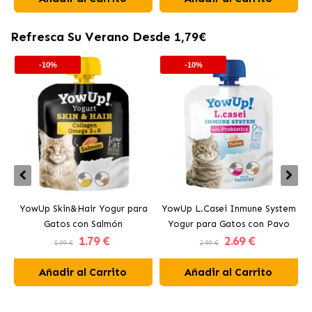
Refresca Su Verano Desde 1,79€
-10%
-10%
YowUp Skin&Hair Yogur para
YowUp L.Casei Inmune System
Y
Gatos con Salmón
Yogur para Gatos con Pavo
1
.79 €
2
.69 €
1.99 €
2.99 €
Añadir al Carrito
Añadir al Carrito