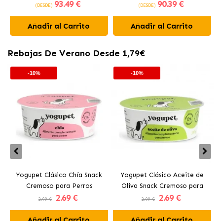
93
.49 €
90
.39 €
con Pollo
Pienso para Gatos con Pollo
(DESDE)
(DESDE)
Añadir al Carrito
Añadir al Carrito
Rebajas De Verano Desde 1,79€
-10%
-10%
Yogupet Clásico Chía Snack
Yogupet Clásico Aceite de
Cremoso para Perros
Oliva Snack Cremoso para
2
.69 €
2
.69 €
Perros
2.99 €
2.99 €
Añadir al Carrito
Añadir al Carrito