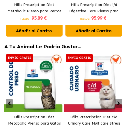
Hill's Prescription Diet
Hill's Prescription Diet i/d
Metabolic Pienso para Perros
Digestive Care Pienso para
95
.89 €
95
.99 €
con Pollo
Perros con Pollo
(DESDE)
(DESDE)
Añadir al Carrito
Añadir al Carrito
A Tu Animal Le Podría Gustar...
ENVÍO GRATIS
ENVÍO GRATIS
Hill's Prescription Diet
Hill's Prescription Diet c/d
Metabolic Pienso para Gatos
Urinary Care Multicare Stress