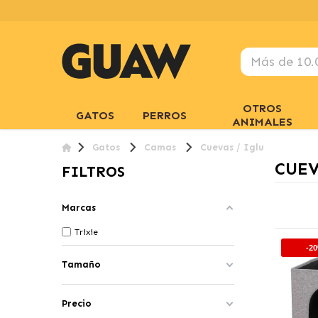
OTROS
GATOS
PERROS
ANIMALES
Gatos
Camas
Cuevas / Iglu
CUEV
FILTROS
Marcas
Trixie
-2
Tamaño
Precio