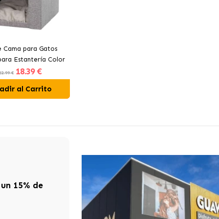
ie Cama para Gatos
ara Estantería Color
18
.39 €
Gris
22.99 €
adir al Carrito
 un 15% de