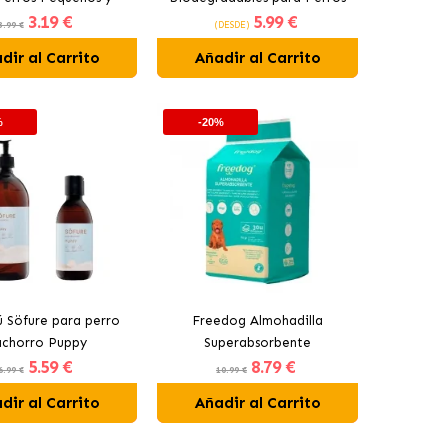
3
.19 €
5
.99 €
Gatos
120 Bolsas (Pack 8x15ud)
3.99 €
(DESDE)
dir al Carrito
Añadir al Carrito
%
-20%
 Söfure para perro
Freedog Almohadilla
achorro Puppy
Superabsorbente
5
.59 €
8
.79 €
Empapadores para Perros
6.99 €
10.99 €
60x90 cm
dir al Carrito
Añadir al Carrito