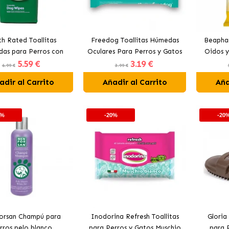
th Rated Toallitas
Freedog Toallitas Húmedas
Beaphar
as para Perros con
Oculares Para Perros y Gatos
Oidos y
5
.59 €
3
.19 €
roma a Lavanda
28x18 cm
6.99 €
3.99 €
adir al Carrito
Añadir al Carrito
Aña
0%
-20%
-20
orsan Champú para
Inodorina Refresh Toallitas
Glori
rros pelo blanco
para Perros y Gatos Muschio
para 