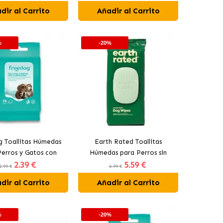
dir al Carrito
Añadir al Carrito
%
-20%
 Toallitas Húmedas
Earth Rated Toallitas
erros y Gatos con
Húmedas para Perros sin
2
.39 €
5
.59 €
Clorhexidina
Fragancia
2.99 €
6.99 €
dir al Carrito
Añadir al Carrito
%
-20%