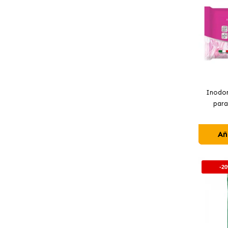
Inodor
para
Añ
-2