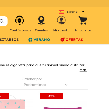
Español
Contáctanos
Tiendas
Mi cuenta
Mi carrito
SITARIOS
VERANO
OFERTAS
ene es algo vital para que tu animal pueda disfrutar
Más
Ordenar por
%
-20%