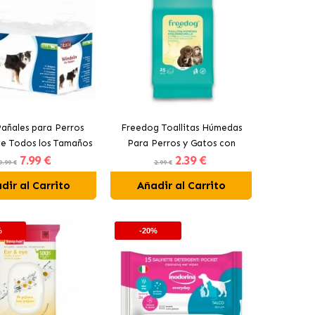
Pañales para Perros
Freedog Toallitas Húmedas
e Todos los Tamaños
Para Perros y Gatos con
7
.99 €
2
.39 €
12 Unidades
Manzanilla
9.99 €
2.99 €
dir al Carrito
Añadir al Carrito
%
-20%