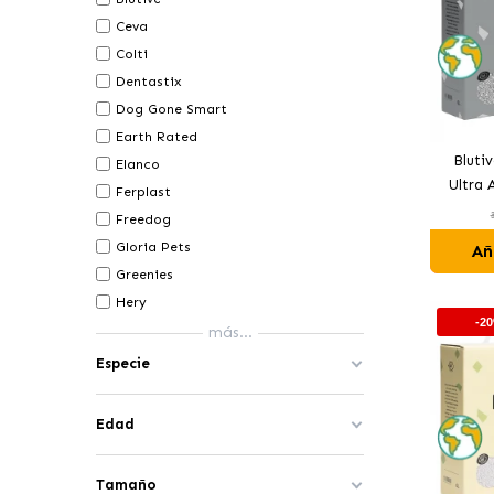
Ceva
Colti
Dentastix
Dog Gone Smart
Earth Rated
Bluti
Elanco
Ultra
Ferplast
Freedog
Gloria Pets
Añ
Greenies
Hery
-2
más...
Especie
Edad
Tamaño