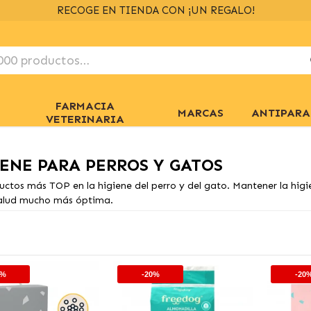
ENVÍOS GRATIS
> 39€
EN 24/48H
+ INFO
FARMACIA
MARCAS
ANTIPARA
VETERINARIA
ENE PARA PERROS Y GATOS
uctos más TOP en la higiene del perro y del gato. Mantener la higi
alud mucho más óptima.
0%
-20%
-20