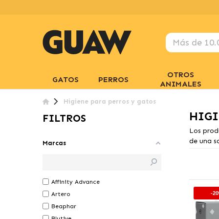
OTROS
GATOS
PERROS
ANIMALES
Higiene para perros y gatos
HIGI
FILTROS
Los prod
de una s
Marcas
Affinity Advance
-2
Artero
Beaphar
Blutive