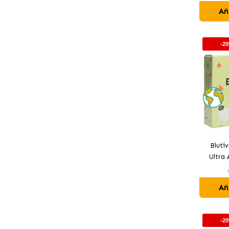
Añ
-2
Bluti
Ultra
Añ
-2