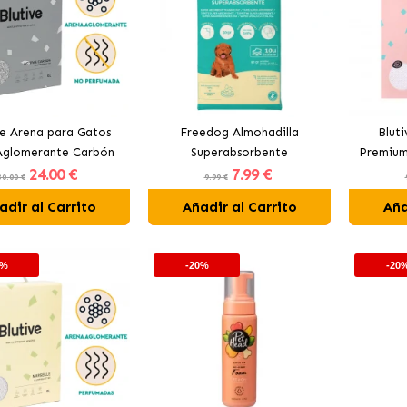
ve Arena para Gatos
Freedog Almohadilla
Blut
 Aglomerante Carbón
Superabsorbente
Premium
24
.00 €
7
.99 €
Activo
Empapadores con Aroma a
Pe
30.00 €
9.99 €
Lavanda para Perros 60x60
adir al Carrito
Añadir al Carrito
Aña
cm
0%
-20%
-20