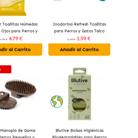
 Toallitas Húmedas
Inodorina Refresh Toallitas
 Ojos para Perros y
para Perros y Gatos Talco
4
.79 €
1
.59 €
Gatos
5.99 €
1.99 €
dir al Carrito
Añadir al Carrito
%
a Manopla de Goma
Blutive Bolsas Higiénicas
Perros Pequeños y
Biodegradables para Perros