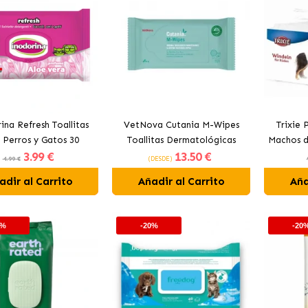
ina Refresh Toallitas
VetNova Cutania M-Wipes
Trixie 
 Perros y Gatos 30
Toallitas Dermatológicas
Machos d
3
.99 €
13
.50 €
Unidades
para Perros y Gatos
4.99 €
(DESDE)
adir al Carrito
Añadir al Carrito
Aña
0%
-20%
-20