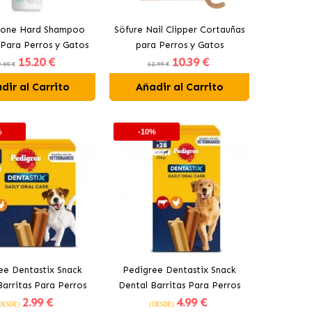
one Hard Shampoo
Söfure Nail Clipper Cortauñas
Para Perros y Gatos
para Perros y Gatos
15
.20 €
10
.39 €
.00 €
12.99 €
dir al Carrito
Añadir al Carrito
%
-10%
ee Dentastix Snack
Pedigree Dentastix Snack
Barritas Para Perros
Dental Barritas Para Perros
2
.99 €
4
.99 €
queños 5-10 kg
Grandes +25 kg
DESDE)
(DESDE)