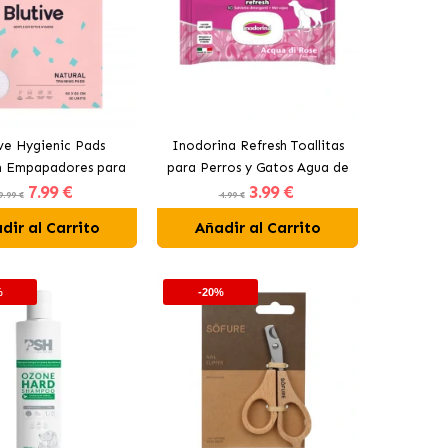
ive Hygienic Pads
Inodorina Refresh Toallitas
 Empapadores para
para Perros y Gatos Agua de
7
.99 €
3
.99 €
rros 60x60 cm
Rosas
9.99 €
4.99 €
dir al Carrito
Añadir al Carrito
%
-20%