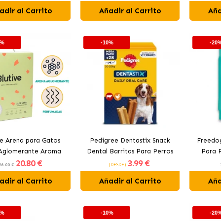
adir al Carrito
Añadir al Carrito
Aña
0%
-10%
-20
ve Arena para Gatos
Pedigree Dentastix Snack
Freedog
 Aglomerante Aroma
Dental Barritas Para Perros
Para P
20
.80 €
3
.99 €
Aloe Vera
Medianos 10-25 kg
26.00 €
(DESDE)
adir al Carrito
Añadir al Carrito
Aña
0%
-10%
-20