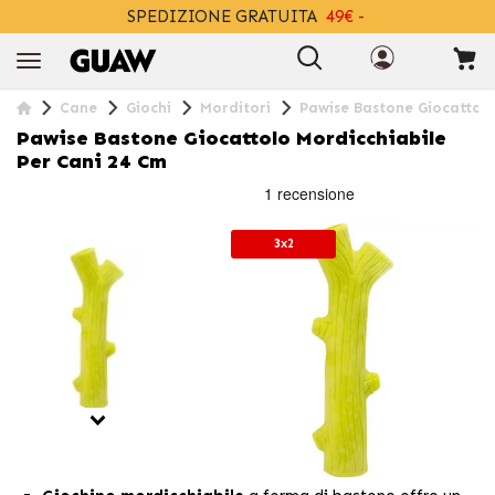
SPEDIZIONE GRATUITA
49€ -
+INFO
Cane
Giochi
Morditori
Pawise Bastone Giocattolo
Pawise Bastone Giocattolo Mordicchiabile
Per Cani 24 Cm
3x2