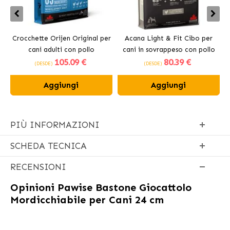
Crocchette Orijen Original per
Acana Light & Fit Cibo per
A
cani adulti con pollo
cani in sovrappeso con pollo
105
.09 €
80
.39 €
fresco
(DESDE)
(DESDE)
Aggiungi
Aggiungi
PIÙ INFORMAZIONI
SCHEDA TECNICA
RECENSIONI
Opinioni
Pawise Bastone Giocattolo
Mordicchiabile per Cani 24 cm