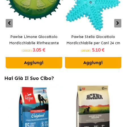
Pawise Limone Giocattolo
Pawise Stella Giocattolo
Mordicchiabile Rinfrescante
Mordicchiabile per Cani 24 cm
3
.05 €
5
.10 €
per Cani 12 cm
(DESDE)
(DESDE)
Aggiungi
Aggiungi
Hai Già Il Suo Cibo?