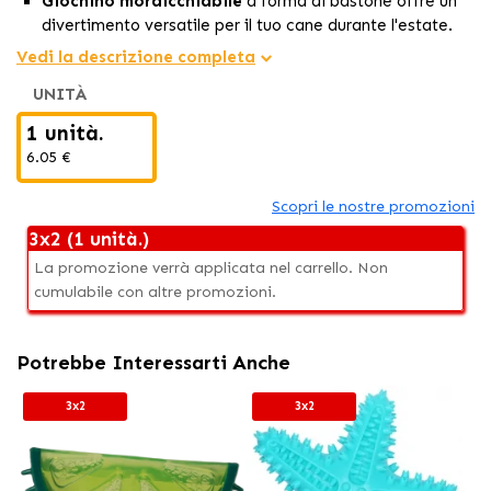
Giochino mordicchiabile
a forma di bastone offre un
divertimento versatile per il tuo cane durante l'estate.
Galleggia sull'acqua,
rendendolo perfetto per i
giochi
Vedi la descrizione completa
acquatici
, aggiungendo un'ulteriore dimensione di
UNITÀ
intrattenimento per il tuo animale.
Progettato con una
speciale texture,
questo giocattolo
1 unità.
aiuta a mantenere i
denti puliti e le gengive sane
6.05 €
mentre il tuo cane gioca, realizzato con materiali
resistenti e duraturi.
Scopri le nostre promozioni
3x2 (1 unità.)
La promozione verrà applicata nel carrello. Non
cumulabile con altre promozioni.
Potrebbe Interessarti Anche
3x2
3x2