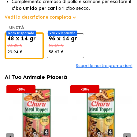
Complemento cremoso di pollo e salmone per esaltare il
cibo umido per cani
o il cibo secco.
Consistenza morbida in purea che apporta
idratazione
Vedi la descrizione completa
e migliora la
palatabilità
di ogni porzione.
UNITÀ
Formula senza cereali né additivi artificiali, perfetta
Pack Risparmio
Pack Risparmio
come
cibo umido per cane
complemento nutrizionale.
48 x 14 gr
96 x 14 gr
33.26 €
65.19 €
29.94 €
58.67 €
Scopri le nostre promozioni
Al Tuo Animale Piacerà
-10%
-10%