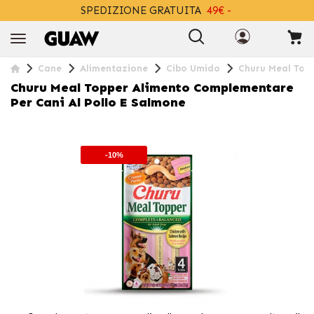
SPEDIZIONE GRATUITA
49€ -
+INFO
Cane
Alimentazione
Cibo Umido
Churu Meal Topp
Churu Meal Topper Alimento Complementare
Per Cani Al Pollo E Salmone
-10%