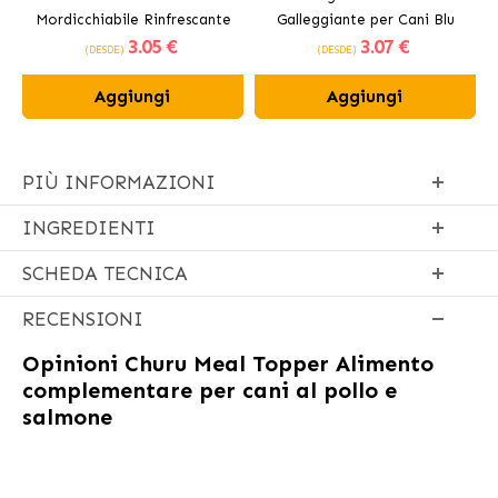
Mordicchiabile Rinfrescante
Galleggiante per Cani Blu
3
.05 €
3
.07 €
per Cani 12 cm
(DESDE)
(DESDE)
Aggiungi
Aggiungi
PIÙ INFORMAZIONI
INGREDIENTI
SCHEDA TECNICA
RECENSIONI
Opinioni
Churu Meal Topper Alimento
complementare per cani al pollo e
salmone